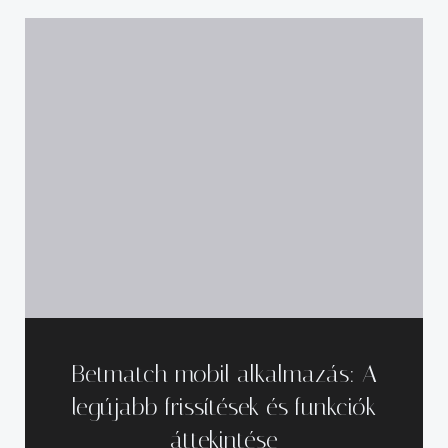
Betmatch mobil alkalmazás: A
legújabb frissítések és funkciók
áttekintése