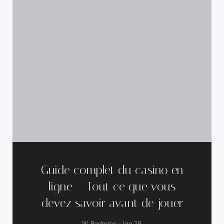
Guide complet du casino en
ligne – Tout ce que vous
devez savoir avant de jouer
-
W-Padmine
Jan 28