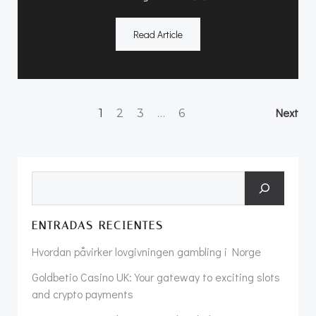
Read Article
Posts
Po
Page
Page
Page
Page
Next
1
2
3
…
6
navigation
na
Search
ENTRADAS RECIENTES
Hvordan påvirker lovgivningen gambling i Norge
Goldbetio Casino UK: Your gateway to exciting slots
and crypto payments