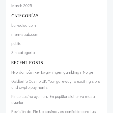
March 2025
CATEGORÍAS
bar-salsa.com
mem-saab.com
public
Sin categoría
RECENT POSTS
Hvordan påvirker lovgivningen gambling i Norge
Goldbetio Casino UK: Your gateway to exciting slots
and crypto payments
Pinco casino oyunları: En popüler slotlar ve masa
oyunları
Revisión de Pin Up casino: ¿es confiable para tus