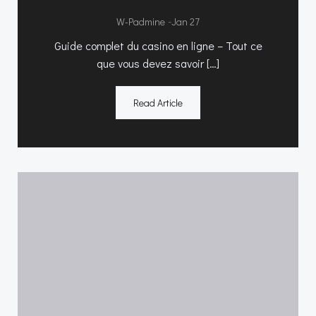
-
W-Padmine
Jan 27
Guide complet du casino en ligne – Tout ce
que vous devez savoir […]
Read Article