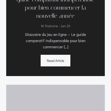
pour bien commencer la
nouvelle année
-
W-Padmine
Jan 26
Glossaire du jeu en ligne – Le guide
comparatif indispensable pour bien
commencer […]
Read Article