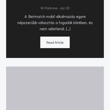
-
W-Padmine
Jan 30
A Betmatch mobil alkalmazás egyre
népszerűbb választás a fogadók körében, és
nem véletlenül. […]
Read Article