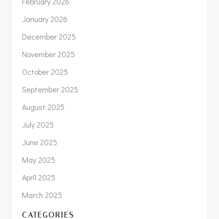
February 2026
January 2026
December 2025
November 2025
October 2025
September 2025
August 2025
July 2025
June 2025
May 2025
April 2025
March 2025
CATEGORIES