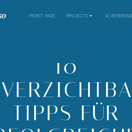
FRONT PAGE
PROJECTS
AI RESERVOI
10
VERZICHTB
TIPPS FÜR