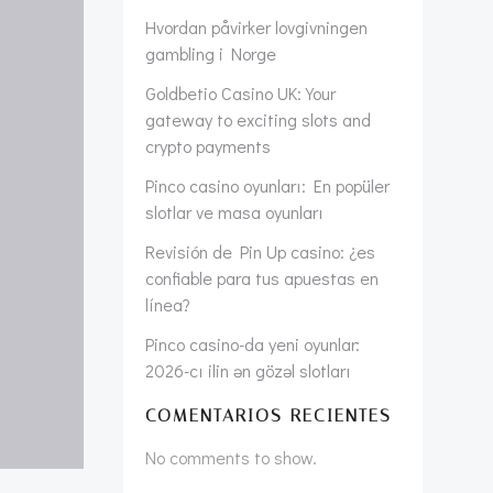
Hvordan påvirker lovgivningen
gambling i Norge
Goldbetio Casino UK: Your
gateway to exciting slots and
crypto payments
Pinco casino oyunları: En popüler
slotlar ve masa oyunları
Revisión de Pin Up casino: ¿es
confiable para tus apuestas en
línea?
Pinco casino-da yeni oyunlar:
2026-cı ilin ən gözəl slotları
COMENTARIOS RECIENTES
No comments to show.