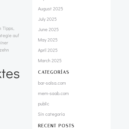
August 2025
July 2025
n Tipps,
June 2025
ategie auf
May 2025
iner
 zehn
April 2025
March 2025
ktes
CATEGORÍAS
bar-salsa.com
mem-saab.com
public
Sin categoría
RECENT POSTS