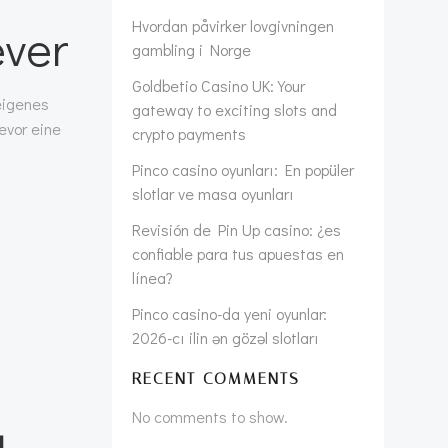
Hvordan påvirker lovgivningen
ever
gambling i Norge
Goldbetio Casino UK: Your
eigenes
gateway to exciting slots and
evor eine
crypto payments
Pinco casino oyunları: En popüler
slotlar ve masa oyunları
Revisión de Pin Up casino: ¿es
confiable para tus apuestas en
línea?
Pinco casino-da yeni oyunlar:
2026-cı ilin ən gözəl slotları
RECENT COMMENTS
No comments to show.