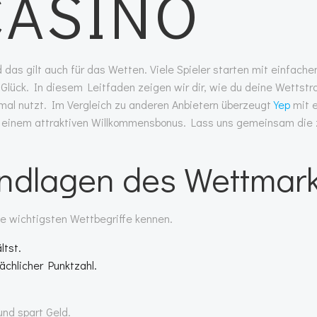
ASINO
d das gilt auch für das Wetten. Viele Spieler starten mit einfache
Glück. In diesem Leitfaden zeigen wir dir, wie du deine Wettstr
mal nutzt. Im Vergleich zu anderen Anbietern überzeugt
Yep
mit e
d einem attraktiven Willkommensbonus. Lass uns gemeinsam die
rundlagen des Wettmar
die wichtigsten Wettbegriffe kennen.
ltst.
ächlicher Punktzahl.
nd spart Geld.