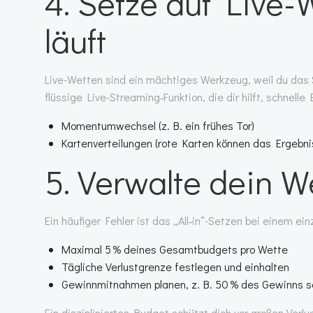
4. Setze auf Live-
läuft
Live-Wetten sind ein mächtiges Werkzeug, weil du das 
flüssige Live-Streaming‑Funktion, die dir hilft, schnell
Momentumwechsel (z. B. ein frühes Tor)
Kartenverteilungen (rote Karten können das Ergebnis
5. Verwalte dein W
Ein häufiger Fehler ist das „All‑in“-Setzen bei einem ein
Maximal 5 % deines Gesamtbudgets pro Wette
Tägliche Verlustgrenze festlegen und einhalten
Gewinnmitnahmen planen, z. B. 50 % des Gewinns s
Ein diszipliniertes Budget schützt dich vor großen Verlu