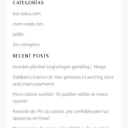
CATEGORÍAS
bar-salsa.com
mem-saab.com
public
Sin categoría
RECENT POSTS
Hvordan påvirker lovgivningen gambling i Norge
Goldbetio Casino UK: Your gateway to exciting slots
and crypto payments
Pinco casino oyunları: En popüler slotlar ve masa
oyunları
Revisión de Pin Up casino: ¿es confiable para tus
apuestas en línea?