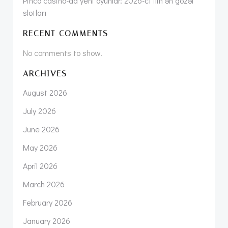
Pinco casino-da yeni oyunlar: 2026-cı ilin ən gözəl
slotları
RECENT COMMENTS
No comments to show.
ARCHIVES
August 2026
July 2026
June 2026
May 2026
April 2026
March 2026
February 2026
January 2026