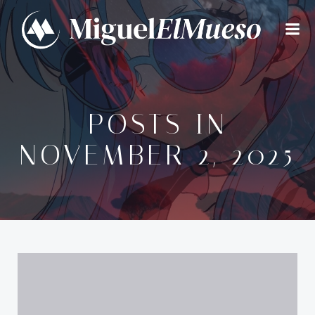
Skip
to
content
POSTS IN
NOVEMBER 2, 2025