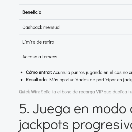
Beneficio
Cashback mensual
Límite de retiro
Acceso a torneos
Cómo entrar:
Acumula puntos jugando en el casino onl
Resultado:
Más oportunidades de participar en jack
Quick Win:
Solicita el bono de
recarga VIP
que duplica tu
5. Juega en modo 
jackpots progresiv