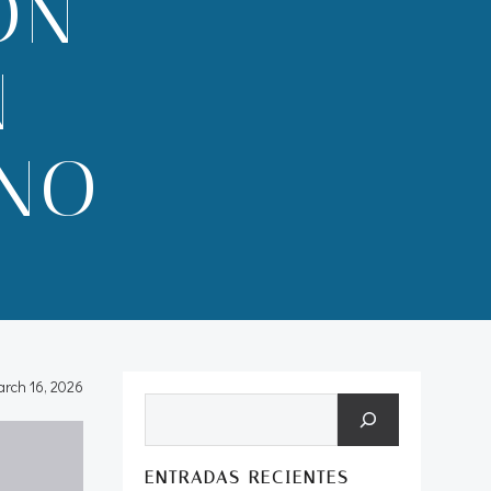
ON
N
INO
rch 16, 2026
Search
ENTRADAS RECIENTES