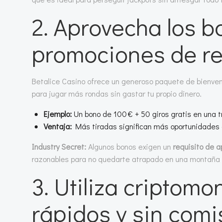
2. Aprovecha los b
promociones de r
Betalice Casino ofrece un generoso paquete de bienvenid
para jugar más rondas sin gastar tu propio dinero.
Ejemplo:
Un bono de 100 € + 50 giros gratis en una t
Ventaja:
Más tiradas significan más oportunidades d
Industry Secret:
Algunos bonos exigen un
requisito de 
razonables para no quedarte atrapado en una montaña
3. Utiliza criptom
rápidos y sin comi