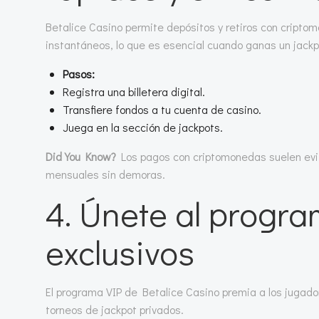
Betalice Casino permite depósitos y retiros con cript
instantáneos, lo que es esencial cuando ganas un jackp
Pasos:
Registra una billetera digital.
Transfiere fondos a tu cuenta de casino.
Juega en la sección de jackpots.
Did You Know?
Los pagos con criptomonedas suelen evitar
mensuales sin demoras.
4. Únete al progra
exclusivos
El programa VIP de Betalice Casino premia a los jugad
torneos de jackpot privados.