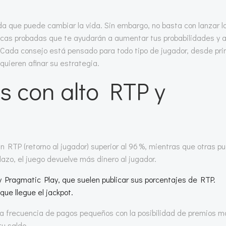
da que puede cambiar la vida. Sin embargo, no basta con lanzar la
ticas probadas que te ayudarán a aumentar tus probabilidades y a
Cada consejo está pensado para todo tipo de jugador, desde pri
uieren afinar su estrategia.
as con alto RTP y
n RTP (retorno al jugador) superior al 96 %, mientras que otras p
lazo, el juego devuelve más dinero al jugador.
 Pragmatic Play, que suelen publicar sus porcentajes de RTP.
ue llegue el jackpot.
la frecuencia de pagos pequeños con la posibilidad de premios ma
tu saldo.