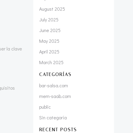
August 2025
July 2025
June 2025
May 2025
er la clave
April 2025
March 2025
CATEGORÍAS
bar-salsa.com
quisitos
mem-saab.com
public
Sin categoría
RECENT POSTS