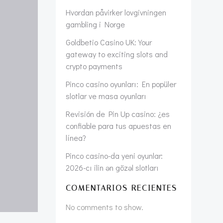
Hvordan påvirker lovgivningen
gambling i Norge
Goldbetio Casino UK: Your
gateway to exciting slots and
crypto payments
Pinco casino oyunları: En popüler
slotlar ve masa oyunları
Revisión de Pin Up casino: ¿es
confiable para tus apuestas en
línea?
Pinco casino-da yeni oyunlar:
2026-cı ilin ən gözəl slotları
COMENTARIOS RECIENTES
No comments to show.