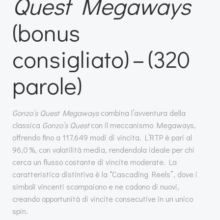
Quest Megaways
(bonus
consigliato) – (320
parole)
Gonzo’s Quest Megaways
combina l’avventura della
classica
Gonzo’s Quest
con il meccanismo Megaways,
offrendo fino a 117.649 modi di vincita. L’RTP è pari al
96,0 %, con volatilità media, rendendola ideale per chi
cerca un flusso costante di vincite moderate. La
caratteristica distintiva è la “Cascading Reels”, dove i
simboli vincenti scompaiono e ne cadono di nuovi,
creando opportunità di vincite consecutive in un unico
spin.