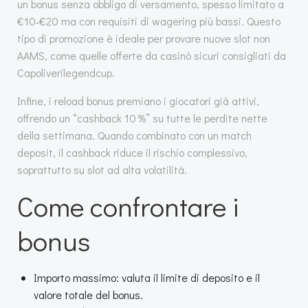
un bonus senza obbligo di versamento, spesso limitato a
€10‑€20 ma con requisiti di wagering più bassi. Questo
tipo di promozione è ideale per provare nuove slot non
AAMS, come quelle offerte da casinò sicuri consigliati da
Capoliverilegendcup.
Infine, i reload bonus premiano i giocatori già attivi,
offrendo un “cashback 10 %” su tutte le perdite nette
della settimana. Quando combinato con un match
deposit, il cashback riduce il rischio complessivo,
soprattutto su slot ad alta volatilità.
Come confrontare i
bonus
Importo massimo: valuta il limite di deposito e il
valore totale del bonus.