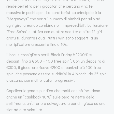
rende perfetta per i giocatori che cercano vincite
massive in pochi spin. La caratteristica principale è la
“Megaways” che varia il numero di simboli per rullo ad
ogni giro, creando combinazioni imprevedibili. La funzione
“Free Spins” si attiva con quattro scatter e offre 12 giri
gratuiti, durante i quali tutti i win sono soggetti a un
moltiplicatore crescente fino a 10x.
Il bonus consigliato per il Black Friday è “200 % su
depositi fino a €500 + 100 free spin”. Con un deposito di
€300, il giocatore riceve €900 di bankroll più 100 free
spin, che possono essere suddivisi in 4 blocchi da 25 spin
ciascuno, con moltiplicatori progressivi.
Capoliverilegendcup indica che molti casinò includono
anche un “cashback 10 %” sulle perdite nette della
settimana, un’ulteriore salvaguardia per chi gioca su una
slot ad alta volatilità.