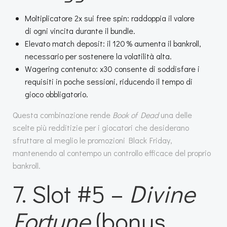
Moltiplicatore 2x sui free spin: raddoppia il valore
di ogni vincita durante il bundle.
Elevato match deposit: il 120 % aumenta il bankroll,
necessario per sostenere la volatilità alta.
Wagering contenuto: x30 consente di soddisfare i
requisiti in poche sessioni, riducendo il tempo di
gioco obbligatorio.
Questa combinazione rende
Book of Dead
una delle
scelte più redditizie per i giocatori che desiderano
sfruttare al meglio le promozioni Black Friday,
mantenendo al contempo un controllo efficace del proprio
bankroll.
7. Slot #5 –
Divine
Fortune
(bonus