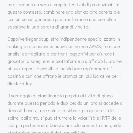
ore, creando un vero e proprio festival di promozioni. In
questo contesto, combinare una slot ad alto potenziale
con un bonus generoso può trasformare una semplice
sessione in una serata di grandi vincite.
Capoliverilegendcup, sito indipendente specializzato in
ranking e recensioni di nuovi casino non AAMS, fornisce
analisi dettagliate e confronti oggettivi per aiutare i
giocatori a scegliere le piattaforme più affidabili. Grazie
ai suoi report, è possibile individuare rapidamente i
casinò sicuri che offrono le promozioni più lucrative per il
Black Friday.
Il vantaggio di pianificare la propria attività di gioco
durante questo periodo è duplice: da un lato si accede a
deposit bonus, free spin e cashback più generosi del
solito; dall’altro, si può sfruttare la volatilità e l’RTP delle
slot più performanti. Questo articolo presenta una guida
strategica, basata sui dati raccolti da