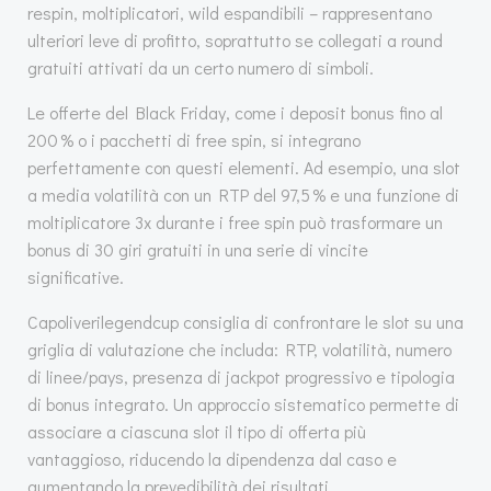
respin, moltiplicatori, wild espandibili – rappresentano
ulteriori leve di profitto, soprattutto se collegati a round
gratuiti attivati da un certo numero di simboli.
Le offerte del Black Friday, come i deposit bonus fino al
200 % o i pacchetti di free spin, si integrano
perfettamente con questi elementi. Ad esempio, una slot
a media volatilità con un RTP del 97,5 % e una funzione di
moltiplicatore 3x durante i free spin può trasformare un
bonus di 30 giri gratuiti in una serie di vincite
significative.
Capoliverilegendcup consiglia di confrontare le slot su una
griglia di valutazione che includa: RTP, volatilità, numero
di linee/pays, presenza di jackpot progressivo e tipologia
di bonus integrato. Un approccio sistematico permette di
associare a ciascuna slot il tipo di offerta più
vantaggioso, riducendo la dipendenza dal caso e
aumentando la prevedibilità dei risultati.