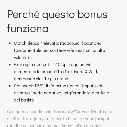
Perché questo bonus
funziona
Match deposit elevato: raddoppia il capitale,
fondamentale per sostenere le sessioni di alta
volatilità.
Extra spin dedicati: i 40 spin aggiuntivi
aumentano le probabilità di attivare X‑Wild,
generando vincite più grandi.
Cashback: l’8 % di rimborso riduce l’impatto di
eventuali serie negative, migliorando la gestione
del bankroll.
Con queste condizioni,
Starburst XXXtreme
diventa una
scelta strategica per i giocatori che cercano jackpot
rapidi e un supporto promozionale solido durante il