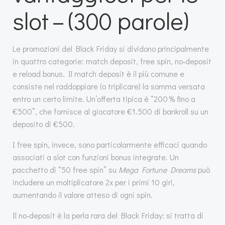
slot – (300 parole)
Le promozioni del Black Friday si dividono principalmente
in quattro categorie: match deposit, free spin, no‑deposit
e reload bonus. Il match deposit è il più comune e
consiste nel raddoppiare (o triplicare) la somma versata
entro un certo limite. Un’offerta tipica è “200 % fino a
€500”, che fornisce al giocatore €1.500 di bankroll su un
deposito di €500.
I free spin, invece, sono particolarmente efficaci quando
associati a slot con funzioni bonus integrate. Un
pacchetto di “50 free spin” su
Mega Fortune Dreams
può
includere un moltiplicatore 2x per i primi 10 giri,
aumentando il valore atteso di ogni spin.
Il no‑deposit è la perla rara del Black Friday: si tratta di