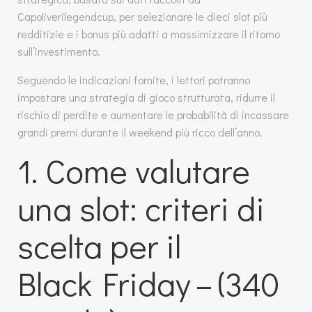
Capoliverilegendcup, per selezionare le dieci slot più
redditizie e i bonus più adatti a massimizzare il ritorno
sull’investimento.
Seguendo le indicazioni fornite, i lettori potranno
impostare una strategia di gioco strutturata, ridurre il
rischio di perdite e aumentare le probabilità di incassare
grandi premi durante il weekend più ricco dell’anno.
1. Come valutare
una slot: criteri di
scelta per il
Black Friday – (340