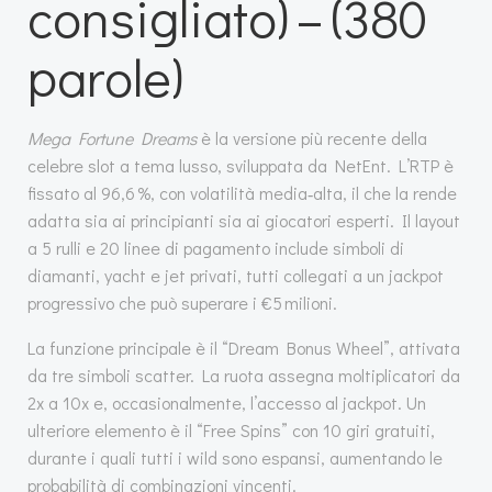
consigliato) – (380
parole)
Mega Fortune Dreams
è la versione più recente della
celebre slot a tema lusso, sviluppata da NetEnt. L’RTP è
fissato al 96,6 %, con volatilità media‑alta, il che la rende
adatta sia ai principianti sia ai giocatori esperti. Il layout
a 5 rulli e 20 linee di pagamento include simboli di
diamanti, yacht e jet privati, tutti collegati a un jackpot
progressivo che può superare i €5 milioni.
La funzione principale è il “Dream Bonus Wheel”, attivata
da tre simboli scatter. La ruota assegna moltiplicatori da
2x a 10x e, occasionalmente, l’accesso al jackpot. Un
ulteriore elemento è il “Free Spins” con 10 giri gratuiti,
durante i quali tutti i wild sono espansi, aumentando le
probabilità di combinazioni vincenti.