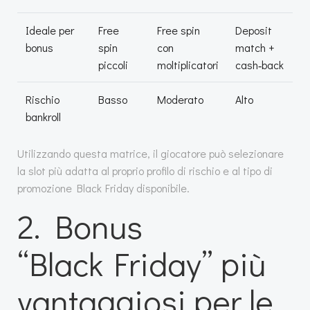
Ideale per
Free
Free spin
Deposit
bonus
spin
con
match +
piccoli
moltiplicatori
cash‑back
Rischio
Basso
Moderato
Alto
bankroll
Utilizzando questa matrice, il giocatore può selezionare
la slot più adatta al proprio profilo di rischio e al tipo di
promozione Black Friday disponibile.
2. Bonus
“Black Friday” più
vantaggiosi per le