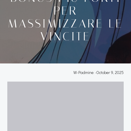
PER
MASSIMIZZARE LE
VINCITE
W-Padmine
-
October 9, 2025