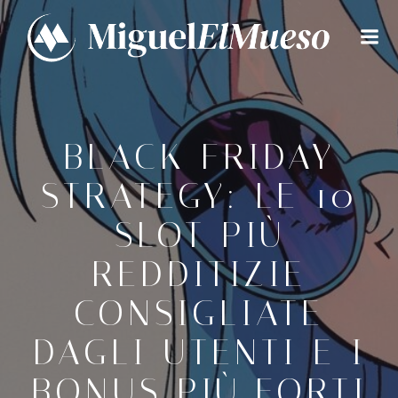
Skip
to
content
BLACK FRIDAY
STRATEGY: LE 10
SLOT PIÙ
REDDITIZIE
CONSIGLIATE
DAGLI UTENTI E I
BONUS PIÙ FORTI