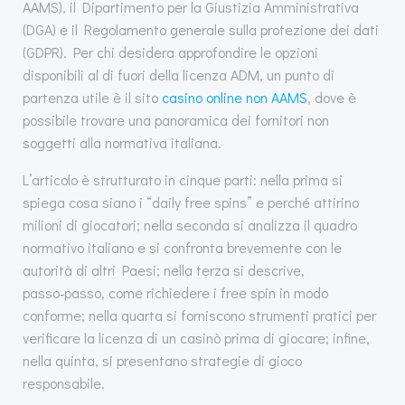
AAMS), il Dipartimento per la Giustizia Amministrativa
(DGA) e il Regolamento generale sulla protezione dei dati
(GDPR). Per chi desidera approfondire le opzioni
disponibili al di fuori della licenza ADM, un punto di
partenza utile è il sito
casino online non AAMS
, dove è
possibile trovare una panoramica dei fornitori non
soggetti alla normativa italiana.
L’articolo è strutturato in cinque parti: nella prima si
spiega cosa siano i “daily free spins” e perché attirino
milioni di giocatori; nella seconda si analizza il quadro
normativo italiano e si confronta brevemente con le
autorità di altri Paesi; nella terza si descrive,
passo‑passo, come richiedere i free spin in modo
conforme; nella quarta si forniscono strumenti pratici per
verificare la licenza di un casinò prima di giocare; infine,
nella quinta, si presentano strategie di gioco
responsabile.