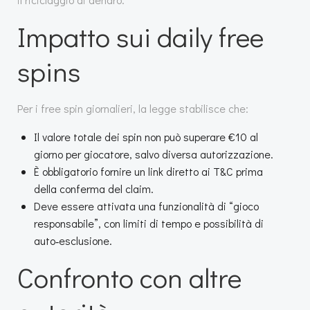
Impatto sui daily free
spins
Per i free spin giornalieri, la legge stabilisce che:
Il valore totale dei spin non può superare €10 al
giorno per giocatore, salvo diversa autorizzazione.
È obbligatorio fornire un link diretto ai T&C prima
della conferma del claim.
Deve essere attivata una funzionalità di “gioco
responsabile”, con limiti di tempo e possibilità di
auto‑esclusione.
Confronto con altre