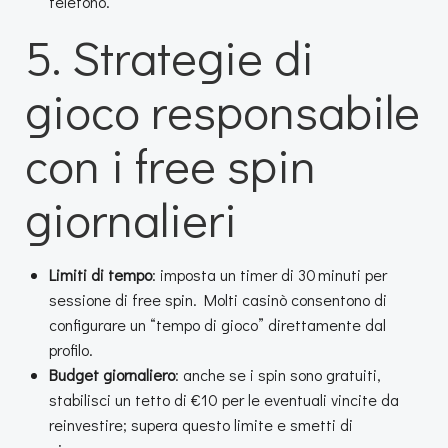
telefono.
5. Strategie di
gioco responsabile
con i free spin
giornalieri
Limiti di tempo
: imposta un timer di 30 minuti per
sessione di free spin. Molti casinò consentono di
configurare un “tempo di gioco” direttamente dal
profilo.
Budget giornaliero
: anche se i spin sono gratuiti,
stabilisci un tetto di €10 per le eventuali vincite da
reinvestire; supera questo limite e smetti di