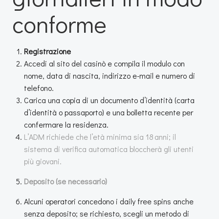
conforme
Registrazione
Accedi al sito del casinò e compila il modulo con
nome, data di nascita, indirizzo e-mail e numero di
telefono.
Carica una copia di un documento d’identità (carta
d’identità o passaporto) e una bolletta recente per
confermare la residenza.
L’ADM richiede che l’età minima sia 18 anni; il
sistema di verifica automatica bloccherà gli utenti
più giovani.
Deposito (se necessario)
Alcuni operatori concedono i daily free spins anche
senza deposito; se richiesto, scegli un metodo di