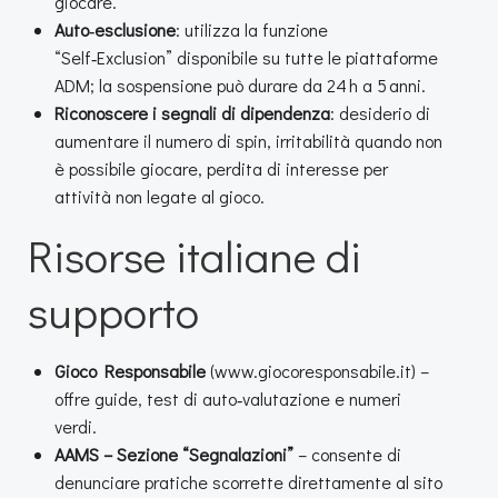
giocare.
Auto‑esclusione
: utilizza la funzione
“Self‑Exclusion” disponibile su tutte le piattaforme
ADM; la sospensione può durare da 24 h a 5 anni.
Riconoscere i segnali di dipendenza
: desiderio di
aumentare il numero di spin, irritabilità quando non
è possibile giocare, perdita di interesse per
attività non legate al gioco.
Risorse italiane di
supporto
Gioco Responsabile
(www.giocoresponsabile.it) –
offre guide, test di auto‑valutazione e numeri
verdi.
AAMS – Sezione “Segnalazioni”
– consente di
denunciare pratiche scorrette direttamente al sito