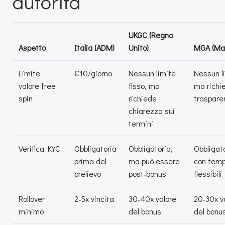
autorità
UKGC (Regno
Aspetto
Italia (ADM)
Unito)
MGA (Mal
Limite
€10/giorno
Nessun limite
Nessun l
valore free
fisso, ma
ma richi
spin
richiede
traspare
chiarezza sui
termini
Verifica KYC
Obbligatoria
Obbligatoria,
Obbligato
prima del
ma può essere
con temp
prelievo
post‑bonus
flessibili
Rollover
2‑5x vincita
30‑40x valore
20‑30x v
minimo
del bonus
del bonu