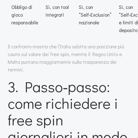
Obbligo di
Sì, con tool
Sì, con
Sì, con
gioco
integrati
“Self‑Exclusion”
“Self‑Exc
responsabile
nazionale
e limiti d
deposito
Il confronto mostra che l’Italia adotta una posizione più
cauta sul valore dei free spin, mentre il Regno Unito e
Malta puntano maggiormente sulla trasparenza dei
termini.
3. Passo‑passo:
come richiedere i
free spin
giornalieri in modo