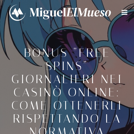
Skip
to
content
BONUS “FREE
SPINS”
GIORNALIERI NEI
CASINÒ ONLINE:
COME OTTENERLI
RISPETTANDO LA
NORMATIVA