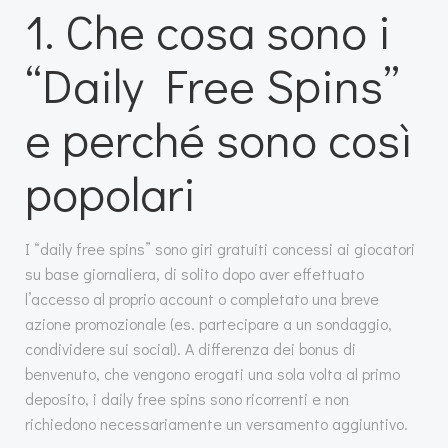
1. Che cosa sono i
“Daily Free Spins”
e perché sono così
popolari
I “daily free spins” sono giri gratuiti concessi ai giocatori
su base giornaliera, di solito dopo aver effettuato
l’accesso al proprio account o completato una breve
azione promozionale (es. partecipare a un sondaggio,
condividere sui social). A differenza dei bonus di
benvenuto, che vengono erogati una sola volta al primo
deposito, i daily free spins sono ricorrenti e non
richiedono necessariamente un versamento aggiuntivo.