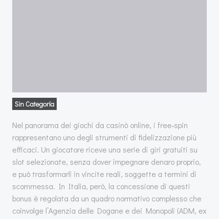
Sin Categoría
Nel panorama dei giochi da casinò online, i free‑spin
rappresentano uno degli strumenti di fidelizzazione più
efficaci. Un giocatore riceve una serie di giri gratuiti su
slot selezionate, senza dover impegnare denaro proprio,
e può trasformarli in vincite reali, soggette a termini di
scommessa. In Italia, però, la concessione di questi
bonus è regolata da un quadro normativo complesso che
coinvolge l’Agenzia delle Dogane e dei Monopoli (ADM, ex