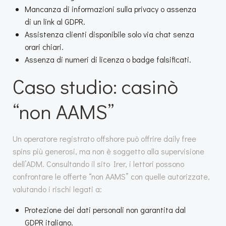
Mancanza di informazioni sulla privacy o assenza
di un link al GDPR.
Assistenza clienti disponibile solo via chat senza
orari chiari.
Assenza di numeri di licenza o badge falsificati.
Caso studio: casinò
“non AAMS”
Un operatore registrato offshore può offrire daily free
spins più generosi, ma non è soggetto alla supervisione
dell’ADM. Consultando il sito Irer, i lettori possono
confrontare le offerte “non AAMS” con quelle autorizzate,
valutando i rischi legati a:
Protezione dei dati personali non garantita dal
GDPR italiano.