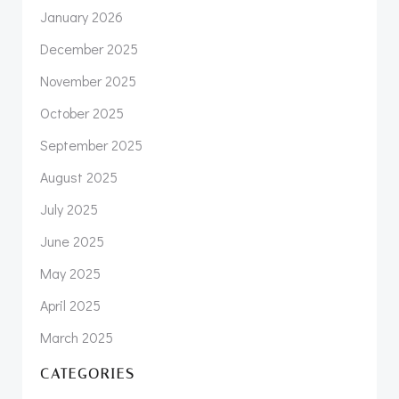
January 2026
December 2025
November 2025
October 2025
September 2025
August 2025
July 2025
June 2025
May 2025
April 2025
March 2025
CATEGORIES