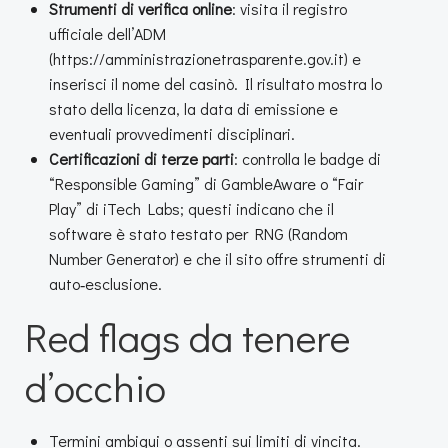
Strumenti di verifica online
: visita il registro
ufficiale dell’ADM
(https://amministrazionetrasparente.gov.it) e
inserisci il nome del casinò. Il risultato mostra lo
stato della licenza, la data di emissione e
eventuali provvedimenti disciplinari.
Certificazioni di terze parti
: controlla le badge di
“Responsible Gaming” di GambleAware o “Fair
Play” di iTech Labs; questi indicano che il
software è stato testato per RNG (Random
Number Generator) e che il sito offre strumenti di
auto‑esclusione.
Red flags da tenere
d’occhio
Termini ambigui o assenti sui limiti di vincita.