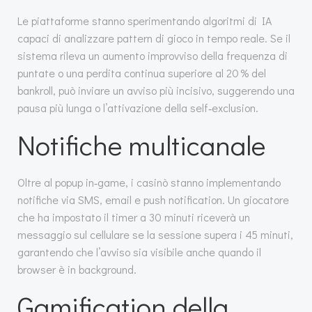
Le piattaforme stanno sperimentando algoritmi di IA
capaci di analizzare pattern di gioco in tempo reale. Se il
sistema rileva un aumento improvviso della frequenza di
puntate o una perdita continua superiore al 20 % del
bankroll, può inviare un avviso più incisivo, suggerendo una
pausa più lunga o l’attivazione della self‑exclusion.
Notifiche multicanale
Oltre al popup in‑game, i casinò stanno implementando
notifiche via SMS, email e push notification. Un giocatore
che ha impostato il timer a 30 minuti riceverà un
messaggio sul cellulare se la sessione supera i 45 minuti,
garantendo che l’avviso sia visibile anche quando il
browser è in background.
Gamification della