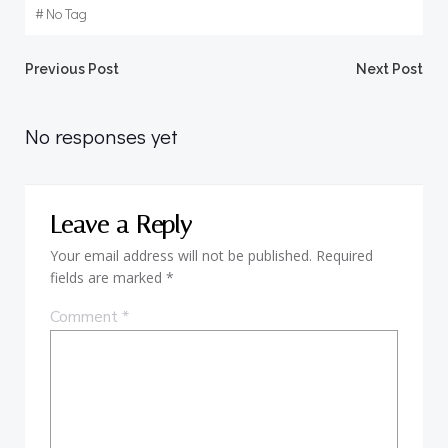
#
No Tag
Post
Post
Previous Post
Next Post
navigation
navigation
No responses yet
Leave a Reply
Your email address will not be published.
Required
fields are marked
*
Comment
*