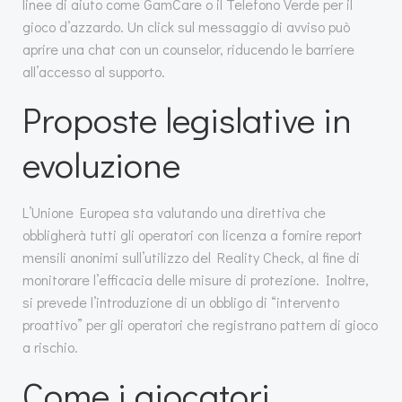
linee di aiuto come GamCare o il Telefono Verde per il
gioco d’azzardo. Un click sul messaggio di avviso può
aprire una chat con un counselor, riducendo le barriere
all’accesso al supporto.
Proposte legislative in
evoluzione
L’Unione Europea sta valutando una direttiva che
obbligherà tutti gli operatori con licenza a fornire report
mensili anonimi sull’utilizzo del Reality Check, al fine di
monitorare l’efficacia delle misure di protezione. Inoltre,
si prevede l’introduzione di un obbligo di “intervento
proattivo” per gli operatori che registrano pattern di gioco
a rischio.
Come i giocatori