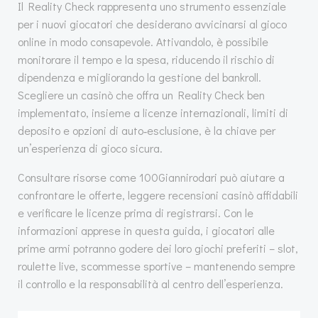
Il Reality Check rappresenta uno strumento essenziale
per i nuovi giocatori che desiderano avvicinarsi al gioco
online in modo consapevole. Attivandolo, è possibile
monitorare il tempo e la spesa, riducendo il rischio di
dipendenza e migliorando la gestione del bankroll.
Scegliere un casinò che offra un Reality Check ben
implementato, insieme a licenze internazionali, limiti di
deposito e opzioni di auto‑esclusione, è la chiave per
un’esperienza di gioco sicura.
Consultare risorse come 100Giannirodari può aiutare a
confrontare le offerte, leggere recensioni casinò affidabili
e verificare le licenze prima di registrarsi. Con le
informazioni apprese in questa guida, i giocatori alle
prime armi potranno godere dei loro giochi preferiti – slot,
roulette live, scommesse sportive – mantenendo sempre
il controllo e la responsabilità al centro dell’esperienza.