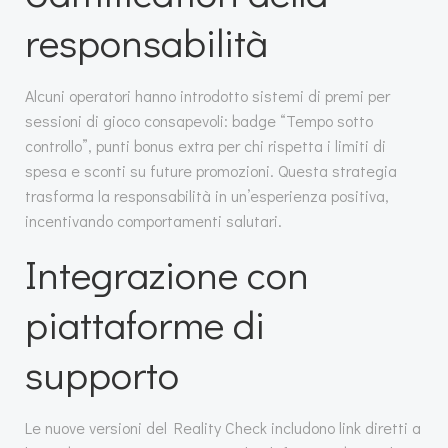
responsabilità
Alcuni operatori hanno introdotto sistemi di premi per
sessioni di gioco consapevoli: badge “Tempo sotto
controllo”, punti bonus extra per chi rispetta i limiti di
spesa e sconti su future promozioni. Questa strategia
trasforma la responsabilità in un’esperienza positiva,
incentivando comportamenti salutari.
Integrazione con
piattaforme di
supporto
Le nuove versioni del Reality Check includono link diretti a