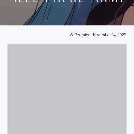
W-Padmine
-
November 14, 2025