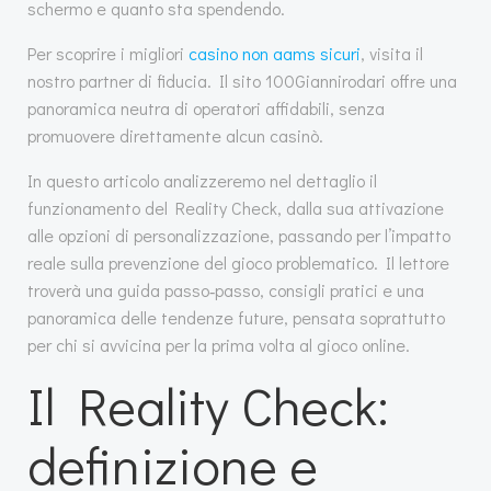
schermo e quanto sta spendendo.
Per scoprire i migliori
casino non aams sicuri
, visita il
nostro partner di fiducia. Il sito 100Giannirodari offre una
panoramica neutra di operatori affidabili, senza
promuovere direttamente alcun casinò.
In questo articolo analizzeremo nel dettaglio il
funzionamento del Reality Check, dalla sua attivazione
alle opzioni di personalizzazione, passando per l’impatto
reale sulla prevenzione del gioco problematico. Il lettore
troverà una guida passo‑passo, consigli pratici e una
panoramica delle tendenze future, pensata soprattutto
per chi si avvicina per la prima volta al gioco online.
Il Reality Check:
definizione e