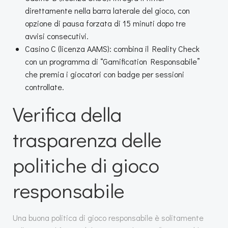
direttamente nella barra laterale del gioco, con
opzione di pausa forzata di 15 minuti dopo tre
avvisi consecutivi.
Casino C (licenza AAMS): combina il Reality Check
con un programma di “Gamification Responsabile”
che premia i giocatori con badge per sessioni
controllate.
Verifica della
trasparenza delle
politiche di gioco
responsabile
Una buona politica di gioco responsabile è solitamente