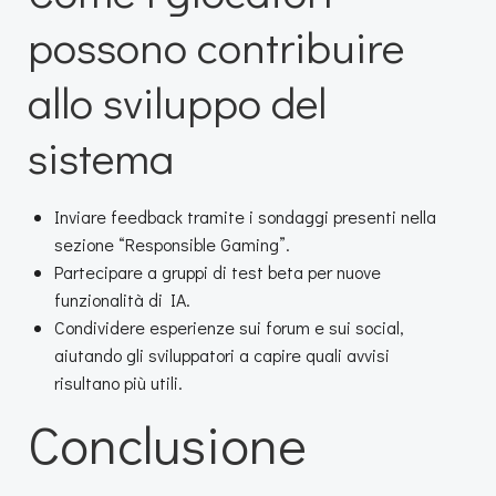
possono contribuire
allo sviluppo del
sistema
Inviare feedback tramite i sondaggi presenti nella
sezione “Responsible Gaming”.
Partecipare a gruppi di test beta per nuove
funzionalità di IA.
Condividere esperienze sui forum e sui social,
aiutando gli sviluppatori a capire quali avvisi
risultano più utili.
Conclusione