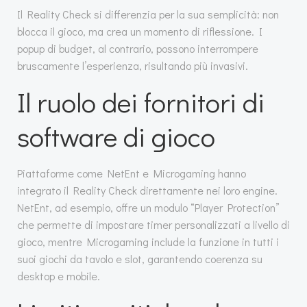
Il Reality Check si differenzia per la sua semplicità: non
blocca il gioco, ma crea un momento di riflessione. I
popup di budget, al contrario, possono interrompere
bruscamente l’esperienza, risultando più invasivi.
Il ruolo dei fornitori di
software di gioco
Piattaforme come NetEnt e Microgaming hanno
integrato il Reality Check direttamente nei loro engine.
NetEnt, ad esempio, offre un modulo “Player Protection”
che permette di impostare timer personalizzati a livello di
gioco, mentre Microgaming include la funzione in tutti i
suoi giochi da tavolo e slot, garantendo coerenza su
desktop e mobile.