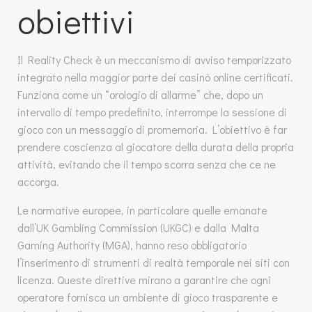
obiettivi
Il Reality Check è un meccanismo di avviso temporizzato
integrato nella maggior parte dei casinò online certificati.
Funziona come un “orologio di allarme” che, dopo un
intervallo di tempo predefinito, interrompe la sessione di
gioco con un messaggio di promemoria. L’obiettivo è far
prendere coscienza al giocatore della durata della propria
attività, evitando che il tempo scorra senza che ce ne
accorga.
Le normative europee, in particolare quelle emanate
dall’UK Gambling Commission (UKGC) e dalla Malta
Gaming Authority (MGA), hanno reso obbligatorio
l’inserimento di strumenti di realtà temporale nei siti con
licenza. Queste direttive mirano a garantire che ogni
operatore fornisca un ambiente di gioco trasparente e