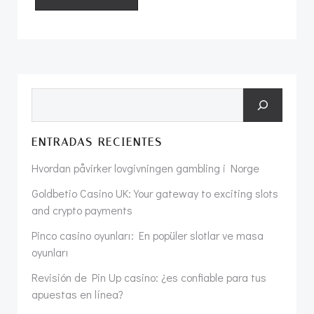
Search
ENTRADAS RECIENTES
Hvordan påvirker lovgivningen gambling i Norge
Goldbetio Casino UK: Your gateway to exciting slots
and crypto payments
Pinco casino oyunları: En popüler slotlar ve masa
oyunları
Revisión de Pin Up casino: ¿es confiable para tus
apuestas en línea?