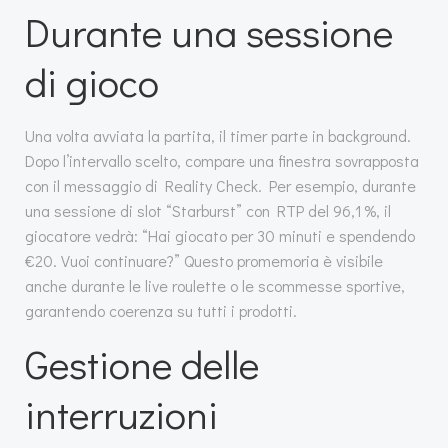
Durante una sessione
di gioco
Una volta avviata la partita, il timer parte in background.
Dopo l’intervallo scelto, compare una finestra sovrapposta
con il messaggio di Reality Check. Per esempio, durante
una sessione di slot “Starburst” con RTP del 96,1 %, il
giocatore vedrà: “Hai giocato per 30 minuti e spendendo
€20. Vuoi continuare?” Questo promemoria è visibile
anche durante le live roulette o le scommesse sportive,
garantendo coerenza su tutti i prodotti.
Gestione delle
interruzioni