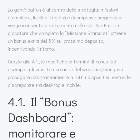
La gamification è al centro della strategia: missioni
giornaliere, livelli di fedeltà e ricompense progressive
vengono inserite direttamente nelle slot NetEnt. Un
giocatore che completa la “Missione Starburst” ottiene
un bonus extra del 5 % sul prossimo deposito,
incentivando il ritorno.
Grazie alle API, le modifiche ai termini di bonus (ad
esempio riduzioni temporanee del wagering) vengono
propagate istantaneamente a tutti i dispositivi, evitando
discrepanze tra desktop e mobile.
4.1. Il “Bonus
Dashboard”:
monitorare e