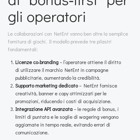
gli operatori
Le collaborazioni con NetEnt vanno ben oltre la semplice
fornitura di giochi. Il modello prevede tre pilastri
fondamentali:
Licenze co‑branding
– l’operatore ottiene il diritto
di utilizzare il marchio NetEnt in campagne
pubblicitarie, aumentando la credibilità.
Supporto marketing dedicato
– NetEnt fornisce
creatività, banner e copy ottimizzati per le
promozioni, riducendo i costi di acquisizione.
Integrazione API avanzata
– le regole di bonus, i
limiti di puntata e le soglie di wagering vengono
aggiornate in tempo reale, evitando errori di
comunicazione.