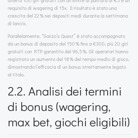
offerto 100 giri gratuiti con un limite di puntata di €5 e un
requisito di wagering di 15x. Il risultato è stato una
crescita del 22 % nei depositi medi durante la settimana
di lancio.
Parallelamente, “Gonzo’s Quest” è stato accompagnato
da un bonus di deposito del 150 % fino a €300, più 20 giri
gratuiti con RTP garantito del 96,5 %. Gli operatori hanno
registrato un aumento del 18 % del tempo medio di gioco,
dimostrando l’efficacia di un bonus strettamente legato
al titolo.
2.2. Analisi dei termini
di bonus (wagering,
max bet, giochi eligibili)