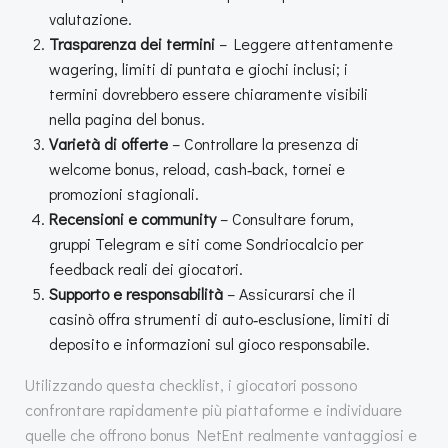
valutazione.
Trasparenza dei termini
– Leggere attentamente
wagering, limiti di puntata e giochi inclusi; i
termini dovrebbero essere chiaramente visibili
nella pagina del bonus.
Varietà di offerte
– Controllare la presenza di
welcome bonus, reload, cash‑back, tornei e
promozioni stagionali.
Recensioni e community
– Consultare forum,
gruppi Telegram e siti come Sondriocalcio per
feedback reali dei giocatori.
Supporto e responsabilità
– Assicurarsi che il
casinò offra strumenti di auto‑esclusione, limiti di
deposito e informazioni sul gioco responsabile.
Utilizzando questa checklist, i giocatori possono
confrontare rapidamente più piattaforme e individuare
quelle che offrono bonus NetEnt realmente vantaggiosi e