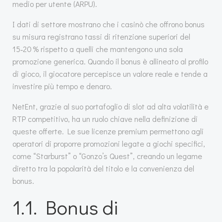
medio per utente (ARPU).
I dati di settore mostrano che i casinò che offrono bonus
su misura registrano tassi di ritenzione superiori del
15‑20 % rispetto a quelli che mantengono una sola
promozione generica. Quando il bonus è allineato al profilo
di gioco, il giocatore percepisce un valore reale e tende a
investire più tempo e denaro.
NetEnt, grazie al suo portafoglio di slot ad alta volatilità e
RTP competitivo, ha un ruolo chiave nella definizione di
queste offerte. Le sue licenze premium permettono agli
operatori di proporre promozioni legate a giochi specifici,
come “Starburst” o “Gonzo’s Quest”, creando un legame
diretto tra la popolarità del titolo e la convenienza del
bonus.
1.1. Bonus di