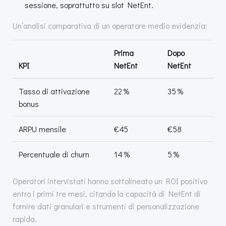
sessione, soprattutto su slot NetEnt.
Un’analisi comparativa di un operatore medio evidenzia:
Prima
Dopo
KPI
NetEnt
NetEnt
Tasso di attivazione
22 %
35 %
bonus
ARPU mensile
€45
€58
Percentuale di churn
14 %
5 %
Operatori intervistati hanno sottolineato un ROI positivo
entro i primi tre mesi, citando la capacità di NetEnt di
fornire dati granulari e strumenti di personalizzazione
rapida.