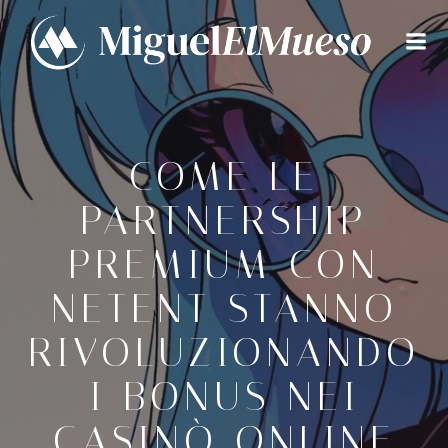
Skip
to
content
COME LE
PARTNERSHIP
PREMIUM CON
NETENT STANNO
RIVOLUZIONANDO
I BONUS NEI
CASINÒ ONLINE