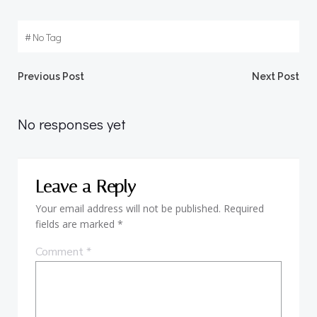
#
No Tag
Post
Post
Previous Post
Next Post
navigation
navigation
No responses yet
Leave a Reply
Your email address will not be published.
Required
fields are marked
*
Comment
*