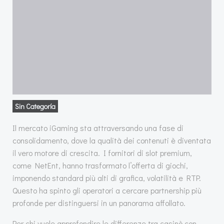
Sin Categoría
Il mercato iGaming sta attraversando una fase di
consolidamento, dove la qualità dei contenuti è diventata
il vero motore di crescita. I fornitori di slot premium,
come NetEnt, hanno trasformato l’offerta di giochi,
imponendo standard più alti di grafica, volatilità e RTP.
Questo ha spinto gli operatori a cercare partnership più
profonde per distinguersi in un panorama affollato.
Per chi vuole approfondire le differenze tra casinò con