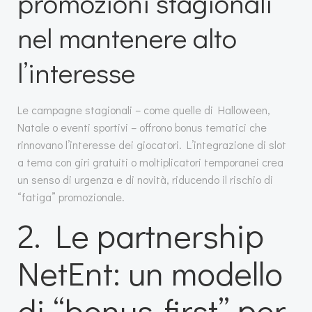
promozioni stagionali
nel mantenere alto
l’interesse
Le campagne stagionali – come quelle di Halloween,
Natale o eventi sportivi – offrono bonus tematici che
rinnovano l’interesse dei giocatori. L’integrazione di slot
a tema con giri gratuiti o moltiplicatori temporanei crea
un senso di urgenza e di novità, riducendo il rischio di
“fatiga” promozionale.
2. Le partnership
NetEnt: un modello
di “bonus‑first” per