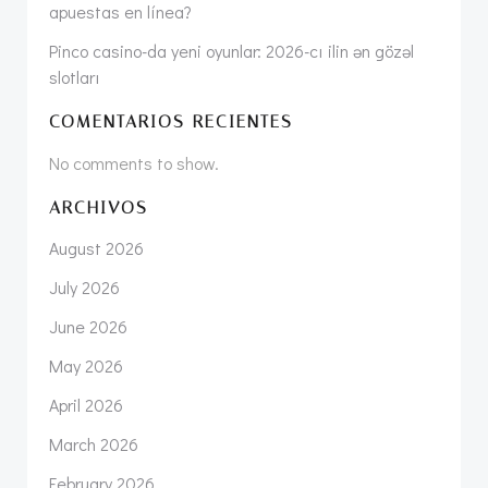
apuestas en línea?
Pinco casino-da yeni oyunlar: 2026-cı ilin ən gözəl
slotları
COMENTARIOS RECIENTES
No comments to show.
ARCHIVOS
August 2026
July 2026
June 2026
May 2026
April 2026
March 2026
February 2026