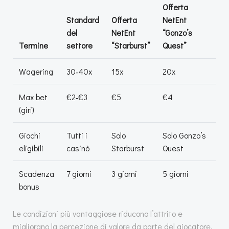
Offerta
Standard
Offerta
NetEnt
del
NetEnt
“Gonzo’s
Termine
settore
“Starburst”
Quest”
Wagering
30‑40x
15x
20x
Max bet
€2‑€3
€5
€4
(giri)
Giochi
Tutti i
Solo
Solo Gonzo’s
eligibili
casinò
Starburst
Quest
Scadenza
7 giorni
3 giorni
5 giorni
bonus
Le condizioni più vantaggiose riducono l’attrito e
migliorano la percezione di valore da parte del giocatore.