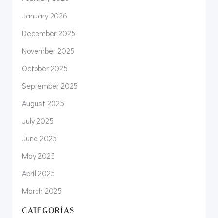
January 2026
December 2025
November 2025
October 2025
September 2025
August 2025
July 2025
June 2025
May 2025
April 2025
March 2025
CATEGORÍAS