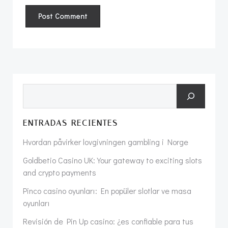
Search
ENTRADAS RECIENTES
Hvordan påvirker lovgivningen gambling i Norge
Goldbetio Casino UK: Your gateway to exciting slots
and crypto payments
Pinco casino oyunları: En popüler slotlar ve masa
oyunları
Revisión de Pin Up casino: ¿es confiable para tus