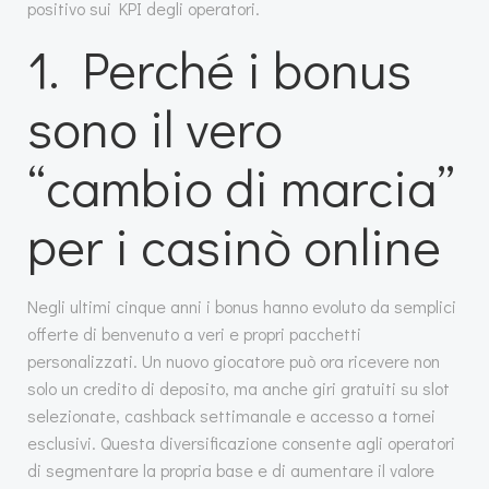
positivo sui KPI degli operatori.
1. Perché i bonus
sono il vero
“cambio di marcia”
per i casinò online
Negli ultimi cinque anni i bonus hanno evoluto da semplici
offerte di benvenuto a veri e propri pacchetti
personalizzati. Un nuovo giocatore può ora ricevere non
solo un credito di deposito, ma anche giri gratuiti su slot
selezionate, cashback settimanale e accesso a tornei
esclusivi. Questa diversificazione consente agli operatori
di segmentare la propria base e di aumentare il valore