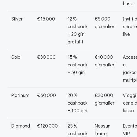
base
Silver
€15 000
12 %
€5 000
Inviti 
cashback
giornalieri
serate
+ 20 giri
live
gratuiti
Gold
€30 000
15 %
€10 000
Acces
cashback
giornalieri
a
+ 50 giri
jackpo
multipl
Platinum
€60 000
20 %
€20 000
Viaggi
cashback
giornalieri
cene d
+ 100 giri
lusso
Diamond
€120 000+
25 %
Nessun
Evento
cashback
limite
VIP