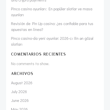
Pinco casino oyunları: En popüler slotlar ve masa
oyunları
Revisión de Pin Up casino: ¿es confiable para tus
apuestas en línea?
Pinco casino-da yeni oyunlar: 2026-cı ilin ən gözəl
slotları
COMENTARIOS RECIENTES
No comments to show.
ARCHIVOS
August 2026
July 2026
June 2026
May 2026