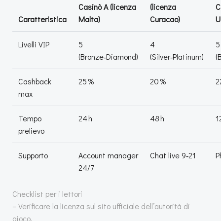
Casinò A (licenza
(licenza
C
Caratteristica
Malta)
Curacao)
U
Livelli VIP
5
4
5
(Bronze‑Diamond)
(Silver‑Platinum)
(
Cashback
25 %
20 %
2
max
Tempo
24 h
48 h
1
prelievo
Supporto
Account manager
Chat live 9‑21
P
24/7
Checklist per i lettori
– Verificare la licenza sul sito ufficiale dell’autorità di
gioco.