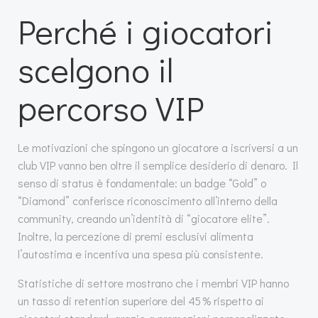
Perché i giocatori
scelgono il
percorso VIP
Le motivazioni che spingono un giocatore a iscriversi a un
club VIP vanno ben oltre il semplice desiderio di denaro. Il
senso di status è fondamentale: un badge “Gold” o
“Diamond” conferisce riconoscimento all’interno della
community, creando un’identità di “giocatore elite”.
Inoltre, la percezione di premi esclusivi alimenta
l’autostima e incentiva una spesa più consistente.
Statistiche di settore mostrano che i membri VIP hanno
un tasso di retention superiore del 45 % rispetto ai