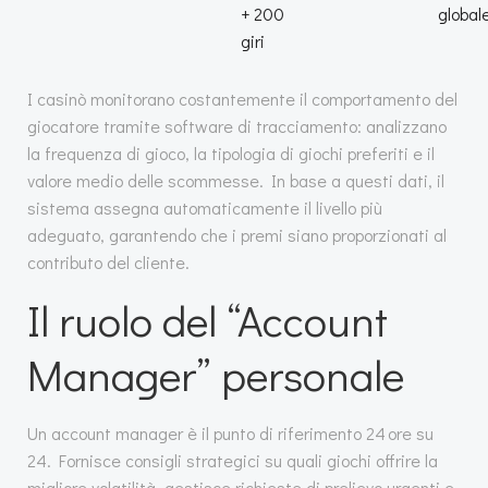
+ 200
global
giri
I casinò monitorano costantemente il comportamento del
giocatore tramite software di tracciamento: analizzano
la frequenza di gioco, la tipologia di giochi preferiti e il
valore medio delle scommesse. In base a questi dati, il
sistema assegna automaticamente il livello più
adeguato, garantendo che i premi siano proporzionati al
contributo del cliente.
Il ruolo del “Account
Manager” personale
Un account manager è il punto di riferimento 24 ore su
24. Fornisce consigli strategici su quali giochi offrire la
migliore volatilità, gestisce richieste di prelievo urgenti e