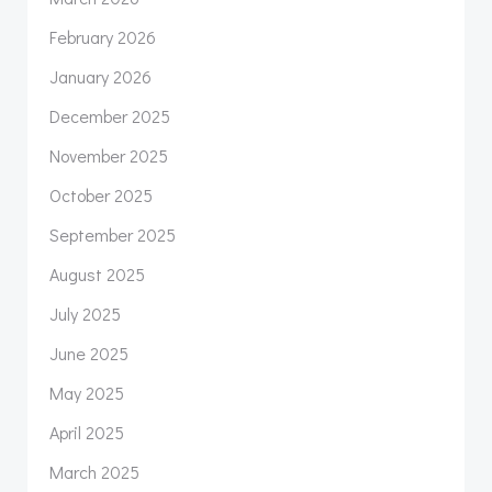
February 2026
January 2026
December 2025
November 2025
October 2025
September 2025
August 2025
July 2025
June 2025
May 2025
April 2025
March 2025