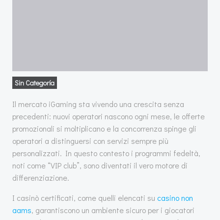
Sin Categoría
Il mercato iGaming sta vivendo una crescita senza
precedenti: nuovi operatori nascono ogni mese, le offerte
promozionali si moltiplicano e la concorrenza spinge gli
operatori a distinguersi con servizi sempre più
personalizzati. In questo contesto i programmi fedeltà,
noti come “VIP club”, sono diventati il vero motore di
differenziazione.
I casinò certificati, come quelli elencati su
casino non
aams
, garantiscono un ambiente sicuro per i giocatori