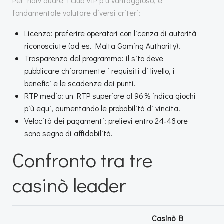
Per individuare il club VIP più vantaggioso, è
fondamentale valutare diversi criteri:
Licenza: preferire operatori con licenza di autorità
riconosciute (ad es. Malta Gaming Authority).
Trasparenza del programma: il sito deve
pubblicare chiaramente i requisiti di livello, i
benefici e le scadenze dei punti.
RTP medio: un RTP superiore al 96 % indica giochi
più equi, aumentando le probabilità di vincita.
Velocità dei pagamenti: prelievi entro 24‑48 ore
sono segno di affidabilità.
Confronto tra tre
casinò leader
Casinò B