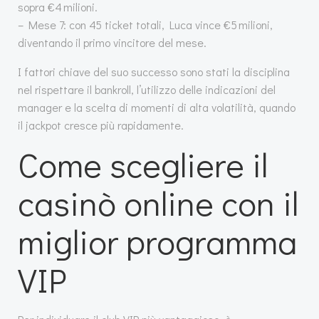
sopra €4 milioni.
– Mese 7: con 45 ticket totali, Luca vince €5 milioni,
diventando il primo vincitore del mese.
I fattori chiave del suo successo sono stati la disciplina
nel rispettare il bankroll, l’utilizzo delle indicazioni del
manager e la scelta di momenti di alta volatilità, quando
il jackpot cresce più rapidamente.
Come scegliere il
casinò online con il
miglior programma
VIP