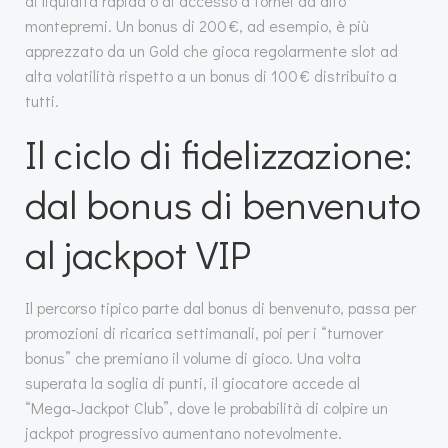
di liquidità rapida o di accesso a tornei ad alto
montepremi. Un bonus di 200 €, ad esempio, è più
apprezzato da un Gold che gioca regolarmente slot ad
alta volatilità rispetto a un bonus di 100 € distribuito a
tutti.
Il ciclo di fidelizzazione:
dal bonus di benvenuto
al jackpot VIP
Il percorso tipico parte dal bonus di benvenuto, passa per
promozioni di ricarica settimanali, poi per i “turnover
bonus” che premiano il volume di gioco. Una volta
superata la soglia di punti, il giocatore accede al
“Mega‑Jackpot Club”, dove le probabilità di colpire un
jackpot progressivo aumentano notevolmente.