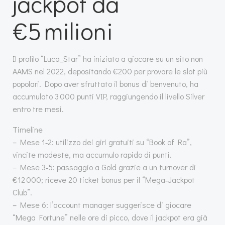
jackpot da
€5 milioni
Il profilo “Luca_Star” ha iniziato a giocare su un sito non
AAMS nel 2022, depositando €200 per provare le slot più
popolari. Dopo aver sfruttato il bonus di benvenuto, ha
accumulato 3 000 punti VIP, raggiungendo il livello Silver
entro tre mesi.
Timeline
– Mese 1‑2: utilizzo dei giri gratuiti su “Book of Ra”,
vincite modeste, ma accumulo rapido di punti.
– Mese 3‑5: passaggio a Gold grazie a un turnover di
€12 000; riceve 20 ticket bonus per il “Mega‑Jackpot
Club”.
– Mese 6: l’account manager suggerisce di giocare
“Mega Fortune” nelle ore di picco, dove il jackpot era già