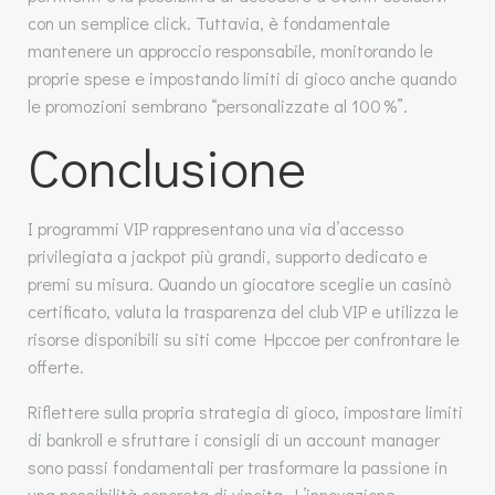
con un semplice click. Tuttavia, è fondamentale
mantenere un approccio responsabile, monitorando le
proprie spese e impostando limiti di gioco anche quando
le promozioni sembrano “personalizzate al 100 %”.
Conclusione
I programmi VIP rappresentano una via d’accesso
privilegiata a jackpot più grandi, supporto dedicato e
premi su misura. Quando un giocatore sceglie un casinò
certificato, valuta la trasparenza del club VIP e utilizza le
risorse disponibili su siti come Hpccoe per confrontare le
offerte.
Riflettere sulla propria strategia di gioco, impostare limiti
di bankroll e sfruttare i consigli di un account manager
sono passi fondamentali per trasformare la passione in
una possibilità concreta di vincita. L’innovazione