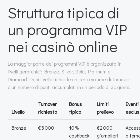
Struttura tipica di
un programma VIP
nei casinò online
La maggior parte dei programmi VIP è organizzata in
livelli gerarchici: Bronze, Silver, Gold, Platinum e
Diamond. Ogni livello richiede un certo volume di turnover
o un numero di punti accumulati in un periodo di 30 giorni.
Turnover
Bonus
Limiti
Eventi
Livello
richiesto
tipico
prelievo
esclusi
Bronze
€5 000
10 %
€2 000
Acces
cashback
giornalieri
a torn