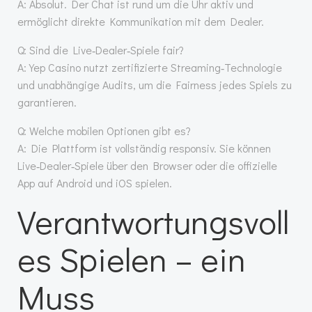
A: Absolut. Der Chat ist rund um die Uhr aktiv und
ermöglicht direkte Kommunikation mit dem Dealer.
Q: Sind die Live‑Dealer‑Spiele fair?
A: Yep Casino nutzt zertifizierte Streaming‑Technologie
und unabhängige Audits, um die Fairness jedes Spiels zu
garantieren.
Q: Welche mobilen Optionen gibt es?
A: Die Plattform ist vollständig responsiv. Sie können
Live‑Dealer‑Spiele über den Browser oder die offizielle
App auf Android und iOS spielen.
Verantwortungsvoll
es Spielen – ein
Muss