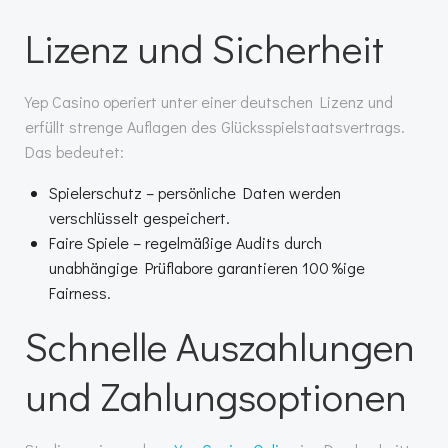
Lizenz und Sicherheit
Yep Casino operiert unter einer deutschen Lizenz und
erfüllt strenge Auflagen des Glücksspielstaatsvertrags.
Das bedeutet:
Spielerschutz – persönliche Daten werden
verschlüsselt gespeichert.
Faire Spiele – regelmäßige Audits durch
unabhängige Prüflabore garantieren 100 %ige
Fairness.
Schnelle Auszahlungen
und Zahlungsoptionen