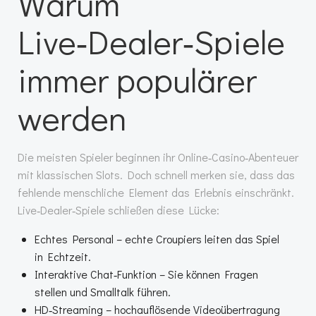
Warum
Live‑Dealer‑Spiele
immer populärer
werden
Die meisten Spieler beginnen ihr Online‑Casino‑Abenteuer
mit klassischen Slots. Doch schnell merken sie, dass das
fehlende menschliche Element das Erlebnis einschränkt.
Live‑Dealer‑Spiele schließen diese Lücke:
Echtes Personal – echte Croupiers leiten das Spiel
in Echtzeit.
Interaktive Chat‑Funktion – Sie können Fragen
stellen und Smalltalk führen.
HD‑Streaming – hochauflösende Videoübertragung