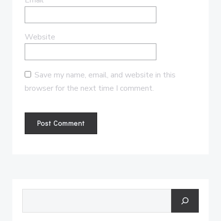
Email
*
Website
Save my name, email, and website in this
browser for the next time I comment.
Search