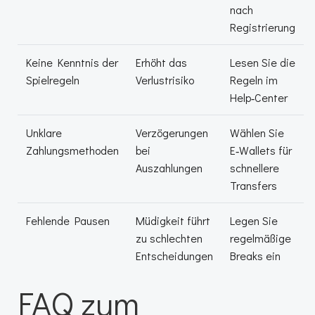
nach
Registrierung
Keine Kenntnis der
Erhöht das
Lesen Sie die
Spielregeln
Verlustrisiko
Regeln im
Help‑Center
Unklare
Verzögerungen
Wählen Sie
Zahlungsmethoden
bei
E‑Wallets für
Auszahlungen
schnellere
Transfers
Fehlende Pausen
Müdigkeit führt
Legen Sie
zu schlechten
regelmäßige
Entscheidungen
Breaks ein
FAQ zum