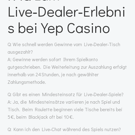
Live‑Dealer‑Erlebni
s bei Yep Casino
Q: Wie schnell werden Gewinne vom Live‑Dealer‑Tisch
ausgezahlt?
A: Gewinne werden sofort Ihrem Spielkonto
gutgeschrieben. Die Weiterleitung zur Auszahlung erfolgt
innerhalb von 24 Stunden, je nach gewählter
Zahlungsmethode.
Q: Gibt es einen Mindesteinsatz für Live‑Dealer‑Spiele?
A: Ja, die Mindesteinsätze variieren je nach Spiel und
Tisch. Beim Roulette beginnen viele Tische bereits bei
5 €, beim Blackjack oft bei 10 €.
Q: Kann ich den Live‑Chat während des Spiels nutzen?