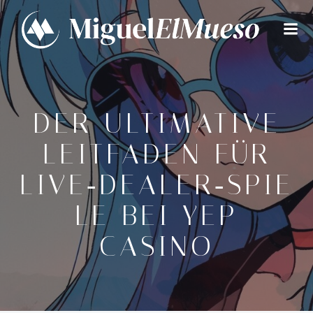
Skip
to
content
DER ULTIMATIVE
LEITFADEN FÜR
LIVE‑DEALER‑SPIE
LE BEI YEP
CASINO