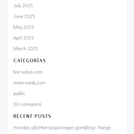
July 2025
June 2025
May 2025
April 2025
March 2025
CATEGORÍAS
bar-salsa.com
mem-saab.com
public
Sin categoría
RECENT POSTS
Hvordan påvirker lovgivningen gambling i Norge