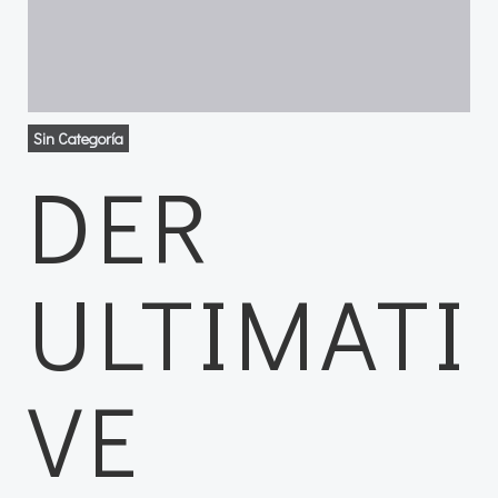
Sin Categoría
DER
ULTIMATI
VE