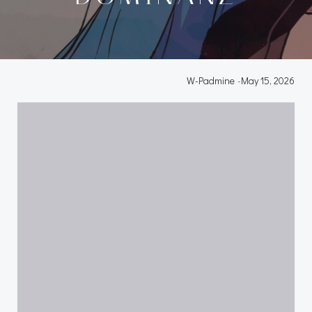
W-Padmine
-
May 15, 2026