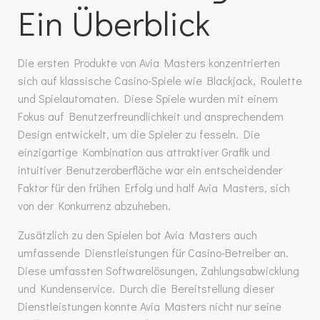
Ein Überblick
Die ersten Produkte von Avia Masters konzentrierten
sich auf klassische Casino-Spiele wie Blackjack, Roulette
und Spielautomaten. Diese Spiele wurden mit einem
Fokus auf Benutzerfreundlichkeit und ansprechendem
Design entwickelt, um die Spieler zu fesseln. Die
einzigartige Kombination aus attraktiver Grafik und
intuitiver Benutzeroberfläche war ein entscheidender
Faktor für den frühen Erfolg und half Avia Masters, sich
von der Konkurrenz abzuheben.
Zusätzlich zu den Spielen bot Avia Masters auch
umfassende Dienstleistungen für Casino-Betreiber an.
Diese umfassten Softwarelösungen, Zahlungsabwicklung
und Kundenservice. Durch die Bereitstellung dieser
Dienstleistungen konnte Avia Masters nicht nur seine