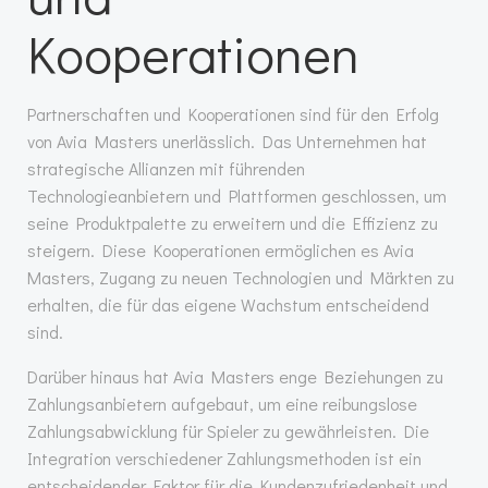
Kooperationen
Partnerschaften und Kooperationen sind für den Erfolg
von Avia Masters unerlässlich. Das Unternehmen hat
strategische Allianzen mit führenden
Technologieanbietern und Plattformen geschlossen, um
seine Produktpalette zu erweitern und die Effizienz zu
steigern. Diese Kooperationen ermöglichen es Avia
Masters, Zugang zu neuen Technologien und Märkten zu
erhalten, die für das eigene Wachstum entscheidend
sind.
Darüber hinaus hat Avia Masters enge Beziehungen zu
Zahlungsanbietern aufgebaut, um eine reibungslose
Zahlungsabwicklung für Spieler zu gewährleisten. Die
Integration verschiedener Zahlungsmethoden ist ein
entscheidender Faktor für die Kundenzufriedenheit und