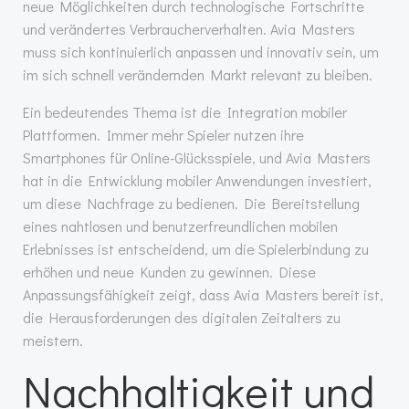
neue Möglichkeiten durch technologische Fortschritte
und verändertes Verbraucherverhalten. Avia Masters
muss sich kontinuierlich anpassen und innovativ sein, um
im sich schnell verändernden Markt relevant zu bleiben.
Ein bedeutendes Thema ist die Integration mobiler
Plattformen. Immer mehr Spieler nutzen ihre
Smartphones für Online-Glücksspiele, und Avia Masters
hat in die Entwicklung mobiler Anwendungen investiert,
um diese Nachfrage zu bedienen. Die Bereitstellung
eines nahtlosen und benutzerfreundlichen mobilen
Erlebnisses ist entscheidend, um die Spielerbindung zu
erhöhen und neue Kunden zu gewinnen. Diese
Anpassungsfähigkeit zeigt, dass Avia Masters bereit ist,
die Herausforderungen des digitalen Zeitalters zu
meistern.
Nachhaltigkeit und