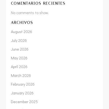
COMENTARIOS RECIENTES
No comments to show.
ARCHIVOS
August 2026
July 2026
June 2026
May 2026
April 2026
March 2026
February 2026
January 2026
December 2025