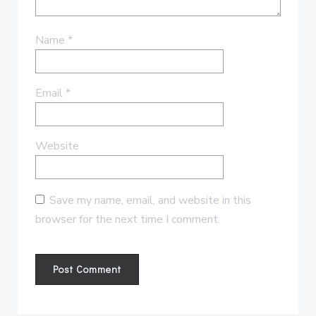
Name
*
Email
*
Website
Save my name, email, and website in this
browser for the next time I comment.