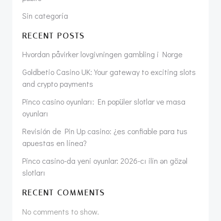
Sin categoría
RECENT POSTS
Hvordan påvirker lovgivningen gambling i Norge
Goldbetio Casino UK: Your gateway to exciting slots
and crypto payments
Pinco casino oyunları: En popüler slotlar ve masa
oyunları
Revisión de Pin Up casino: ¿es confiable para tus
apuestas en línea?
Pinco casino-da yeni oyunlar: 2026-cı ilin ən gözəl
slotları
RECENT COMMENTS
No comments to show.