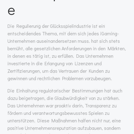
e
Die Regulierung der Glücksspielindustrie ist ein
entscheidendes Thema, mit dem sich jedes iGaming-
Unternehmen auseinandersetzen muss. hat sich stets
bemüht, alle gesetzlichen Anforderungen in den Märkten,
in denen es tätig ist, zu erfüllen. Das Unternehmen
investierte in die Erlangung von Lizenzen und
Zertifizierungen, um das Vertrauen der Kunden zu
gewinnen und rechtlichen Problemen vorzubeugen.
Die Einhaltung regulatorischer Bestimmungen hat auch
dazu beigetragen, die Glaubwürdigkeit von zu stärken.
Das Unternehmen war proaktiv darin, Transparenz zu
fördern und verantwortungsbewusstes Spielen zu
unterstützen. Diese Maßnahmen halfen nicht nur, eine
positive Unternehmensreputation aufzubauen, sondern