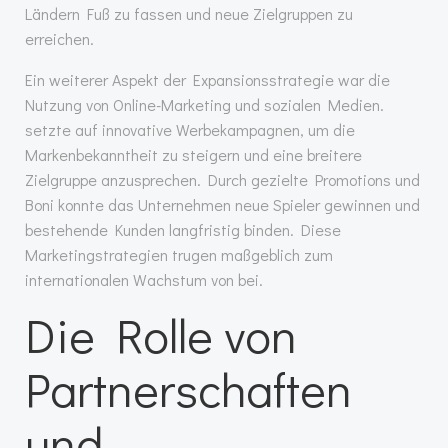
Ländern Fuß zu fassen und neue Zielgruppen zu
erreichen.
Ein weiterer Aspekt der Expansionsstrategie war die
Nutzung von Online-Marketing und sozialen Medien.
setzte auf innovative Werbekampagnen, um die
Markenbekanntheit zu steigern und eine breitere
Zielgruppe anzusprechen. Durch gezielte Promotions und
Boni konnte das Unternehmen neue Spieler gewinnen und
bestehende Kunden langfristig binden. Diese
Marketingstrategien trugen maßgeblich zum
internationalen Wachstum von bei.
Die Rolle von
Partnerschaften
und