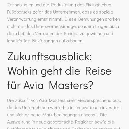
Technologien und die Reduzierung des ökologischen
Fußabdrucks zeigt das Unternehmen, dass es soziale
Verantwortung ernst nimmt. Diese Bemühungen stärken
nicht nur das Unternehmensimage, sondern tragen auch
dazu bei, das Vertrauen der Kunden zu gewinnen und
langfristige Beziehungen aufzubauen.
Zukunftsausblick:
Wohin geht die Reise
für Avia Masters?
Die Zukunft von Avia Masters sieht vielversprechend aus,
da das Unternehmen weiterhin in Innovationen investiert
und sich an neue Marktbedingungen anpasst. Die
Ausweitung in neue geografische Regionen sowie die
Einführung neuer Spieltypen und Technologien stehen auf