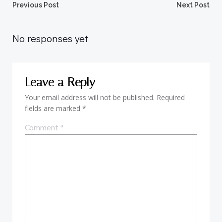
Post
Post
Previous Post
Next Post
navigation
navigation
No responses yet
Leave a Reply
Your email address will not be published.
Required
fields are marked
*
Comment
*