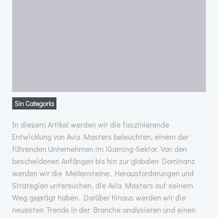
Sin Categoría
In diesem Artikel werden wir die faszinierende
Entwicklung von Avia Masters beleuchten, einem der
führenden Unternehmen im iGaming-Sektor. Von den
bescheidenen Anfängen bis hin zur globalen Dominanz
werden wir die Meilensteine, Herausforderungen und
Strategien untersuchen, die Avia Masters auf seinem
Weg geprägt haben. Darüber hinaus werden wir die
neuesten Trends in der Branche analysieren und einen