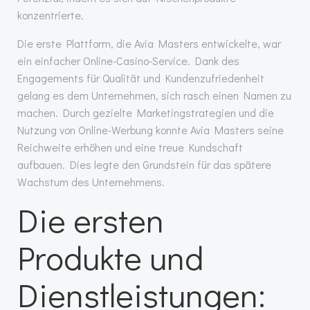
konzentrierte.
Die erste Plattform, die Avia Masters entwickelte, war
ein einfacher Online-Casino-Service. Dank des
Engagements für Qualität und Kundenzufriedenheit
gelang es dem Unternehmen, sich rasch einen Namen zu
machen. Durch gezielte Marketingstrategien und die
Nutzung von Online-Werbung konnte Avia Masters seine
Reichweite erhöhen und eine treue Kundschaft
aufbauen. Dies legte den Grundstein für das spätere
Wachstum des Unternehmens.
Die ersten
Produkte und
Dienstleistungen: