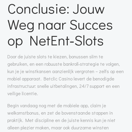
Conclusie: Jouw
Weg naar Succes
op NetEnt‑Slots
Door de juiste slots te kiezen, bonussen slim te
gebruiken, en een robuuste bankroll‑strategie te volgen,
kun je je winstkansen aanzienlijk vergroten – zelfs op een
mobiel apparaat. Betclic Casino levert de benodigde
infrastructuur: snelle uitbetalingen, 24/7 support en een
veilige licentie.
Begin vandaag nog met de mobiele app, claim je
welkomstbonus, en zet de bovenstaande stappen in
praktijk. Met discipline en de juiste kennis kun je niet
alleen plezier maken, maar ook duurzame winsten