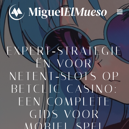
Skip
to
content
EXPERT‑STRATEGIE
ËN VOOR
NETENT‑SLOTS OP
BETCLIC CASINO:
EEN COMPLETE
GIDS VOOR
MOBIEL SPEL