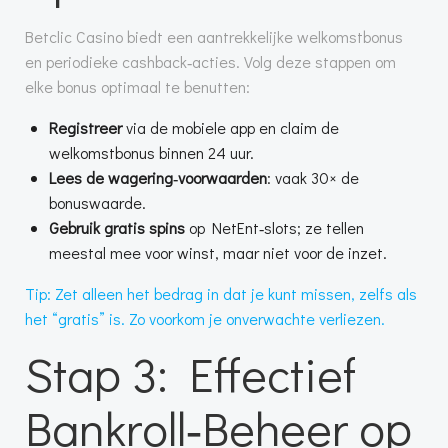
Betclic Casino biedt een aantrekkelijke welkomstbonus
en periodieke cashback‑acties. Volg deze stappen om
elke bonus optimaal te benutten:
Registreer
via de mobiele app en claim de
welkomstbonus binnen 24 uur.
Lees de wagering‑voorwaarden
: vaak 30× de
bonuswaarde.
Gebruik gratis spins
op NetEnt‑slots; ze tellen
meestal mee voor winst, maar niet voor de inzet.
Tip: Zet alleen het bedrag in dat je kunt missen, zelfs als
het “gratis” is. Zo voorkom je onverwachte verliezen.
Stap 3: Effectief
Bankroll‑Beheer op