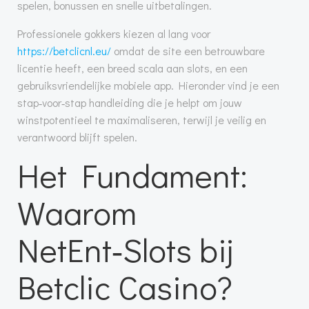
spelen, bonussen en snelle uitbetalingen.
Professionele gokkers kiezen al lang voor
https://betclicnl.eu/
omdat de site een betrouwbare
licentie heeft, een breed scala aan slots, en een
gebruiksvriendelijke mobiele app. Hieronder vind je een
stap‑voor‑stap handleiding die je helpt om jouw
winstpotentieel te maximaliseren, terwijl je veilig en
verantwoord blijft spelen.
Het Fundament:
Waarom
NetEnt‑Slots bij
Betclic Casino?