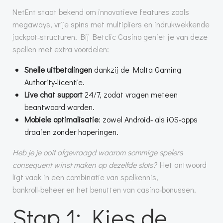
NetEnt staat bekend om innovatieve features zoals
megaways, vrije spins met multipliers en indrukwekkende
jackpot‑structuren. Bij Betclic Casino geniet je van deze
spellen met extra voordelen:
Snelle uitbetalingen
dankzij de Malta Gaming
Authority‑licentie.
Live chat support
24/7, zodat vragen meteen
beantwoord worden.
Mobiele optimalisatie
: zowel Android‑ als iOS‑apps
draaien zonder haperingen.
Heb je je ooit afgevraagd waarom sommige spelers
consequent winst maken op dezelfde slots?
Het antwoord
ligt vaak in een combinatie van spelkennis,
bankroll‑beheer en het benutten van casino‑bonussen.
Stap 1: Kies de