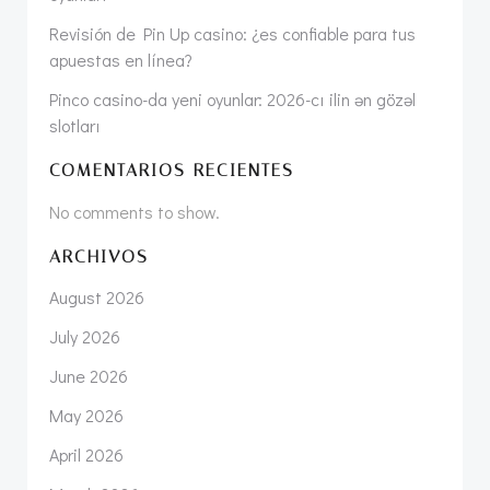
Revisión de Pin Up casino: ¿es confiable para tus
apuestas en línea?
Pinco casino-da yeni oyunlar: 2026-cı ilin ən gözəl
slotları
COMENTARIOS RECIENTES
No comments to show.
ARCHIVOS
August 2026
July 2026
June 2026
May 2026
April 2026