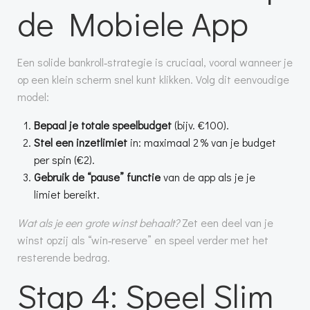
de Mobiele App
Een solide bankroll‑strategie is cruciaal, vooral wanneer je
op een klein scherm snel kunt klikken. Volg dit eenvoudige
model:
Bepaal je totale speelbudget
(bijv. €100).
Stel een inzetlimiet
in: maximaal 2 % van je budget
per spin (€2).
Gebruik de “pause” functie
van de app als je je
limiet bereikt.
Wat als je een grote winst behaalt?
Zet een deel van je
winst opzij als “win‑reserve” en speel verder met het
resterende bedrag.
Stap 4: Speel Slim