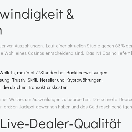
windigkeit &
n
Dauer von Auszahlungen. Laut einer aktuellen Studie geben 68 % de
ie Wahl eines Casinos entscheidend sind. Das N1 Casino liefert 
‑Wallets, maximal 72 Stunden bei Banküberweisungen.
sung, Trustly, Skrill, Neteller und Kryptowährungen.
 die üblichen Transaktionskosten.
 einer Woche, um Auszahlungen zu bearbeiten. Die schnelle Bearb
inen großen Jackpot gewonnen haben und das Geld rasch benötigen
Live‑Dealer‑Qualität