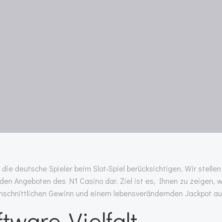
die deutsche Spieler beim Slot‑Spiel berücksichtigen. Wir stellen
en Angeboten des N1 Casino dar. Ziel ist es, Ihnen zu zeigen, 
chschnittlichen Gewinn und einem lebensverändernden Jackpot 
tware‑Vielfalt