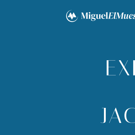
Skip
to
content
EX
JA