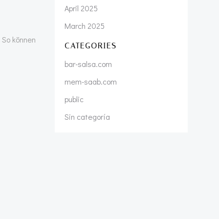
April 2025
March 2025
. So können
CATEGORIES
bar-salsa.com
mem-saab.com
public
Sin categoría