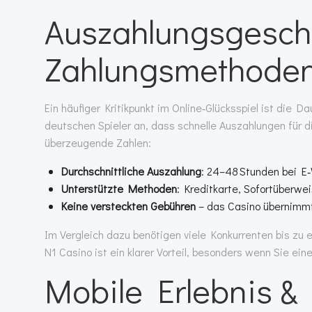
Auszahlungsgesch
Zahlungsmethode
Ein häufiger Kritikpunkt im Online‑Glücksspiel ist die 
deutschen Spieler an, dass schnelle Auszahlungen für d
überzeugende Zahlen:
Durchschnittliche Auszahlung
: 24–48 Stunden bei E
Unterstützte Methoden
: Kreditkarte, Sofortüberwei
Keine versteckten Gebühren
– das Casino übernimmt
Im Vergleich dazu benötigen viele Konkurrenten bis zu
N1 Casino ist ein klarer Vorteil, besonders wenn Sie e
Mobile Erlebnis & 