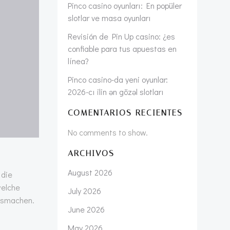
Pinco casino oyunları: En popüler
slotlar ve masa oyunları
Revisión de Pin Up casino: ¿es
confiable para tus apuestas en
línea?
Pinco casino-da yeni oyunlar:
2026-cı ilin ən gözəl slotları
COMENTARIOS RECIENTES
No comments to show.
ARCHIVOS
August 2026
 die
welche
July 2026
ausmachen.
June 2026
May 2026