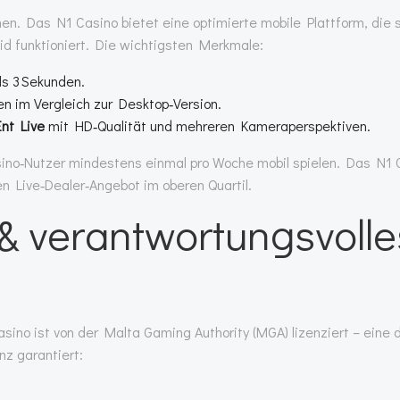
nnen. Das N1 Casino bietet eine optimierte mobile Plattform, die 
oid funktioniert. Die wichtigsten Merkmale:
ls 3 Sekunden.
n im Vergleich zur Desktop‑Version.
nt Live
mit HD‑Qualität und mehreren Kameraperspektiven.
sino‑Nutzer mindestens einmal pro Woche mobil spielen. Das N1 
en Live‑Dealer‑Angebot im oberen Quartil.
 & verantwortungsvolle
ino ist von der Malta Gaming Authority (MGA) lizenziert – eine 
z garantiert: