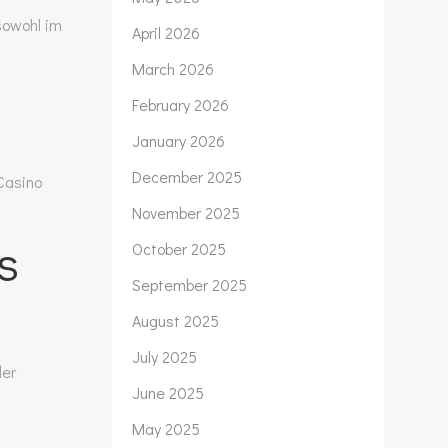
sowohl im
April 2026
March 2026
February 2026
January 2026
December 2025
Casino
November 2025
s
October 2025
September 2025
August 2025
July 2025
der
June 2025
May 2025