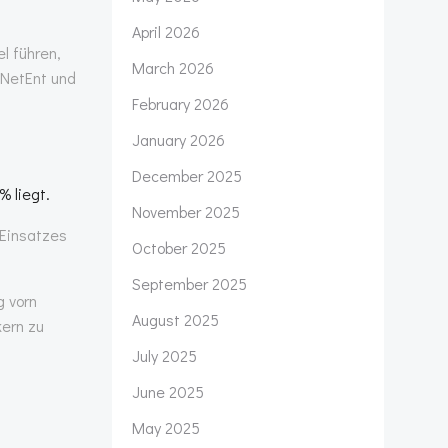
April 2026
l führen,
March 2026
 NetEnt und
February 2026
January 2026
December 2025
 liegt.
November 2025
 Einsatzes
October 2025
September 2025
g vorn
August 2025
kern zu
July 2025
June 2025
May 2025