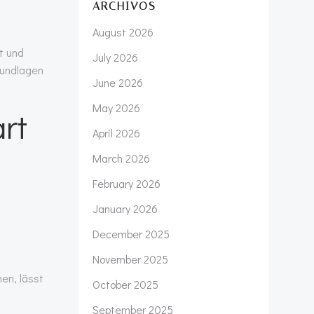
ARCHIVOS
August 2026
t und
July 2026
rundlagen
June 2026
May 2026
rt
April 2026
March 2026
February 2026
January 2026
December 2025
November 2025
en, lässt
October 2025
September 2025