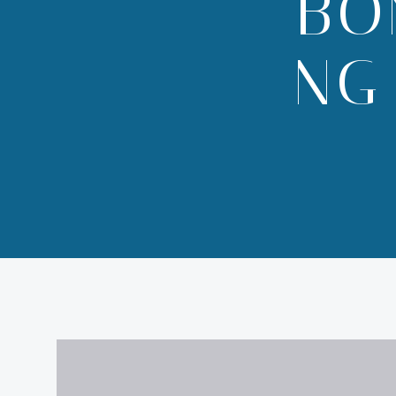
BO
NG