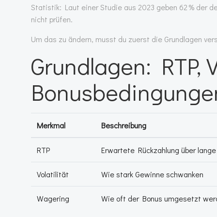
Statistik: Laut einer Studie aus 2023 geben 62 % der de
nicht prüfen.
Um das zu ändern, musst du zuerst die Grundlagen vers
Grundlagen: RTP, Vo
Bonusbedingungen
Merkmal
Beschreibung
RTP
Erwartete Rückzahlung über lange
Volatilität
Wie stark Gewinne schwanken
Wagering
Wie oft der Bonus umgesetzt we