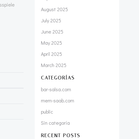
sspiele
August 2025
July 2025
June 2025
May 2025
April 2025
March 2025
CATEGORÍAS
bar-salsa.com
mem-saab.com
public
Sin categoría
RECENT POSTS