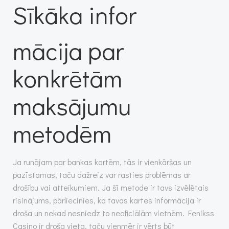
Sīkāka infor
mācija par
konkrētām
maksājumu
metodēm
Ja runājam par bankas kartēm, tās ir vienkāršas un
pazīstamas, taču dažreiz var rasties problēmas ar
drošību vai atteikumiem. Ja šī metode ir tavs izvēlētais
risinājums, pārliecinies, ka tavas kartes informācija ir
droša un nekad nesniedz to neoficiālām vietnēm. Fenikss
Casino ir droša vieta, taču vienmēr ir vērts būt