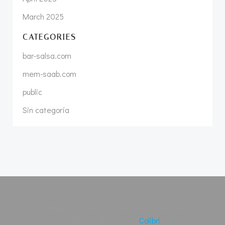
March 2025
CATEGORIES
bar-salsa.com
mem-saab.com
public
Sin categoría
© 2026 Miguel El Mueso - Portfolio. Created for free
using WordPress and
Colibri