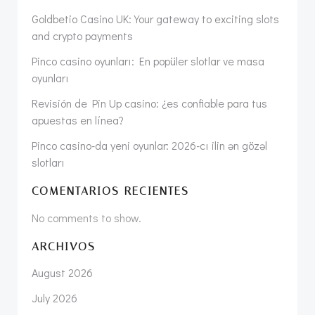
Goldbetio Casino UK: Your gateway to exciting slots
and crypto payments
Pinco casino oyunları: En popüler slotlar ve masa
oyunları
Revisión de Pin Up casino: ¿es confiable para tus
apuestas en línea?
Pinco casino-da yeni oyunlar: 2026-cı ilin ən gözəl
slotları
COMENTARIOS RECIENTES
No comments to show.
ARCHIVOS
August 2026
July 2026