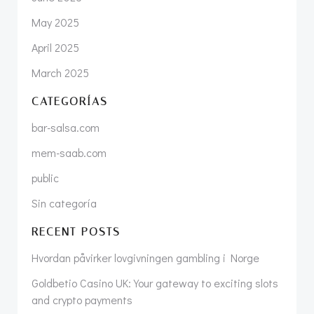
May 2025
April 2025
March 2025
CATEGORÍAS
bar-salsa.com
mem-saab.com
public
Sin categoría
RECENT POSTS
Hvordan påvirker lovgivningen gambling i Norge
Goldbetio Casino UK: Your gateway to exciting slots
and crypto payments