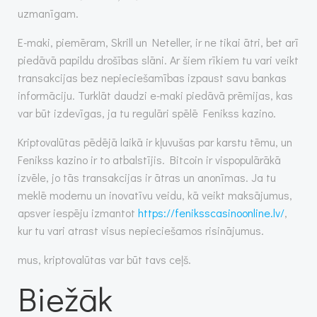
uzmanīgam.
E-maki, piemēram, Skrill un Neteller, ir ne tikai ātri, bet arī
piedāvā papildu drošības slāni. Ar šiem rīkiem tu vari veikt
transakcijas bez nepieciešamības izpaust savu bankas
informāciju. Turklāt daudzi e-maki piedāvā prēmijas, kas
var būt izdevīgas, ja tu regulāri spēlē Fenikss kazino.
Kriptovalūtas pēdējā laikā ir kļuvušas par karstu tēmu, un
Fenikss kazino ir to atbalstījis. Bitcoin ir vispopulārākā
izvēle, jo tās transakcijas ir ātras un anonīmas. Ja tu
meklē modernu un inovatīvu veidu, kā veikt maksājumus,
apsver iespēju izmantot
https://feniksscasinoonline.lv/
,
kur tu vari atrast visus nepieciešamos risinājumus.
mus, kriptovalūtas var būt tavs ceļš.
Biežāk