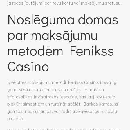
ja rodas jautājumi par tavu kontu vai maksājumu statusu.
Noslēguma domas
par maksājumu
metodēm Fenikss
Casino
Izvēloties maksājumu metodi Fenikss Casino, ir svarīgi
ņemt vērā ātrumu, ērtības un drošību. E-maki un
kriptovalūtas ir visātrākās iespējas, kas ļauj tev uzreiz
piekļūt laimestiem un turpināt spēlēt. Bankas kartes, lai
gan tās ir pazīstamas, var radīt aizkavēšanos izmaksu
procesā.