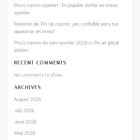
Pinco casino oyunları: En popüler slotlar ve masa
oyunları
Revisión de Pin Up casino: ¿es confiable para tus
apuestas en línea?
Pinco casino-da yeni oyunlar: 2026-cı ilin ən gözəl
slotları
RECENT COMMENTS
No comments to show.
ARCHIVES
August 2026
July 2026
June 2026
May 2026