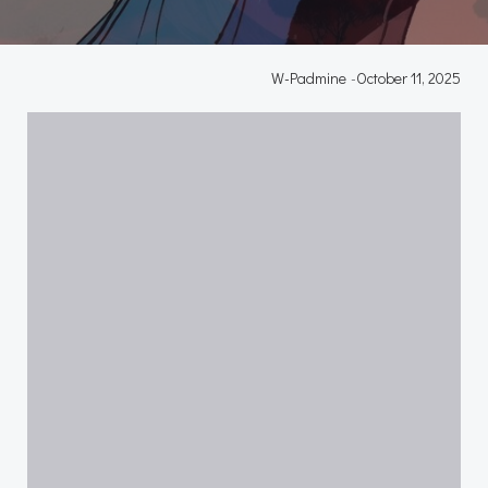
W-Padmine
-
October 11, 2025