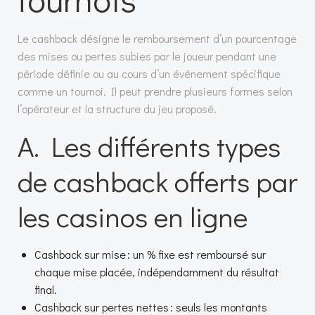
Le cashback désigne le remboursement d’un pourcentage
des mises ou pertes subies par le joueur pendant une
période définie ou au cours d’un événement spécifique
comme un tournoi. Il peut prendre plusieurs formes selon
l’opérateur et la structure du jeu proposé.
A. Les différents types
de cashback offerts par
les casinos en ligne
Cashback sur mise : un % fixe est remboursé sur
chaque mise placée, indépendamment du résultat
final.
Cashback sur pertes nettes : seuls les montants