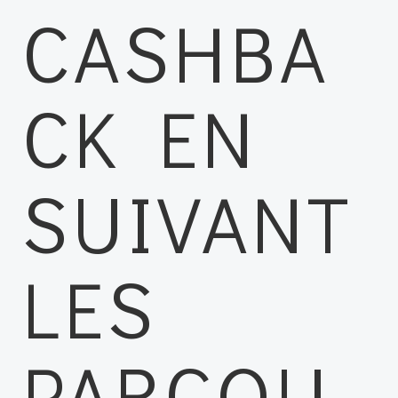
CASHBA
CK EN
SUIVANT
LES
PARCOU