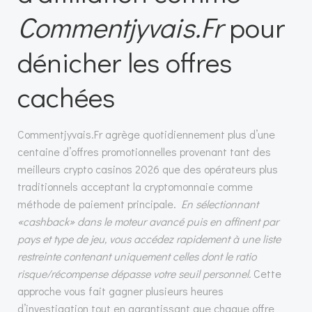
Commentjyvais.Fr
pour
dénicher les offres
cachées
Commentjyvais.Fr agrège quotidiennement plus d’une
centaine d’offres promotionnelles provenant tant des
meilleurs crypto casinos 2026 que des opérateurs plus
traditionnels acceptant la cryptomonnaie comme
méthode de paiement principale.
En sélectionnant
«cashback» dans le moteur avancé puis en affinent par
pays et type de jeu, vous accédez rapidement à une liste
restreinte contenant uniquement celles dont le ratio
risque/récompense dépasse votre seuil personnel.
Cette
approche vous fait gagner plusieurs heures
d’investigation tout en garantissant que chaque offre