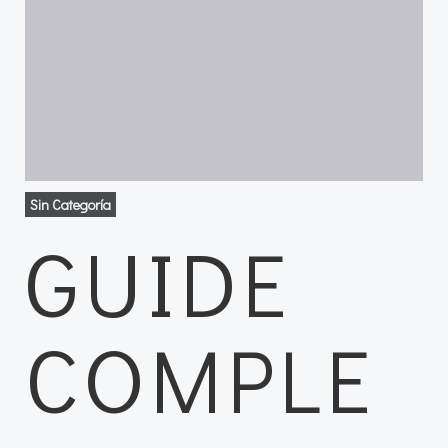
Sin Categoría
GUIDE
COMPLE