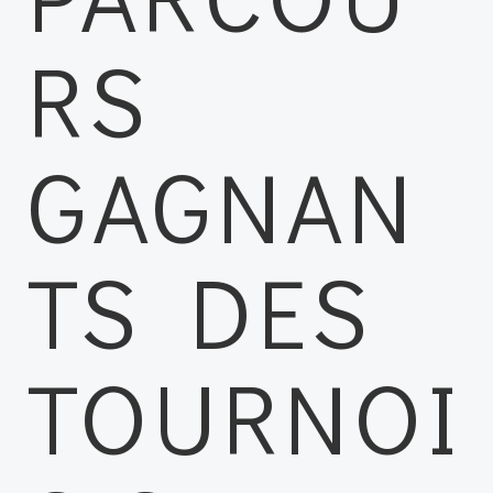
RS
GAGNAN
TS DES
TOURNOI