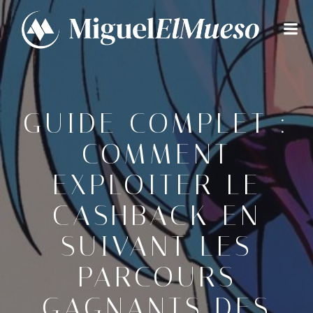
Skip
to
content
GUIDE COMPLET :
COMMENT
EXPLOITER LE
CASHBACK EN
SUIVANT LES
PARCOURS
GAGNANTS DES