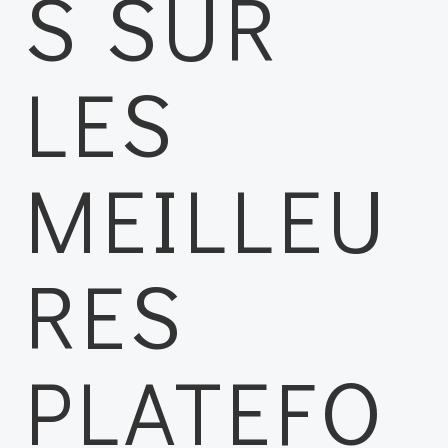
S SUR
LES
MEILLEU
RES
PLATEFO