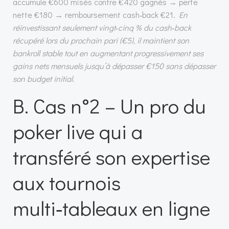
accumule €600 misés contre €420 gagnés → perte
nette €180 → remboursement cash‑back €21.
En
réinvestissant seulement vingt‑cinq % du cash‑back
récupéré lors du prochain pari (€5), il maintient son
bankroll stable tout en augmentant progressivement ses
gains nets mensuels jusqu’à dépasser €150 sans dépasser
son budget initial.
B​.​ Cas n°2 – Un pro du
poker live qui a
transféré son expertise
aux tournois
multi‑tableaux en ligne