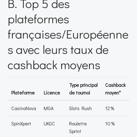
B. Top 5 des
plateformes
françaises/Européenne
s avec leurs taux de
cashback moyens
Type principal
Cashback
Plateforme
Licence
de tournoi
moyen*
CasinoNova
MGA
Slots Rush
12 %
SpinXpert
UKGC
Roulette
10 %
Sprint