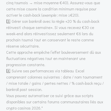
cinq tournois → mise moyenne €40). Assurez-vous que
cette mise couvre la condition minimum requise pour
activer le cash‑back (
exemple
: mise ≥€20).
3️⃣ Gérer son bankroll avec la règle «20 % du cash‑back
réinvesti chaque semaine». Si vous recevez €30 ce
week‑end alors réinvestissez seulement €6 lors du
prochain tournoi tout en conservant le reste comme
réserve sécuritaire.
Cette approche empêche l’effet bouleversement dû aux
fluctuations négatives tout en maintenant une
progression constante.
4️⃣ Suivre ses performances via tableau Excel
comprenant colonnes suivantes : date / nom tournament
/ mise totale / gains / pertes nettes / % cash‑back reçu /
bankroll post session.
Vous pouvez automatiser ce suivi grâce aux scripts
disponibles sur certains forums communautaires liés aux
crypto casinos 2026.*