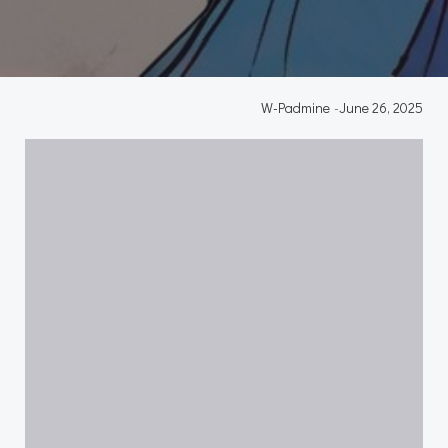
W-Padmine
-
June 26, 2025