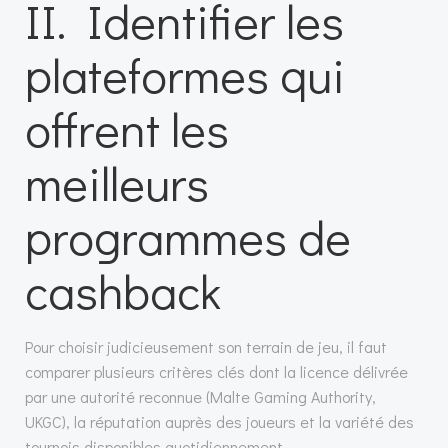
II. Identifier les
plateformes qui
offrent les
meilleurs
programmes de
cashback
Pour choisir judicieusement son terrain de jeu, il faut
comparer plusieurs critères clés dont la licence délivrée
par une autorité reconnue (Malte Gaming Authority,
UKGC), la réputation auprès des joueurs et la variété des
tournois disponibles quotidiennement.​