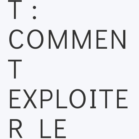
T :
COMMEN
T
EXPLOITE
R LE