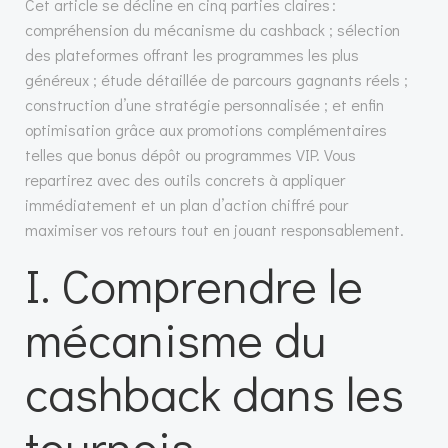
Cet article se décline en cinq parties claires :
compréhension du mécanisme du cashback ; sélection
des plateformes offrant les programmes les plus
généreux ; étude détaillée de parcours gagnants réels ;
construction d’une stratégie personnalisée ; et enfin
optimisation grâce aux promotions complémentaires
telles que bonus dépôt ou programmes VIP. Vous
repartirez avec des outils concrets à appliquer
immédiatement et un plan d’action chiffré pour
maximiser vos retours tout en jouant responsablement.
I. Comprendre le
mécanisme du
cashback dans les
tournois