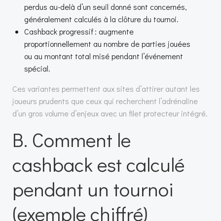
perdus au-delà d’un seuil donné sont concernés,
généralement calculés à la clôture du tournoi.
Cashback progressif : augmente
proportionnellement au nombre de parties jouées
ou au montant total misé pendant l’événement
spécial.
Ces variantes permettent aux sites d’attirer autant les
joueurs prudents que ceux qui recherchent l’adrénaline
d’un gros volume d’enjeux avec un filet protecteur intégré.
B. Comment le
cashback est calculé
pendant un tournoi
(exemple chiffré)