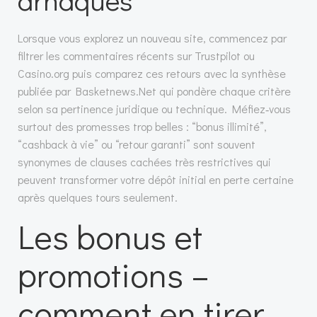
Lorsque vous explorez un nouveau site, commencez par
filtrer les commentaires récents sur Trustpilot ou
Casino.org puis comparez ces retours avec la synthèse
publiée par Basketnews.Net qui pondère chaque critère
selon sa pertinence juridique ou technique. Méfiez‑vous
surtout des promesses trop belles : “bonus illimité”,
“cashback à vie” ou “retour garanti” sont souvent
synonymes de clauses cachées très restrictives qui
peuvent transformer votre dépôt initial en perte certaine
après quelques tours seulement.
Les bonus et
promotions –
comment en tirer