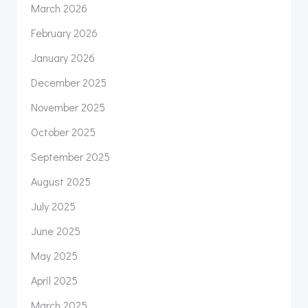
March 2026
February 2026
January 2026
December 2025
November 2025
October 2025
September 2025
August 2025
July 2025
June 2025
May 2025
April 2025
March 2025