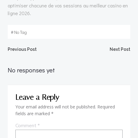
optimiser chacune de vos sessions au meilleur casino en
ligne 2026.​
#
No Tag
Post
Post
Previous Post
Next Post
navigation
navigation
No responses yet
Leave a Reply
Your email address will not be published.
Required
fields are marked
*
Comment
*