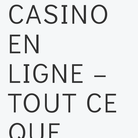
CASINO
EN
LIGNE –
TOUT CE
QUE