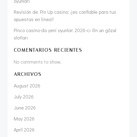
oyunları
Revisión de Pin Up casino: ¿es confiable para tus
apuestas en línea?
Pinco casino-da yeni oyunlar: 2026-cı ilin ən gözəl
slotları
COMENTARIOS RECIENTES
No comments to show.
ARCHIVOS
August 2026
July 2026
June 2026
May 2026
April 2026