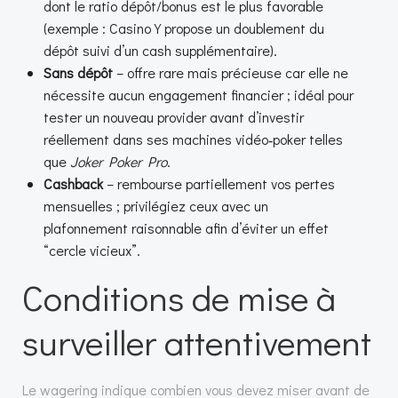
dont le ratio dépôt/bonus est le plus favorable
(exemple : Casino Y propose un doublement du
dépôt suivi d’un cash supplémentaire).
Sans dépôt
– offre rare mais précieuse car elle ne
nécessite aucun engagement financier ; idéal pour
tester un nouveau provider avant d’investir
réellement dans ses machines vidéo‑poker telles
que
Joker Poker Pro
.
Cashback
– rembourse partiellement vos pertes
mensuelles ; privilégiez ceux avec un
plafonnement raisonnable afin d’éviter un effet
“cercle vicieux”.
Conditions de mise à
surveiller attentivement
Le wagering indique combien vous devez miser avant de