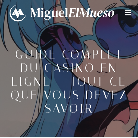
Skip
to
content
GUIDE COMPLET
DU CASINO EN
LIGNE – TOUT CE
QUE VOUS DEVEZ
SAVOIR