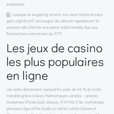
exigences.
3️⃣ Lorsque le wagering atteint son seuil maximal sans
gain significatif, envisagez de clôturer rapidement la
session afin d’éviter une perte additionnelle due aux
fluctuations normatives du RTP.
Les jeux de casino
les plus populaires
en ligne
Les slots détiennent aujourd’hui près de 65 % du trafic
mondial grâce à leurs thématiques variées – pirates
modernes (
Pirate Gold Deluxe
, RTP≈96,5 %), mythologie
grecque (
Age of the Gods
) ou séries cultes (
Game of