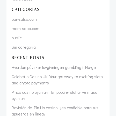
CATEGORÍAS
bar-salsa.com
mem-saab.com
public
Sin categoría
RECENT POSTS
Hvordan påvirker lovgivningen gambling i Norge
Goldbetio Casino UK: Your gateway to exciting slots
and crypto payments
Pinco casino oyunları: En popüler slotlar ve masa
oyunları
Revisión de Pin Up casino: ¿es confiable para tus
apuestas en línea?