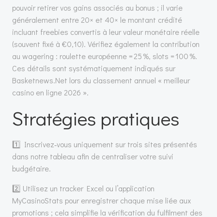
pouvoir retirer vos gains associés au bonus ; il varie
généralement entre 20× et 40× le montant crédité
incluant freebies convertis à leur valeur monétaire réelle
(souvent fixé à €0,10). Vérifiez également la contribution
au wagering : roulette européenne = 25 %, slots = 100 %.
Ces détails sont systématiquement indiqués sur
Basketnews.Net lors du classement annuel « meilleur
casino en ligne 2026 ».
Stratégies pratiques
1️⃣ Inscrivez‑vous uniquement sur trois sites présentés
dans notre tableau afin de centraliser votre suivi
budgétaire.
2️⃣ Utilisez un tracker Excel ou l’application
MyCasinoStats pour enregistrer chaque mise liée aux
promotions ; cela simplifie la vérification du fulfilment des