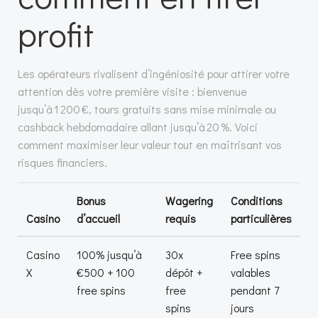
profit
Les opérateurs rivalisent d’ingéniosité pour attirer votre
attention dès votre première visite : bienvenue
jusqu’à 1 200 €, tours gratuits sans mise minimale ou
cashback hebdomadaire allant jusqu’à 20 %. Voici
comment maximiser leur valeur tout en maîtrisant vos
risques financiers.
Bonus
Wagering
Conditions
Casino
d’accueil
requis
particulières
Casino
100% jusqu’à
30x
Free spins
X
€500 + 100
dépôt +
valables
free spins
free
pendant 7
spins
jours