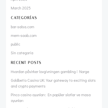
March 2025
CATEGORÍAS
bar-salsa.com
mem-saab.com
public
Sin categoría
RECENT POSTS
Hvordan påvirker lovgivningen gambling i Norge
Goldbetio Casino UK: Your gateway to exciting slots
and crypto payments
Pinco casino oyunları: En popüler slotlar ve masa
oyunları