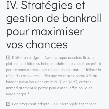
IV. Stratégies et
gestion de bankroll
pour maximiser
vos chances
1️⃣ Définir un budget – Avant chaque session, fixez un
plafond quotidien ou hebdomadaire que vous êtes prêt à
perdre sans affecter vos dépenses courantes. Utilisez la
règle du « stop‑loss » : dès que vous avez perdu X % du
budget prévu (souvent entre 20 % et 30 %), arrêtez
immédiatement la partie pour éviter l’effet boule de
neige négatif.
2️⃣ Pari progressif adapté – La Martingale fonctionne