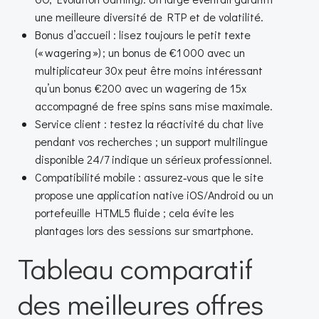
une meilleure diversité de RTP et de volatilité.
Bonus d’accueil : lisez toujours le petit texte
(« wagering ») ; un bonus de €1 000 avec un
multiplicateur 30x peut être moins intéressant
qu’un bonus €200 avec un wagering de 15x
accompagné de free spins sans mise maximale.
Service client : testez la réactivité du chat live
pendant vos recherches ; un support multilingue
disponible 24/7 indique un sérieux professionnel.
Compatibilité mobile : assurez‑vous que le site
propose une application native iOS/Android ou un
portefeuille HTML5 fluide ; cela évite les
plantages lors des sessions sur smartphone.
Tableau comparatif
des meilleures offres