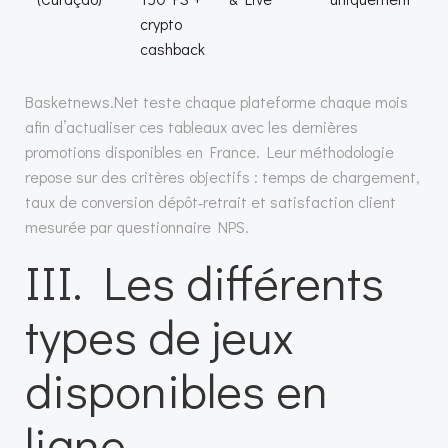
crypto
cashback
Basketnews.Net teste chaque plateforme chaque mois
afin d’actualiser ces tableaux avec les dernières
promotions disponibles en France. Leur méthodologie
repose sur des critères objectifs : temps de chargement,
taux de conversion dépôt‑retrait et satisfaction client
mesurée par questionnaire NPS.
III. Les différents
types de jeux
disponibles en
ligne