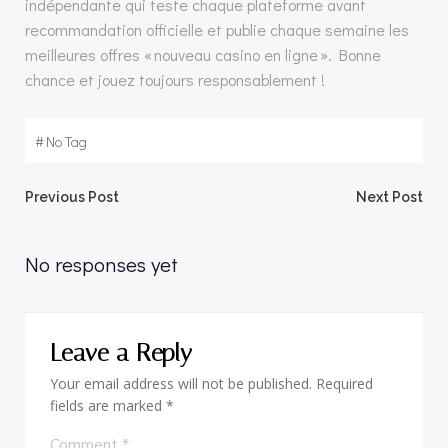
indépendante qui teste chaque plateforme avant
recommandation officielle et publie chaque semaine les
meilleures offres « nouveau casino en ligne ». Bonne
chance et jouez toujours responsablement !
#
No Tag
Post
Post
Previous Post
Next Post
navigation
navigation
No responses yet
Leave a Reply
Your email address will not be published.
Required
fields are marked
*
Comment
*