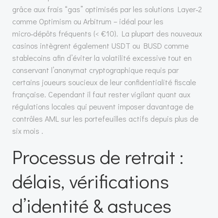
grâce aux frais “gas” optimisés par les solutions Layer‑2
comme Optimism ou Arbitrum – idéal pour les
micro‑dépôts fréquents (< €10). La plupart des nouveaux
casinos intègrent également USDT ou BUSD comme
stablecoins afin d’éviter la volatilité excessive tout en
conservant l’anonymat cryptographique requis par
certains joueurs soucieux de leur confidentialité fiscale
française. Cependant il faut rester vigilant quant aux
régulations locales qui peuvent imposer davantage de
contrôles AML sur les portefeuilles actifs depuis plus de
six mois .
Processus de retrait :
délais, vérifications
d’identité & astuces