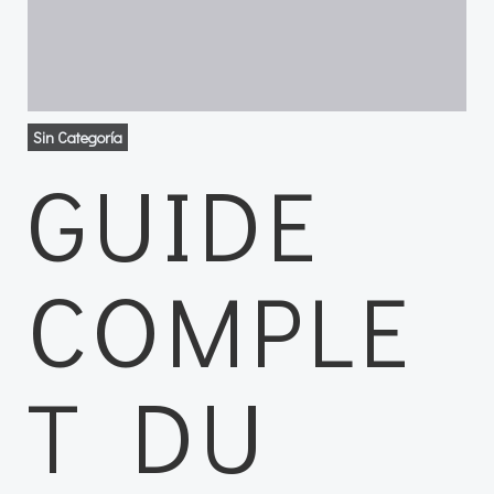
Sin Categoría
GUIDE
COMPLE
T DU