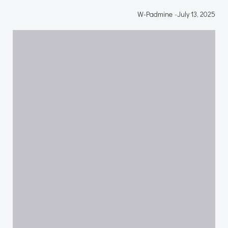
W-Padmine
-
July 13, 2025