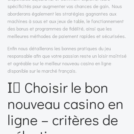
spécificités pour augmenter vos chances de gain. Nous
aborderons également les stratégies gagnantes aux
machines à sous et aux jeux de table, le fonctionnement
des bonus et programmes de fidélité, ainsi que les
meilleures méthodes de paiement rapides et sécurisées.
Enfin nous détaillerons les bonnes pratiques du jeu
responsable afin que votre passion reste un loisir maîtrisé
et agréable sur le meilleur nouveau casino en ligne
disponible sur le marché français.
I️⃣ Choisir le bon
nouveau casino en
ligne – critères de