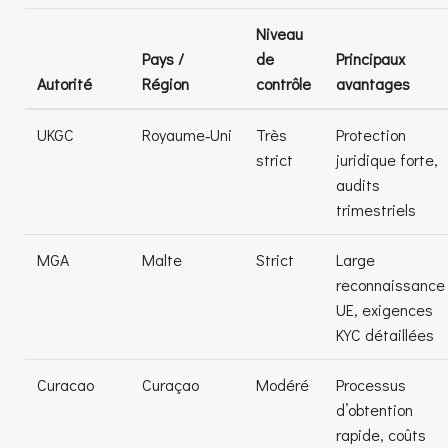
Niveau
Pays /
de
Principaux
Autorité
Région
contrôle
avantages
UKGC
Royaume‑Uni
Très
Protection
strict
juridique forte,
audits
trimestriels
MGA
Malte
Strict
Large
reconnaissance
UE, exigences
KYC détaillées
Curacao
Curaçao
Modéré
Processus
d’obtention
rapide, coûts