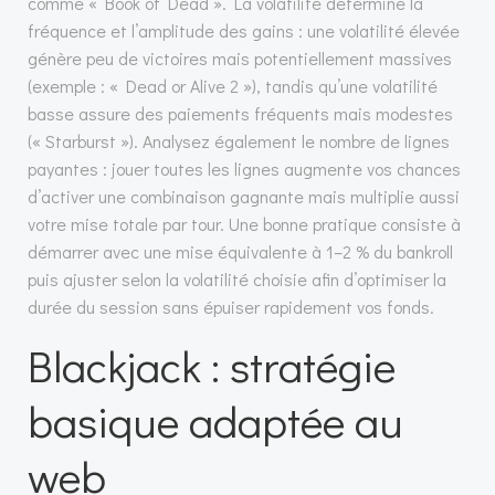
comme « Book of Dead ». La volatilité détermine la
fréquence et l’amplitude des gains : une volatilité élevée
génère peu de victoires mais potentiellement massives
(exemple : « Dead or Alive 2 »), tandis qu’une volatilité
basse assure des paiements fréquents mais modestes
(« Starburst »). Analysez également le nombre de lignes
payantes : jouer toutes les lignes augmente vos chances
d’activer une combinaison gagnante mais multiplie aussi
votre mise totale par tour. Une bonne pratique consiste à
démarrer avec une mise équivalente à 1–2 % du bankroll
puis ajuster selon la volatilité choisie afin d’optimiser la
durée du session sans épuiser rapidement vos fonds.
Blackjack : stratégie
basique adaptée au
web