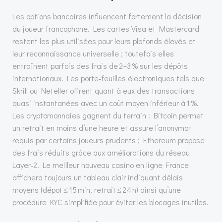
Les options bancaires influencent fortement la décision
du joueur francophone. Les cartes Visa et Mastercard
restent les plus utilisées pour leurs plafonds élevés et
leur reconnaissance universelle ; toutefois elles
entraînent parfois des frais de 2–3 % sur les dépôts
internationaux. Les porte‑feuilles électroniques tels que
Skrill ou Neteller offrent quant à eux des transactions
quasi instantanées avec un coût moyen inférieur à 1 %.
Les cryptomonnaies gagnent du terrain : Bitcoin permet
un retrait en moins d’une heure et assure l’anonymat
requis par certains joueurs prudents ; Ethereum propose
des frais réduits grâce aux améliorations du réseau
Layer‑2. Le meilleur nouveau casino en ligne France
affichera toujours un tableau clair indiquant délais
moyens (dépot ≤ 15 min, retrait ≤ 24 h) ainsi qu’une
procédure KYC simplifiée pour éviter les blocages inutiles.