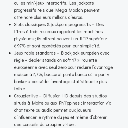
ou les mini‑jeux interactifs. Les jackpots
progressifs tels que Mega Moolah peuvent
atteindre plusieurs millions d’euros.
Slots classiques & jackpots progressifs – Des
titres à trois rouleaux rappelant les machines
physiques ; ils offrent souvent un RTP supérieur
à 97 % et sont appréciés pour leur simplicité.
Jeux table standards – Blackjack européen avec
règle « dealer stands on soft 17 », roulette
européenne avec seul zéro pour réduire l’avantage
maison à 2,7 %, baccarat punto banco où le pari «
banker » possède l’avantage statistique le plus
faible.
Croupier live – Diffusion HD depuis des studios
situés à Malte ou aux Philippines ; interaction via
chat texte ou audio permet aux joueurs
d’influencer le rythme du jeu et même d’obtenir
des conseils du croupier virtuel.