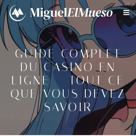
Skip
to
content
GUIDE COMPLET
DU CASINO EN
LIGNE – TOUT CE
QUE VOUS DEVEZ
SAVOIR