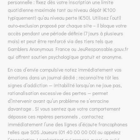
personnelle : fixez dès votre inscription une limite
quotidienne maximale tant au niveau dépôt (€100
typiquement) qu’au niveau perte (€50). Utilisez l’outil
auto‑exclusion proposé par chaque site – il bloque votre
accès pendant une période définie (7 jours à plusieurs
mois) et peut être renforcé via des tiers tels que
Gamblers Anonymous France ou JeuResponsable.gouv.fr
qui offrent soutien psychologique gratuit et anonyme.
En cas d’envie compulsive notez immédiatement vos
émotions dans un journal dédié ; reconnaître tôt les
signes d’addiction — irritabilité lorsqu’on ne joue pas,
rationalisation excessive des pertes — permet
d’intervenir avant qu’un problème ne s’enracine
davantage . Si vous sentez que votre comportement
dépasse ces repères personnels , contactez
immédiatement l’une des lignes d’écoute francophones
telles que SOS Joueurs (01 40 00 00 00) ou appelez
l’association Leankontact qui propose aussi un suivi