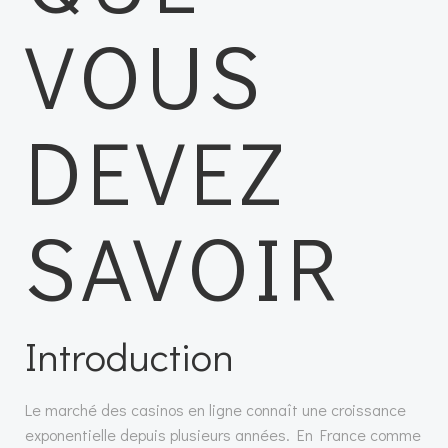
VOUS
DEVEZ
SAVOIR
Introduction
Le marché des casinos en ligne connaît une croissance
exponentielle depuis plusieurs années. En France comme