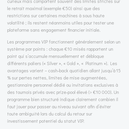
curieux mais comportent souvent des limites strictes sur
le retrait maximal (exemple €50) ainsi que des
restrictions sur certaines machines à sous haute
volatilité ; ils restent néanmoins utiles pour tester une
plateforme sans engagement financier initiale.
Les programmes VIP fonctionnent généralement selon un
système par points : chaque €10 misés rapportent un
point qui s’accumule mensuellement et débloque
différents paliers (« Silver », « Gold », « Platinum »). Les
avantages varient – cash‑back quotidien allant jusqu’à 15
% sur pertes nettes, limites de mise augmentées,
gestionnaire personnel dédié ou invitations exclusives à
des tournois privés avec prize‑pool élevé (> €10 000). Un
programme bien structuré indique clairement combien il
faut jouer pour passer au niveau suivant afin d’éviter
toute ambiguïté lors du calcul du retour sur
investissement potentiel du statut VIP.