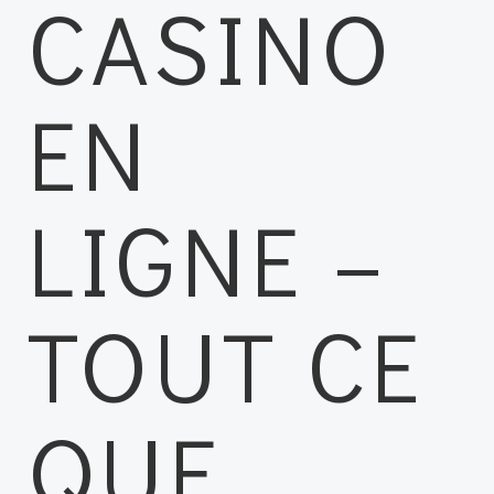
CASINO
EN
LIGNE –
TOUT CE
QUE