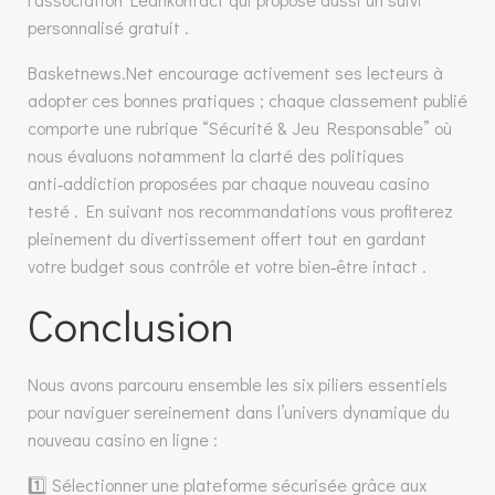
personnalisé gratuit .
Basketnews.Net encourage activement ses lecteurs à
adopter ces bonnes pratiques ; chaque classement publié
comporte une rubrique “Sécurité & Jeu Responsable” où
nous évaluons notamment la clarté des politiques
anti‑addiction proposées par chaque nouveau casino
testé . En suivant nos recommandations vous profiterez
pleinement du divertissement offert tout en gardant
votre budget sous contrôle et votre bien‑être intact .
Conclusion
Nous avons parcouru ensemble les six piliers essentiels
pour naviguer sereinement dans l’univers dynamique du
nouveau casino en ligne :
1️⃣ Sélectionner une plateforme sécurisée grâce aux