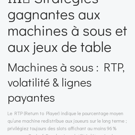
gagnantes aux
machines à sous et
aux jeux de table
Machines à sous : RTP,
volatilité & lignes
payantes
Le RTP (Return to Player) indique le pourcentage moyen
qu’une machine redistribue aux joueurs sur le long terme ;
privilégiez toujours des slots affichant au moins 96 %