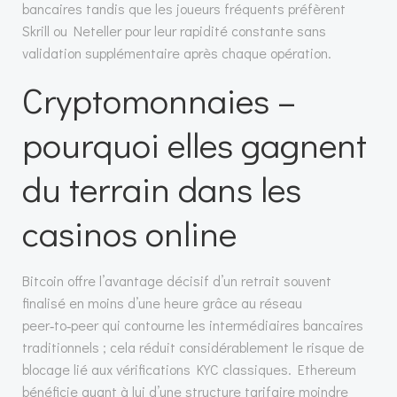
bancaires tandis que les joueurs fréquents préfèrent
Skrill ou Neteller pour leur rapidité constante sans
validation supplémentaire après chaque opération.
Cryptomonnaies –
pourquoi elles gagnent
du terrain dans les
casinos online
Bitcoin offre l’avantage décisif d’un retrait souvent
finalisé en moins d’une heure grâce au réseau
peer‑to‑peer qui contourne les intermédiaires bancaires
traditionnels ; cela réduit considérablement le risque de
blocage lié aux vérifications KYC classiques. Ethereum
bénéficie quant à lui d’une structure tarifaire moindre