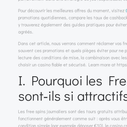
Pour découvrir les meilleures offres du moment, visitez
promotions quotidiennes, compare les taux de cashback
y trouverez également des guides pratiques pour éviter
agréés.
Dans cet article, nous verrons comment réclamer vos f
souvent ces promotions et quels pièges éviter pour ne pa
lecture des conditions de mise, la combinaison avec l
choisir un casino fiable et sécurisé. Learn more at htt
I. Pourquoi les Fr
sont‑ils si attracti
Les free spins journaliers sont des tours gratuits attri
fonctionnent généralement comme suit : après vous être
condition simple (par exemple déposer €10), le casino 