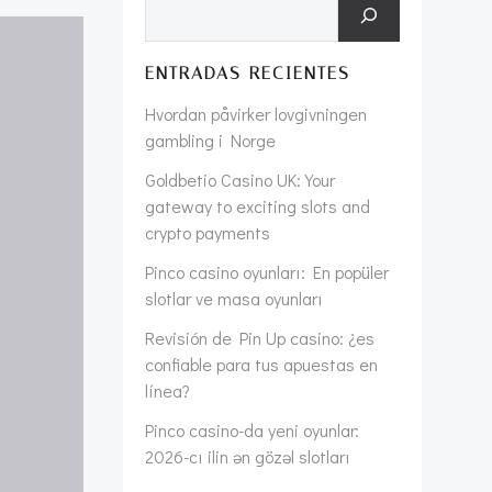
Search
ENTRADAS RECIENTES
Hvordan påvirker lovgivningen
gambling i Norge
Goldbetio Casino UK: Your
gateway to exciting slots and
crypto payments
Pinco casino oyunları: En popüler
slotlar ve masa oyunları
Revisión de Pin Up casino: ¿es
confiable para tus apuestas en
línea?
Pinco casino-da yeni oyunlar:
2026-cı ilin ən gözəl slotları