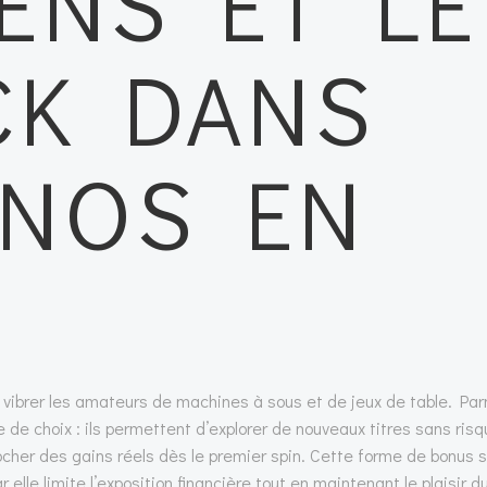
ENS ET LE
CK DANS
INOS EN
nt vibrer les amateurs de machines à sous et de jeux de table. Parm
e de choix : ils permettent d’explorer de nouveaux titres sans risq
rocher des gains réels dès le premier spin. Cette forme de bonus s’
lle limite l’exposition financière tout en maintenant le plaisir du