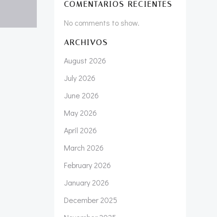
COMENTARIOS RECIENTES
No comments to show.
ARCHIVOS
August 2026
July 2026
June 2026
May 2026
April 2026
March 2026
February 2026
January 2026
December 2025