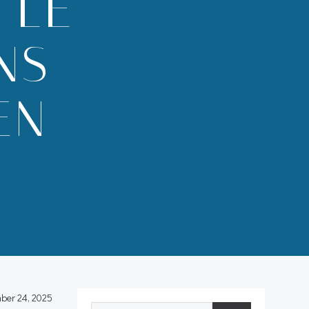
 LE
NS
EN
ber 24, 2025