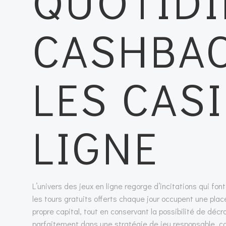
QUOTIDI
CASHBA
LES CAS
LIGNE
L’univers des jeux en ligne regorge d’incitations qui fo
les tours gratuits offerts chaque jour occupent une plac
propre capital, tout en conservant la possibilité de déc
parfaitement dans une stratégie de jeu responsable, car e