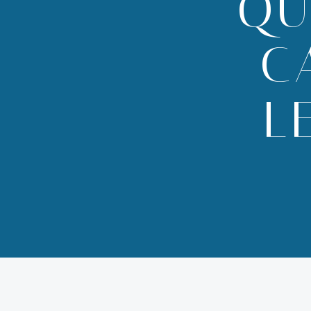
QU
C
L