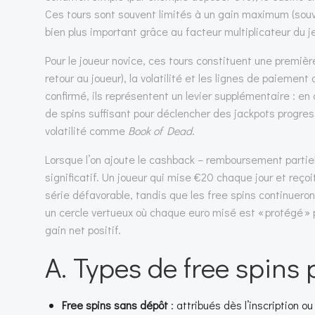
Ces tours sont souvent limités à un gain maximum (souve
bien plus important grâce au facteur multiplicateur du je
Pour le joueur novice, ces tours constituent une premièr
retour au joueur), la volatilité et les lignes de paiemen
confirmé, ils représentent un levier supplémentaire : en
de spins suffisant pour déclencher des jackpots progres
volatilité comme
Book of Dead
.
Lorsque l’on ajoute le cashback – remboursement partiel 
significatif. Un joueur qui mise €20 chaque jour et reç
série défavorable, tandis que les free spins continuero
un cercle vertueux où chaque euro misé est « protégé »
gain net positif.
A. Types de free spins
Free spins sans dépôt
: attribués dès l’inscription o