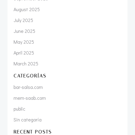
August 2025
July 2025
June 2025
May 2025
April 2025
March 2025
CATEGORÍAS
bar-salsa.com
mem-saab.com
public
Sin categoría
RECENT POSTS