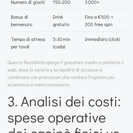
Numero di giochi
150‑200
3 000+
Bonus di
Drink
Fino a €500 +
benvenuto
gratuito
200 free spin
Tempo di attesa
5‑30 min
Immediato (click)
per tavoli
(coda)
Questa flessibilità spinge il giocatore medio a preferire il
web, dove la varietà e la rapidità di accesso si
combinano con promozioni che rendono l’ingresso più
economico e meno stressante.
3. Analisi dei costi:
spese operative
dei casinò fisici vs.