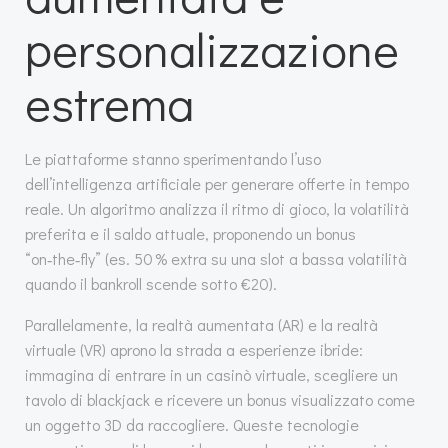
personalizzazione
estrema
Le piattaforme stanno sperimentando l’uso
dell’intelligenza artificiale per generare offerte in tempo
reale. Un algoritmo analizza il ritmo di gioco, la volatilità
preferita e il saldo attuale, proponendo un bonus
“on‑the‑fly” (es. 50 % extra su una slot a bassa volatilità
quando il bankroll scende sotto €20).
Parallelamente, la realtà aumentata (AR) e la realtà
virtuale (VR) aprono la strada a esperienze ibride:
immagina di entrare in un casinò virtuale, scegliere un
tavolo di blackjack e ricevere un bonus visualizzato come
un oggetto 3D da raccogliere. Queste tecnologie