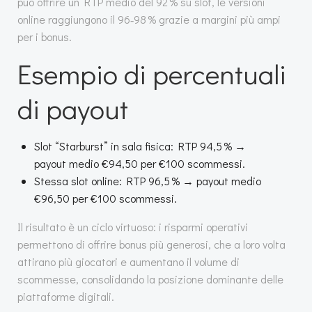
può offrire un RTP medio del 92 % su slot, le versioni
online raggiungono il 96‑98 % grazie a margini più ampi
per i bonus.
Esempio di percentuali
di payout
Slot “Starburst” in sala fisica: RTP 94,5 % →
payout medio €94,50 per €100 scommessi.
Stessa slot online: RTP 96,5 % → payout medio
€96,50 per €100 scommessi.
Il risultato è un ciclo virtuoso: i risparmi operativi
permettono di offrire bonus più generosi, che a loro volta
attirano più giocatori e aumentano il volume di
scommesse, consolidando la posizione dominante delle
piattaforme digitali.