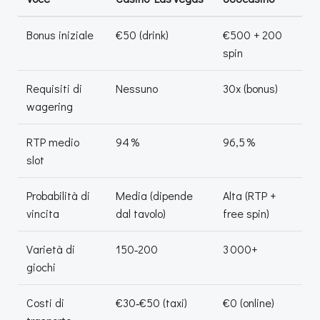
Bonus iniziale
€50 (drink)
€500 + 200
spin
Requisiti di
Nessuno
30x (bonus)
wagering
RTP medio
94 %
96,5 %
slot
Probabilità di
Media (dipende
Alta (RTP +
vincita
dal tavolo)
free spin)
Varietà di
150‑200
3 000+
giochi
Costi di
€30‑€50 (taxi)
€0 (online)