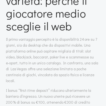
varietà: perché il
giocatore medio
sceglie il web
Il primo vantaggio percepito è la disponibilità 24 ore su 7
giorni, sia da desktop che da dispositivi mobile. Una
piattaforma online può ospitare migliaia di titoli: slot
video, blackjack, baccarat, poker live e scommesse su
e‑sport, tutto in un unico catalogo. In confronto, una sala
di Las Vegas offre una selezione limitata a poche
centinaia di giochi, vincolata da spazio fisico e licenze
locali.
I bonus “first‑time deposit” riducono ulteriormente la
barriera d’ingresso. Un nuovo utente può ricevere un
200 % di bonus su €100, ottenendo €300 di credito