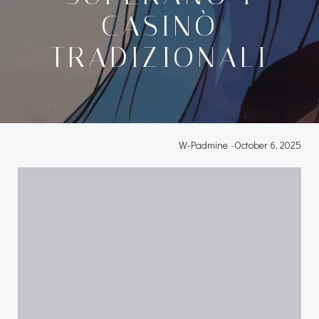
CASINÒ
TRADIZIONALI
W-Padmine
-
October 6, 2025