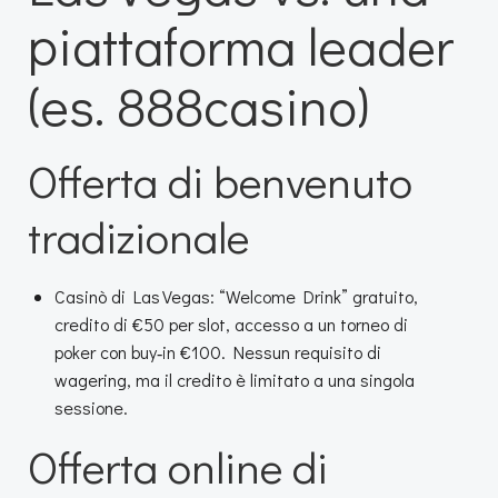
piattaforma leader
(es. 888casino)
Offerta di benvenuto
tradizionale
Casinò di Las Vegas: “Welcome Drink” gratuito,
credito di €50 per slot, accesso a un torneo di
poker con buy‑in €100. Nessun requisito di
wagering, ma il credito è limitato a una singola
sessione.
Offerta online di