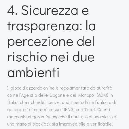
4. Sicurezza e
trasparenza: la
percezione del
rischio nei due
ambienti
Il gioco d’azzardo online è regolamentato da autorità
come l’Agenzia delle Dogane e dei Monopoli (ADM) in
Italia, che richiede licenze, audit periodici e l’utilizzo di
generatori di numeri casuali (RNG) certificati. Questi
meccanismi garantiscono che il risultato di una slot o di
una mano di blackjack sia imprevedibile e verificabile.