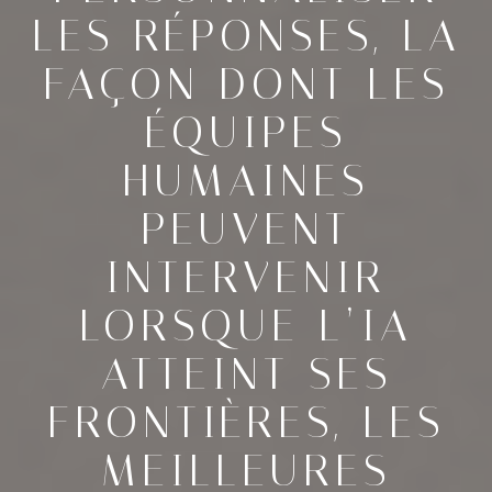
LES RÉPONSES, LA
FAÇON DONT LES
ÉQUIPES
HUMAINES
PEUVENT
INTERVENIR
LORSQUE L’IA
ATTEINT SES
FRONTIÈRES, LES
MEILLEURES