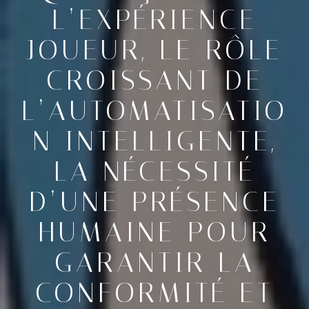
L’EXPÉRIENCE
JOUEUR, LE RÔLE
CROISSANT DE
L’AUTOMATISATIO
N INTELLIGENTE,
LA NÉCESSITÉ
D’UNE PRÉSENCE
HUMAINE POUR
GARANTIR LA
CONFORMITÉ ET