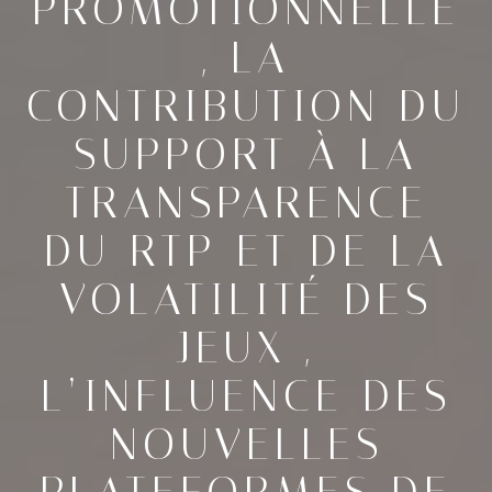
PROMOTIONNELLE
, LA
CONTRIBUTION DU
SUPPORT À LA
TRANSPARENCE
DU RTP ET DE LA
VOLATILITÉ DES
JEUX ,
L’INFLUENCE DES
NOUVELLES