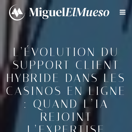
Skip
to
content
L’ÉVOLUTION DU
SUPPORT CLIENT
HYBRIDE DANS LES
CASINOS EN LIGNE
: QUAND L’IA
REJOINT
L’EXPERTISE