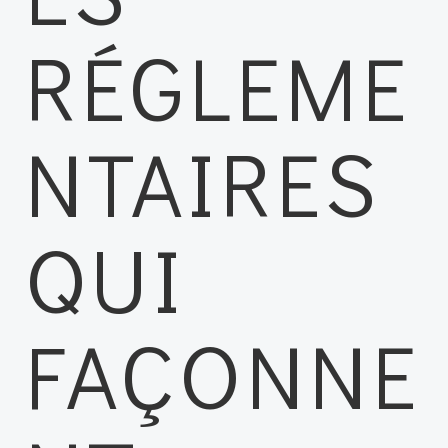
RÉGLEME
NTAIRES
QUI
FAÇONNE