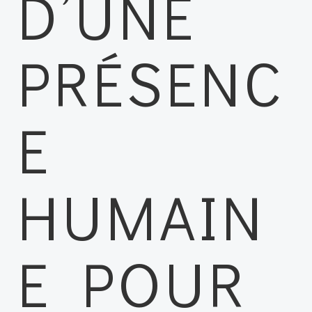
D’UNE
PRÉSENC
E
HUMAIN
E POUR