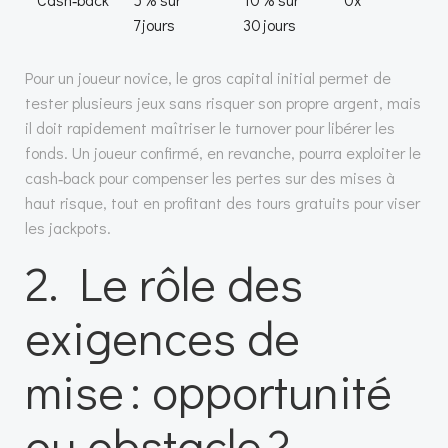
7 jours
30 jours
Pour un joueur novice, le gros capital initial permet de
tester plusieurs jeux sans risquer son propre argent, mais
il doit rapidement maîtriser le turnover pour libérer les
fonds. Un joueur confirmé, en revanche, pourra exploiter le
cash‑back pour compenser les pertes sur des mises à
haut risque, tout en profitant des tours gratuits pour viser
les jackpots.
2. Le rôle des
exigences de
mise : opportunité
ou obstacle ?