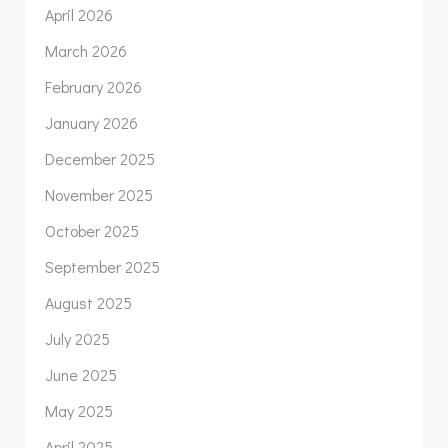
April 2026
March 2026
February 2026
January 2026
December 2025
November 2025
October 2025
September 2025
August 2025
July 2025
June 2025
May 2025
April 2025