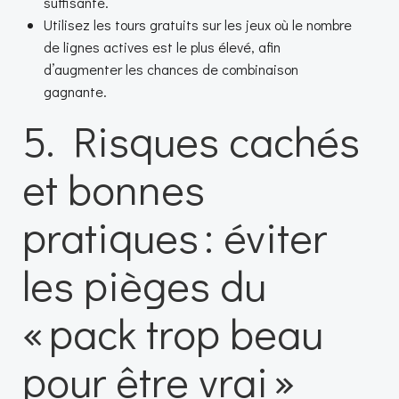
suffisante.
Utilisez les tours gratuits sur les jeux où le nombre
de lignes actives est le plus élevé, afin
d’augmenter les chances de combinaison
gagnante.
5. Risques cachés
et bonnes
pratiques : éviter
les pièges du
« pack trop beau
pour être vrai »