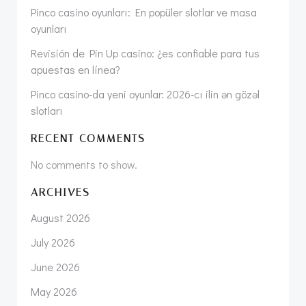
Pinco casino oyunları: En popüler slotlar ve masa
oyunları
Revisión de Pin Up casino: ¿es confiable para tus
apuestas en línea?
Pinco casino-da yeni oyunlar: 2026-cı ilin ən gözəl
slotları
RECENT COMMENTS
No comments to show.
ARCHIVES
August 2026
July 2026
June 2026
May 2026