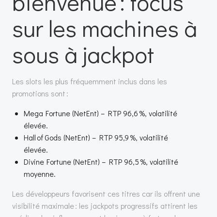
bienvenue : focus
sur les machines à
sous à jackpot
Les slots les plus fréquemment inclus dans les
promotions sont :
Mega Fortune (NetEnt) – RTP 96,6 %, volatilité
élevée.
Hall of Gods (NetEnt) – RTP 95,9 %, volatilité
élevée.
Divine Fortune (NetEnt) – RTP 96,5 %, volatilité
moyenne.
Les développeurs favorisent ces titres car ils offrent une
visibilité maximale : les jackpots progressifs attirent les