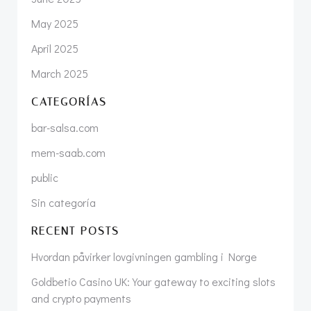
May 2025
April 2025
March 2025
CATEGORÍAS
bar-salsa.com
mem-saab.com
public
Sin categoría
RECENT POSTS
Hvordan påvirker lovgivningen gambling i Norge
Goldbetio Casino UK: Your gateway to exciting slots
and crypto payments