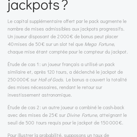
jackpots ?
Le capital supplémentaire offert par le pack augmente le
nombre de mises admissibles aux jackpots progressifs.
Un joueur disposant de 2 000 € de bonus peut placer
40 mises de 50 € sur un slot tel que
Mega Fortune
,
chaque mise étant comptée pour le compteur du jackpot.
Étude de cas 1 : un joueur français a utilisé un pack
similaire et, après 120 tours, a déclenché le jackpot de
250 000 € sur
Hall of Gods
. Le bonus a couvert la totalité
des mises nécessaires, rendant le retour sur
investissement astronomique.
Étude de cas 2 : un autre joueur a combiné le cash‑back
avec des mises de 25 € sur
Divine Fortune
, atteignant le
seuil de 500 tours requis pour le jackpot de 150 000 €.
Pour illustrer la probabilité, supposons un taux de