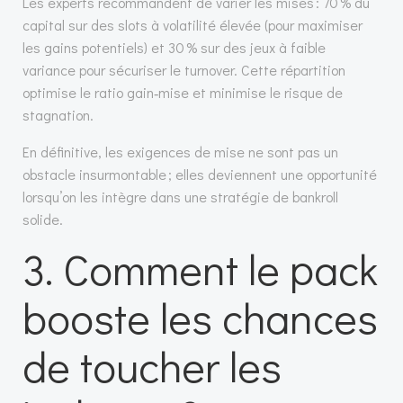
Les experts recommandent de varier les mises : 70 % du
capital sur des slots à volatilité élevée (pour maximiser
les gains potentiels) et 30 % sur des jeux à faible
variance pour sécuriser le turnover. Cette répartition
optimise le ratio gain‑mise et minimise le risque de
stagnation.
En définitive, les exigences de mise ne sont pas un
obstacle insurmontable ; elles deviennent une opportunité
lorsqu’on les intègre dans une stratégie de bankroll
solide.
3. Comment le pack
booste les chances
de toucher les