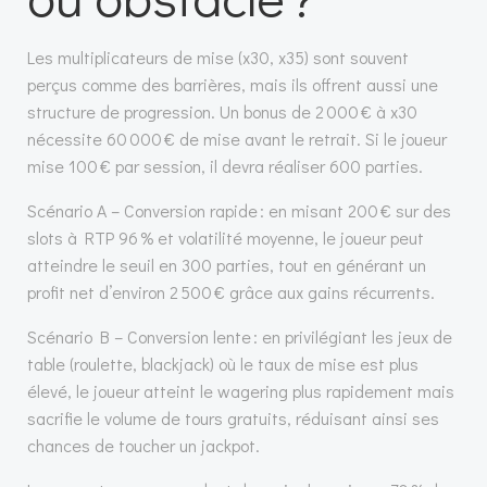
Les multiplicateurs de mise (x30, x35) sont souvent
perçus comme des barrières, mais ils offrent aussi une
structure de progression. Un bonus de 2 000 € à x30
nécessite 60 000 € de mise avant le retrait. Si le joueur
mise 100 € par session, il devra réaliser 600 parties.
Scénario A – Conversion rapide : en misant 200 € sur des
slots à RTP 96 % et volatilité moyenne, le joueur peut
atteindre le seuil en 300 parties, tout en générant un
profit net d’environ 2 500 € grâce aux gains récurrents.
Scénario B – Conversion lente : en privilégiant les jeux de
table (roulette, blackjack) où le taux de mise est plus
élevé, le joueur atteint le wagering plus rapidement mais
sacrifie le volume de tours gratuits, réduisant ainsi ses
chances de toucher un jackpot.