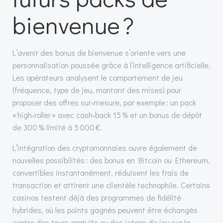
bienvenue ?
L’avenir des bonus de bienvenue s’oriente vers une
personnalisation poussée grâce à l’intelligence artificielle.
Les opérateurs analysent le comportement de jeu
(fréquence, type de jeu, montant des mises) pour
proposer des offres sur‑mesure, par exemple : un pack
« high‑roller » avec cash‑back 15 % et un bonus de dépôt
de 300 % limité à 5 000 €.
L’intégration des cryptomonnaies ouvre également de
nouvelles possibilités : des bonus en Bitcoin ou Ethereum,
convertibles instantanément, réduisent les frais de
transaction et attirent une clientèle technophile. Certains
casinos testent déjà des programmes de fidélité
hybrides, où les points gagnés peuvent être échangés
contre des tours gratuits ou des jetons de jeu sur la