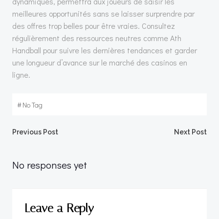
dynamiques, permettra aux joueurs de saisir les
meilleures opportunités sans se laisser surprendre par
des offres trop belles pour être vraies. Consultez
régulièrement des ressources neutres comme Ath
Handball pour suivre les dernières tendances et garder
une longueur d’avance sur le marché des casinos en
ligne.
#
No Tag
Post
Post
Previous Post
Next Post
navigation
navigation
No responses yet
Leave a Reply