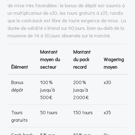
de mise très favorables : le bonus de dépôt est soumis à
un multiplicateur de x30, les tours gratuits à x35, tandis
que le cash‑back est libre de toute exigence de mise. La
durée de validité s’étend sur 60 jours, bien au‑delà de la
moyenne de 14 à 30 jours observée sur le marché.
Montant
Montant
moyen du
du pack
Wagering
Élément
secteur
record
moyen
Bonus
100 %
200 %
x30
dépôt
jusqu’à
jusqu’à
500 €
2 000 €
Tours
50 tours
150 tours
x35
gratuits
Cash‑back
5 % sur
10 % sur
0x