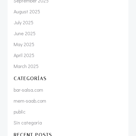
September 2025
August 2025
July 2025
June 2025
May 2025
April 2025
March 2025
CATEGORÍAS
bar-salsa.com
mem-saab.com
public
Sin categoría
RECENT POSTS