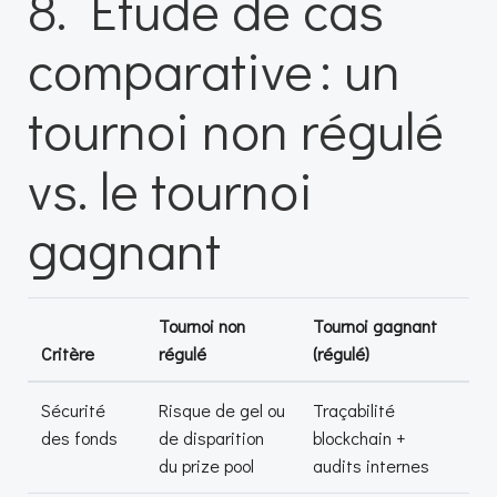
8. Étude de cas
comparative : un
tournoi non régulé
vs. le tournoi
gagnant
Tournoi non
Tournoi gagnant
Critère
régulé
(régulé)
Sécurité
Risque de gel ou
Traçabilité
des fonds
de disparition
blockchain +
du prize pool
audits internes