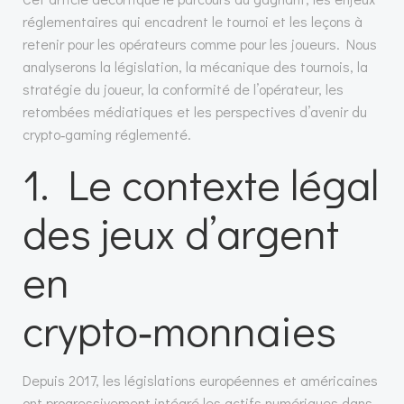
réglementaires qui encadrent le tournoi et les leçons à
retenir pour les opérateurs comme pour les joueurs. Nous
analyserons la législation, la mécanique des tournois, la
stratégie du joueur, la conformité de l’opérateur, les
retombées médiatiques et les perspectives d’avenir du
crypto‑gaming réglementé.
1. Le contexte légal
des jeux d’argent
en
crypto‑monnaies
Depuis 2017, les législations européennes et américaines
ont progressivement intégré les actifs numériques dans