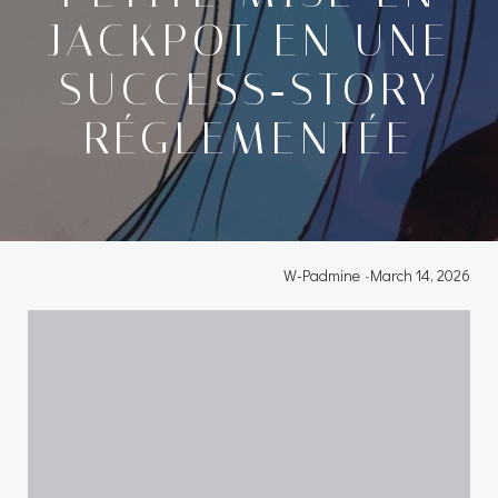
JACKPOT EN UNE
SUCCESS‑STORY
RÉGLEMENTÉE
W-Padmine
-
March 14, 2026