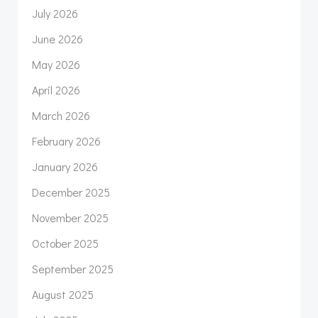
July 2026
June 2026
May 2026
April 2026
March 2026
February 2026
January 2026
December 2025
November 2025
October 2025
September 2025
August 2025