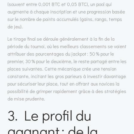
(souvent entre 0,001 BTC et 0,05 BTC), un pool qui
augmente à chaque inscription et une progression basée
sur le nombre de points accumulés (gains, rangs, temps
de jeu).
Le tirage final se déroule généralement à la fin de la
période du tournoi, où les meilleurs classements se voient
attribuer des pourcentages du jackpot : 50 % pour le
premier, 30 % pour le deuxième, le reste partagé entre les
places suivantes. Cette mécanique crée une tension
constante, incitant les gros parieurs à investir davantage
pour sécuriser leur place, tout en offrant aux novices la
possibilité de grimper rapidement grâce à des stratégies
de mise prudente.
3. Le profil du
gagnant : de la