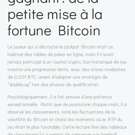
petite mise à la
fortune Bitcoin
Le joueur qui a décroché le jackpot Bitcoin était un
habitué des tables de poker en ligne, mais il n’avait
jamais participé à un tournoi crypto. Son historique de jeu
montre une progression lente, avec des mises modestes
de 0,001 BTC, avant d’adopter une stratégie de
“double‑up” lors des phases de qualification.
Psychologiquement, il a fait preuve d’une patience
exceptionnelle. Plutôt que de poursuivre chaque main, il a
observé les classements, noté les fluctuations de la
volatilité du Bitcoin et choisi les moments où le RTP du
jeu était le plus favorable. Cette lecture fine des tableaux
de classement lui a permis de conserver son bankroll