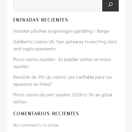
Search
ENTRADAS RECIENTES
Hvordan påvirker lovgivningen gambling i Norge
Goldbetio Casino UK: Your gateway to exciting slots
and crypto payments
Pinco casino oyunları: En popüler slotlar ve masa
oyunları
Revisión de Pin Up casino: ¿es confiable para tus
apuestas en línea?
Pinco casino-da yeni oyunlar: 2026-cı ilin ən gözəl
slotları
COMENTARIOS RECIENTES
No comments to show.