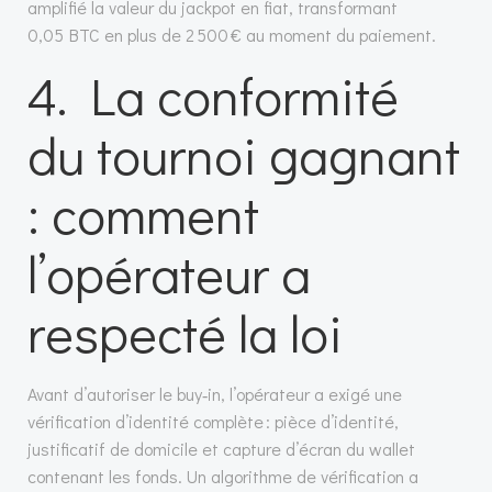
amplifié la valeur du jackpot en fiat, transformant
0,05 BTC en plus de 2 500 € au moment du paiement.
4. La conformité
du tournoi gagnant
: comment
l’opérateur a
respecté la loi
Avant d’autoriser le buy‑in, l’opérateur a exigé une
vérification d’identité complète : pièce d’identité,
justificatif de domicile et capture d’écran du wallet
contenant les fonds. Un algorithme de vérification a