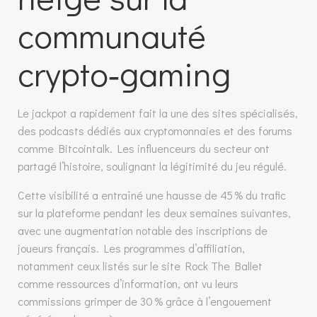
communauté
crypto‑gaming
Le jackpot a rapidement fait la une des sites spécialisés,
des podcasts dédiés aux cryptomonnaies et des forums
comme Bitcointalk. Les influenceurs du secteur ont
partagé l’histoire, soulignant la légitimité du jeu régulé.
Cette visibilité a entraîné une hausse de 45 % du trafic
sur la plateforme pendant les deux semaines suivantes,
avec une augmentation notable des inscriptions de
joueurs français. Les programmes d’affiliation,
notamment ceux listés sur le site Rock The Ballet
comme ressources d’information, ont vu leurs
commissions grimper de 30 % grâce à l’engouement