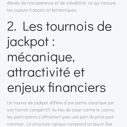
élevés de transparence et de solvabilité, ce qui rassure
les joueurs français et britanniques.
2. Les tournois de
jackpot :
mécanique,
attractivité et
enjeux financiers
Un tournoi de jackpot diffère d’une partie classique par
son format compétitif. Au lieu de jouer contre le casino,
les participants s’affrontent pour une part du prize pool
commun. La structure typique comprend un buy‑in fixe