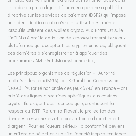
le cadre du jeu en ligne. L’Union européenne a publié la
directive sur les services de paiement (DSP2) qui impose
une identification renforcée des utilisateurs, même
lorsqu’ils utilisent des wallets crypto. Aux États‑Unis, le
FinCEN a élargi la définition de « money transmitter » aux
plateformes qui acceptent les cryptomonnaies, obligeant
ces dernières à s’enregistrer et à appliquer des
programmes AML (Anti‑Money‑Laundering).
Les principaux organismes de régulation – l’Autorité
maltaise des jeux (MGA), la UK Gambling Commission
(UKGC), l’Autorité nationale des jeux (ANJ) en France – ont
publié des lignes directrices spécifiques aux casinos
crypto. Ils exigent des licences qui garantissent le
respect du RTP (Return to Player), la protection des
données personnelles et la prévention du blanchiment
d’argent. Pour les joueurs sérieux, la conformité devient
un critère de sélection : un site licencié inspire confiance,