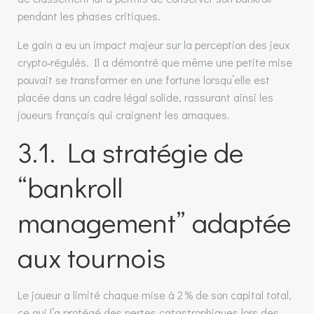
pendant les phases critiques.
Le gain a eu un impact majeur sur la perception des jeux
crypto‑régulés. Il a démontré que même une petite mise
pouvait se transformer en une fortune lorsqu’elle est
placée dans un cadre légal solide, rassurant ainsi les
joueurs français qui craignent les arnaques.
3.1. La stratégie de
“bankroll
management” adaptée
aux tournois
Le joueur a limité chaque mise à 2 % de son capital total,
ce qui l’a protégé des pertes catastrophiques lors des