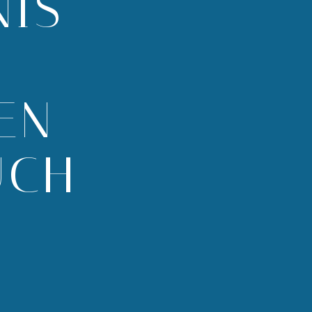
NIS
EN
UCH