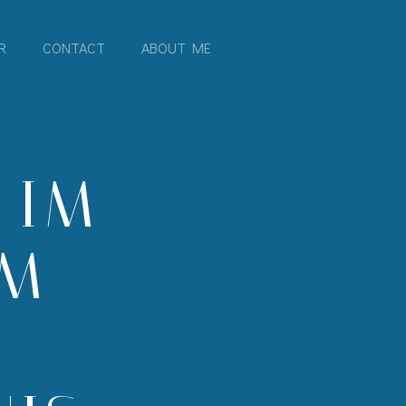
R
CONTACT
ABOUT ME
 IM
UM