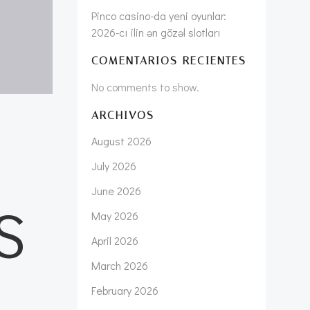
Pinco casino-da yeni oyunlar:
2026-cı ilin ən gözəl slotları
COMENTARIOS RECIENTES
No comments to show.
ARCHIVOS
August 2026
July 2026
June 2026
S
May 2026
April 2026
March 2026
February 2026