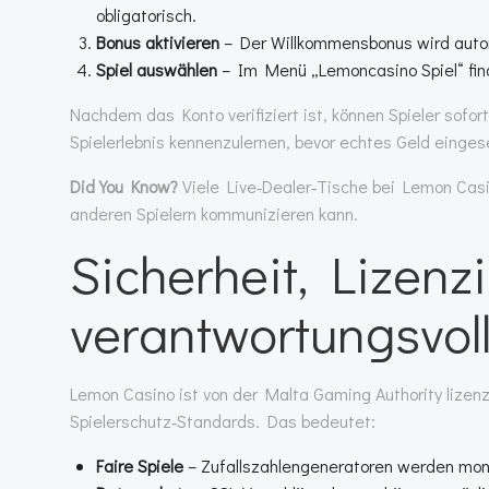
obligatorisch.
Bonus aktivieren
– Der Willkommensbonus wird autom
Spiel auswählen
– Im Menü „Lemoncasino Spiel“ find
Nachdem das Konto verifiziert ist, können Spieler sofo
Spielerlebnis kennenzulernen, bevor echtes Geld einges
Did You Know?
Viele Live‑Dealer‑Tische bei Lemon Casi
anderen Spielern kommunizieren kann.
Sicherheit, Lizenz
verantwortungsvol
Lemon Casino ist von der Malta Gaming Authority lizenz
Spielerschutz‑Standards. Das bedeutet:
Faire Spiele
– Zufallszahlengeneratoren werden mona