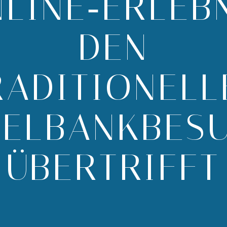
LINE‑ERLEB
DEN
RADITIONELL
IELBANKBES
ÜBERTRIFFT