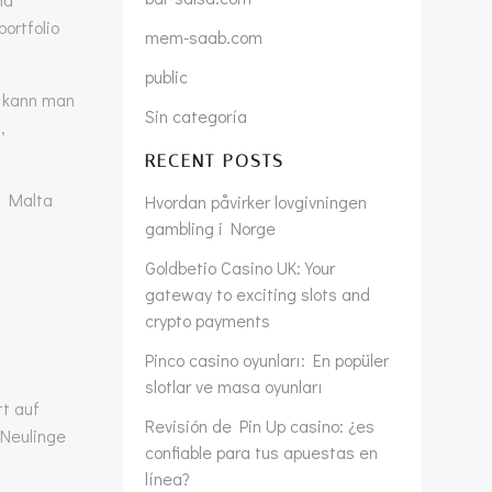
ortfolio
mem-saab.com
public
, kann man
Sin categoría
,
RECENT POSTS
. Malta
Hvordan påvirker lovgivningen
gambling i Norge
Goldbetio Casino UK: Your
gateway to exciting slots and
crypto payments
Pinco casino oyunları: En popüler
slotlar ve masa oyunları
tt auf
Revisión de Pin Up casino: ¿es
 Neulinge
confiable para tus apuestas en
línea?