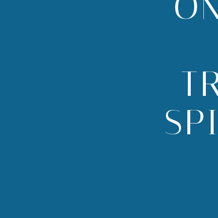
ON
T
SP