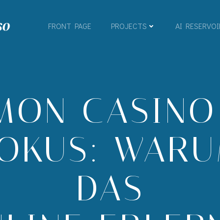
FRONT PAGE
PROJECTS
AI RESERVOI
MON CASINO
OKUS: WAR
DAS