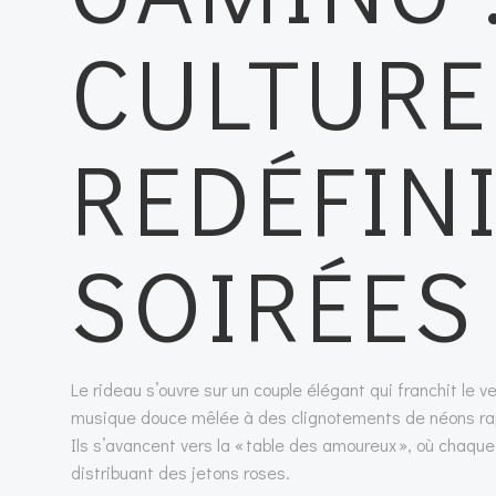
CULTURE
REDÉFIN
SOIRÉES
Le rideau s’ouvre sur un couple élégant qui franchit le 
musique douce mêlée à des clignotements de néons rappel
Ils s’avancent vers la « table des amoureux », où chaque
distribuant des jetons roses.