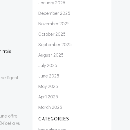
January 2026
December 2025
November 2025
October 2025
September 2025
 trois
August 2025
July 2025
June 2025
 se figent
May 2025
April 2025
March 2025
une offre
CATEGORIES
(Nice) a vu
bar-salsa.com