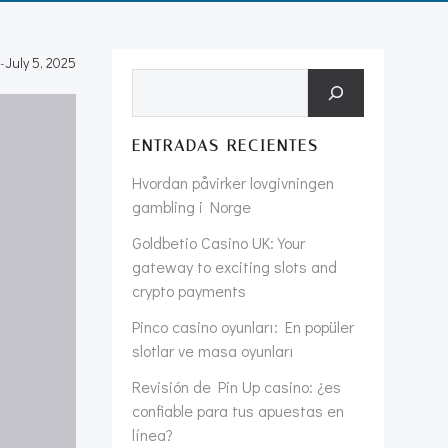
-
July 5, 2025
Search
ENTRADAS RECIENTES
Hvordan påvirker lovgivningen
gambling i Norge
Goldbetio Casino UK: Your
gateway to exciting slots and
crypto payments
Pinco casino oyunları: En popüler
slotlar ve masa oyunları
Revisión de Pin Up casino: ¿es
confiable para tus apuestas en
línea?