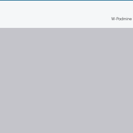
W-Padmine