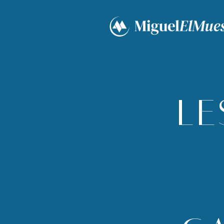
Skip
to
content
LE