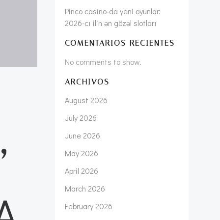
Pinco casino-da yeni oyunlar:
2026-cı ilin ən gözəl slotları
COMENTARIOS RECIENTES
No comments to show.
ARCHIVOS
August 2026
July 2026
June 2026
’
May 2026
April 2026
March 2026
A
February 2026