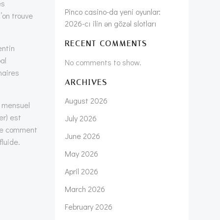
es
Pinco casino-da yeni oyunlar:
’on trouve
2026-cı ilin ən gözəl slotları
RECENT COMMENTS
entin
al
No comments to show.
naires
ARCHIVES
August 2026
i mensuel
r) est
July 2026
tre comment
June 2026
luide.
May 2026
April 2026
March 2026
February 2026