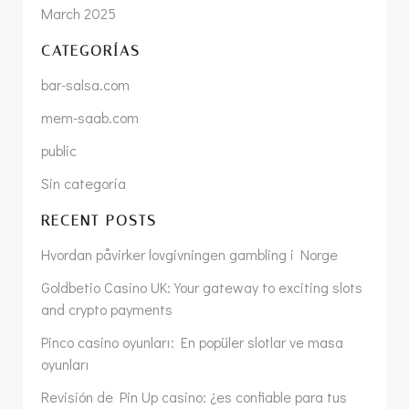
March 2025
CATEGORÍAS
bar-salsa.com
mem-saab.com
public
Sin categoría
RECENT POSTS
Hvordan påvirker lovgivningen gambling i Norge
Goldbetio Casino UK: Your gateway to exciting slots
and crypto payments
Pinco casino oyunları: En popüler slotlar ve masa
oyunları
Revisión de Pin Up casino: ¿es confiable para tus