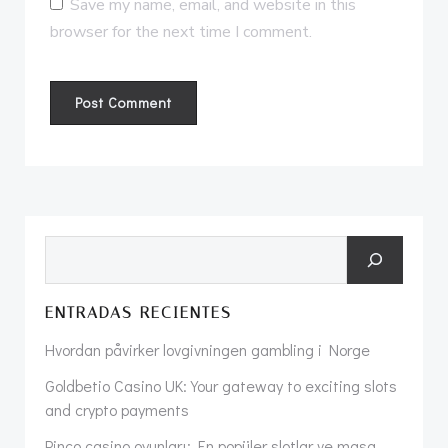
Save my name, email, and website in this
browser for the next time I comment.
Search
ENTRADAS RECIENTES
Hvordan påvirker lovgivningen gambling i Norge
Goldbetio Casino UK: Your gateway to exciting slots
and crypto payments
Pinco casino oyunları: En popüler slotlar ve masa