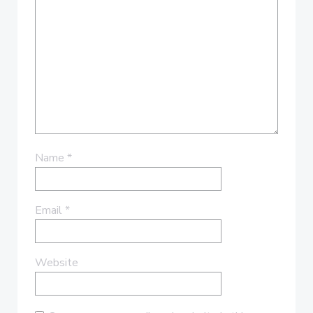
Name
*
Email
*
Website