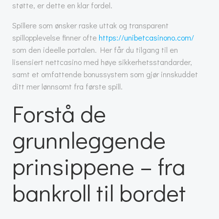
støtte, er dette en klar fordel.
Spillere som ønsker raske uttak og transparent
spillopplevelse finner ofte
https://unibetcasinono.com/
som den ideelle portalen. Her får du tilgang til en
lisensiert nettcasino med høye sikkerhetsstandarder,
samt et omfattende bonussystem som gjør innskuddet
ditt mer lønnsomt fra første spill.
Forstå de
grunnleggende
prinsippene – fra
bankroll til bordet