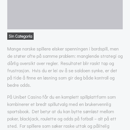
Sin Categoría
Mange norske spillere elsker spenningen i bordspill, men
de støter ofte på samme problem: manglende strategi og
dårlig oversikt over regler. Resultatet blir raskt tap og
frustrasjon. Hvis du er lei av å se saldoen synke, er det
på tide å finne en løsning som gir deg både kontroll og
bedre odds.
På Unibet Casino får du en komplett spillplattform som
kombinerer et bredt spillutvalg med en brukervennlig
sportsbook. Det betyr at du kan bytte sømløst mellom
poker, blackjack, roulette og odds på fotball – alt på ett
sted. For spillere som søker raske uttak og pålitelig