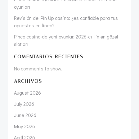
oyunları
Revisión de Pin Up casino: ¿es confiable para tus
apuestas en línea?
Pinco casino-da yeni oyunlar: 2026-cı ilin ən gözəl
slotları
COMENTARIOS RECIENTES
No comments to show.
ARCHIVOS
August 2026
July 2026
June 2026
May 2026
April 2026