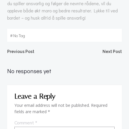
du spiller ansvarlig og følger de nevnte rådene, vil du
oppleve både økt moro og bedre resultater. Lykke til ved
bordet – og husk alltid å spille ansvarlig!
#
No Tag
Post
Post
Previous Post
Next Post
navigation
navigation
No responses yet
Leave a Reply
Your email address will not be published.
Required
fields are marked
*
Comment
*