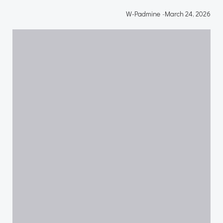
W-Padmine
-
March 24, 2026