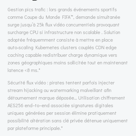
Gestion pics trafic : lors grands événements sportifs
comme Coupe du Monde FIFA™, demande simultanée
surge jusqu’à 25k flux vidéo concurrentiels provoquant
surcharge CPU si infrastructure non scalable . Solution
adoptée fréquemment consiste à mettre en place
auto‑scaling Kubernetes clusters couplés CDN edge
caching capable redistribuer charge dynamique vers
zones géographiques moins sollicitée tout en maintenant
latence <8 ms.*
Sécurité flux vidéo : pirates tentent parfois injecter
stream hijacking ou watermarking malveillant afin
détournement marque déposée… Utilisation chiffrement
AES256 end–to–end associée signatures digitales
uniques générées per session élimine pratiquement
possibilité altération sans clé privée détenue uniquement
par plateforme principale.*