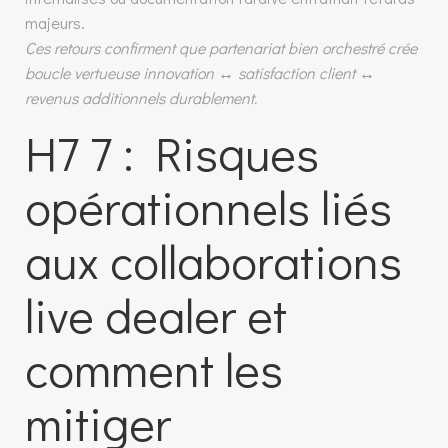
majeurs.
Ces retours confirment que partenariat bien orchestré crée
boucle vertueuse innovation ↔ satisfaction client ↔
revenus additionnels durablement.
H7 7 : Risques
opérationnels liés
aux collaborations
live dealer et
comment les
mitiger