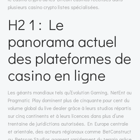
plusieurs casino crypto listes spécialisées.
H2 1 : Le
panorama actuel
des plateformes de
casino en ligne
Les géants mondiaux tels qu’Evolution Gaming, NetEnt ou
Pragmatic Play dominent plus de cinquante pour cent du
volume global du live dealer grâce à leurs studios répartis
sur cinq continents et à leurs licences dans plus d’une
trentaine de juridictions autorisées. En Europe centrale
et orientale, des acteurs régionaux comme BetConstruct
ou Betsson Studios gagnent rapidement du terrain grâce