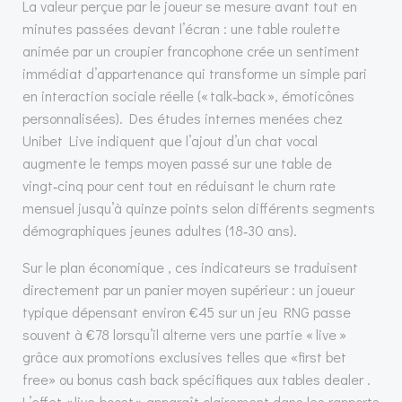
La valeur perçue par le joueur se mesure avant tout en
minutes passées devant l’écran : une table roulette
animée par un croupier francophone crée un sentiment
immédiat d’appartenance qui transforme un simple pari
en interaction sociale réelle (« talk‑back », émoticônes
personnalisées). Des études internes menées chez
Unibet Live indiquent que l’ajout d’un chat vocal
augmente le temps moyen passé sur une table de
vingt‑cinq pour cent tout en réduisant le churn rate
mensuel jusqu’à quinze points selon différents segments
démographiques jeunes adultes (18‑30 ans).
Sur le plan économique , ces indicateurs se traduisent
directement par un panier moyen supérieur : un joueur
typique dépensant environ €45 sur un jeu RNG passe
souvent à €78 lorsqu’il alterne vers une partie « live »
grâce aux promotions exclusives telles que «first bet
free» ou bonus cash back spécifiques aux tables dealer .
L’effet « live‑boost » apparaît clairement dans les rapports