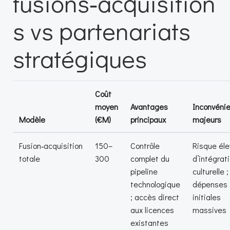
fusions‑acquisition
s vs partenariats
stratégiques
Coût
moyen
Avantages
Inconvéni
Modèle
(€M)
principaux
majeurs
Fusion‑acquisition
150–
Contrôle
Risque él
totale
300
complet du
d’intégrat
pipeline
culturelle ;
technologique
dépenses
; accès direct
initiales
aux licences
massives
existantes