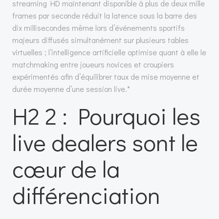
streaming HD maintenant disponible à plus de deux mille
frames par seconde réduit la latence sous la barre des
dix millisecondes même lors d’événements sportifs
majeurs diffusés simultanément sur plusieurs tables
virtuelles ; l’intelligence artificielle optimise quant à elle le
matchmaking entre joueurs novices et croupiers
expérimentés afin d’équilibrer taux de mise moyenne et
durée moyenne d’une session live.*
H2 2 : Pourquoi les
live dealers sont le
cœur de la
différenciation