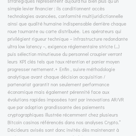
stratégiques représentent aujourd’hui bien plus qu’un
simple levier financier : ils conditionnent accès
technologies avancées, conformité multijuridictionnelle
ainsi que qualité humaine indispensable derrière chaque
roue tournante ou carte distribuée.​ Les opérateurs qui
privilégient rigueur technique – infrastructure redondante
ultra low latency –, exigence réglementaire stricte (…)
puis sélection minutieuse du personnel croupier verront
leurs KPI clés tels que taux rétention et panier moyen
progresser nettement.+ Enfin , suivre méthodologie
analytique avant chaque décision acquisition /
partenariat garantit non seulement performance
économique mais également pérennité face aux
évolutions rapides imposées tant par innovations AR/VR
que par adoption grandissante des paiements
cryptographiques illustrée récemment chez plusieurs
Bitcoin casinos référencés dans nos analyses Crypto.“
Décideurs avisés sont donc invités dès maintenant à