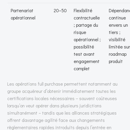
Partenariat
20–50
Flexibilité
Dépendan
opérationnel
contractuelle
continue
; partage du
envers un
risque
tiers ;
opérationnel ;
visibilité
possibilité
limitée sur
test avant
roadmap
engagement
produit
complet
Les opérations full purchase permettent notamment au
groupe acquéreur d’obtenir immédiatement toutes les
certifications locales nécessaires – souvent coûteuses
lorsqu’on veut opérer dans plusieurs juridictions
simultanément – tandis que les alliances stratégiques
offrent davantage agilité face aux changements
règlementaires rapides introduits depuis l’entrée en