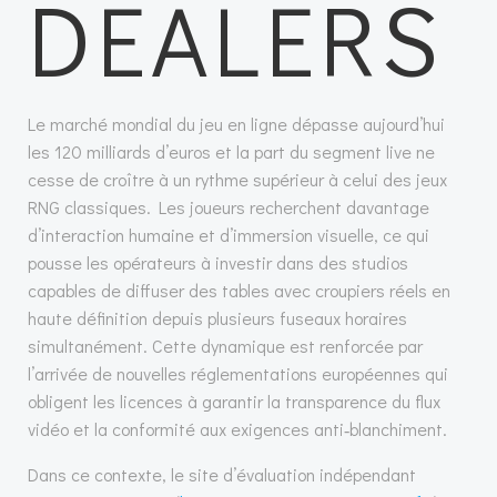
DEALERS
Le marché mondial du jeu en ligne dépasse aujourd’hui
les 120 milliards d’euros et la part du segment live ne
cesse de croître à un rythme supérieur à celui des jeux
RNG classiques. Les joueurs recherchent davantage
d’interaction humaine et d’immersion visuelle, ce qui
pousse les opérateurs à investir dans des studios
capables de diffuser des tables avec croupiers réels en
haute définition depuis plusieurs fuseaux horaires
simultanément. Cette dynamique est renforcée par
l’arrivée de nouvelles réglementations européennes qui
obligent les licences à garantir la transparence du flux
vidéo et la conformité aux exigences anti‑blanchiment.
Dans ce contexte, le site d’évaluation indépendant