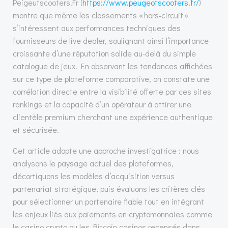
Peigeutscooters.Fr (
https://www.peugeotscooters.fr/
)
montre que même les classements « hors‑circuit »
s’intéressent aux performances techniques des
fournisseurs de live dealer, soulignant ainsi l’importance
croissante d’une réputation solide au-delà du simple
catalogue de jeux. En observant les tendances affichées
sur ce type de plateforme comparative, on constate une
corrélation directe entre la visibilité offerte par ces sites
rankings et la capacité d’un opérateur à attirer une
clientèle premium cherchant une expérience authentique
et sécurisée.
Cet article adopte une approche investigatrice : nous
analysons le paysage actuel des plateformes,
décortiquons les modèles d’acquisition versus
partenariat stratégique, puis évaluons les critères clés
pour sélectionner un partenaire fiable tout en intégrant
les enjeux liés aux paiements en cryptomonnaies comme
le casino crypto ou les Bitcoin casinos recensés dans