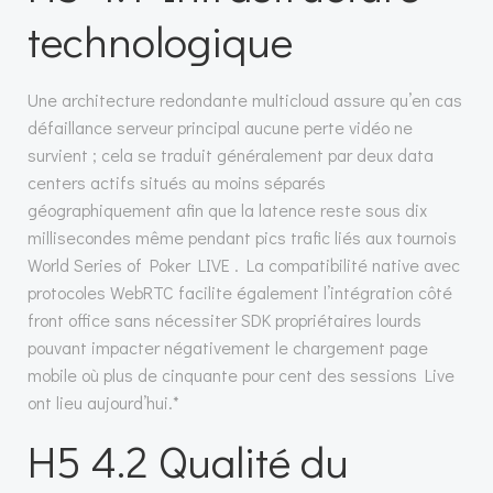
technologique
Une architecture redondante multicloud assure qu’en cas
défaillance serveur principal aucune perte vidéo ne
survient ; cela se traduit généralement par deux data
centers actifs situés au moins séparés
géographiquement afin que la latence reste sous dix
millisecondes même pendant pics trafic liés aux tournois
World Series of Poker LIVE . La compatibilité native avec
protocoles WebRTC facilite également l’intégration côté
front office sans nécessiter SDK propriétaires lourds
pouvant impacter négativement le chargement page
mobile où plus de cinquante pour cent des sessions Live
ont lieu aujourd’hui.*
H5 4.2 Qualité du