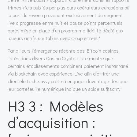
trimestriels publiés par plusieurs opérateurs européens où
la part du revenu provenant exclusivement du segment
live a progressé entre huit et douze points percentuels
après mise en place d’un programme fidélité dédié aux
joueurs actifs sur tables avec croupier réel.*
Par ailleurs l’émergence récente des Bitcoin casinos
listés dans divers Casino Crypto Liste montre que
certains établissements combinent paiement instantané
via blockchain avec expérience Live afin d’attirer une
clientèle tech‑savvy prête à engager davantage dès que
leur portefeuille numérique indique un solde suffisant.*
H3 3 : Modèles
d’acquisition :