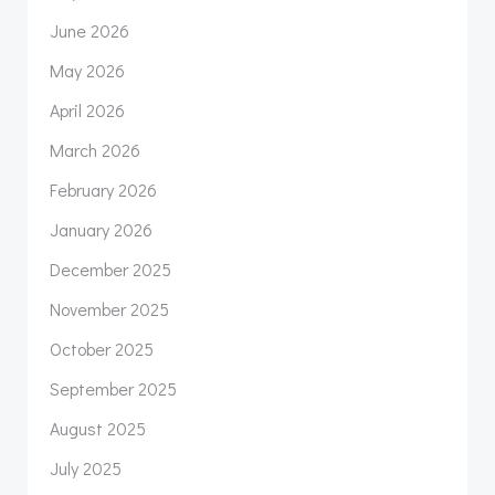
June 2026
May 2026
April 2026
March 2026
February 2026
January 2026
December 2025
November 2025
October 2025
September 2025
August 2025
July 2025