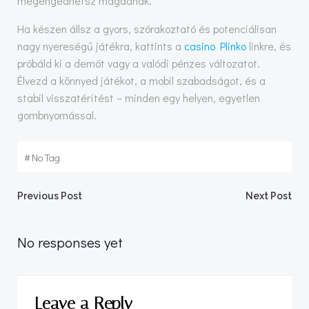
megengedhetsz magadnak.
Ha készen állsz a gyors, szórakoztató és potenciálisan
nagy nyereségű játékra, kattints a
casino Plinko
linkre, és
próbáld ki a demót vagy a valódi pénzes változatot.
Élvezd a könnyed játékot, a mobil szabadságot, és a
stabil visszatérítést – minden egy helyen, egyetlen
gombnyomással.
#
No Tag
Post
Post
Previous Post
Next Post
navigation
navigation
No responses yet
Leave a Reply