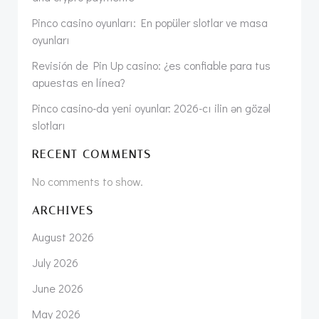
Pinco casino oyunları: En popüler slotlar ve masa
oyunları
Revisión de Pin Up casino: ¿es confiable para tus
apuestas en línea?
Pinco casino-da yeni oyunlar: 2026-cı ilin ən gözəl
slotları
RECENT COMMENTS
No comments to show.
ARCHIVES
August 2026
July 2026
June 2026
May 2026