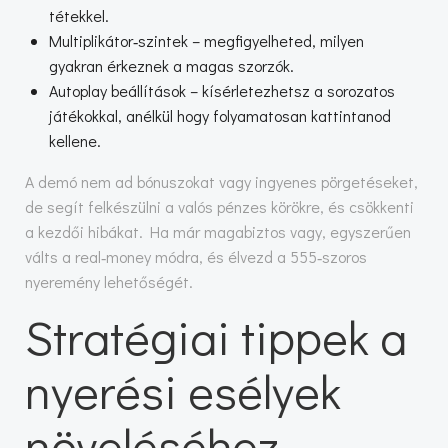
tétekkel.
Multiplikátor‑szintek – megfigyelheted, milyen
gyakran érkeznek a magas szorzók.
Autoplay beállítások – kísérletezhetsz a sorozatos
játékokkal, anélkül hogy folyamatosan kattintanod
kellene.
A demó nem ad bónuszokat vagy ingyenes pörgetéseket,
de segít felkészülni a valós pénzes körökre, és csökkenti
a kezdői hibákat. Ha már magabiztos vagy, egyszerűen
válts a real‑money módra, és élvezd a 555‑szoros
nyeremény lehetőségét.
Stratégiai tippek a
nyerési esélyek
növeléséhez