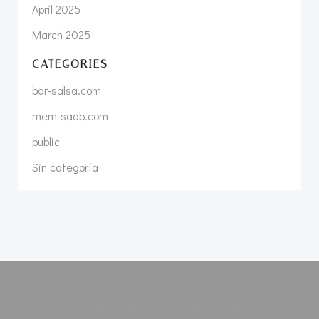
April 2025
March 2025
CATEGORIES
bar-salsa.com
mem-saab.com
public
Sin categoría
© 2026 Miguel El Mueso - Portfolio. Created for free