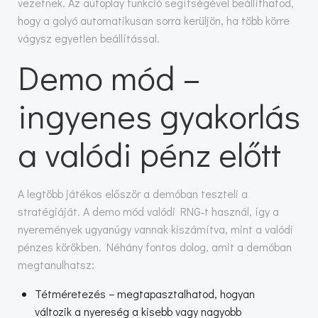
vezetnek. Az autoplay funkció segítségével beállíthatod,
hogy a golyó automatikusan sorra kerüljön, ha több körre
vágysz egyetlen beállítással.
Demo mód –
ingyenes gyakorlás
a valódi pénz előtt
A legtöbb játékos először a demóban teszteli a
stratégiáját. A demo mód valódi RNG‑t használ, így a
nyeremények ugyanúgy vannak kiszámítva, mint a valódi
pénzes körökben. Néhány fontos dolog, amit a demóban
megtanulhatsz:
Tétméretezés – megtapasztalhatod, hogyan
változik a nyereség a kisebb vagy nagyobb