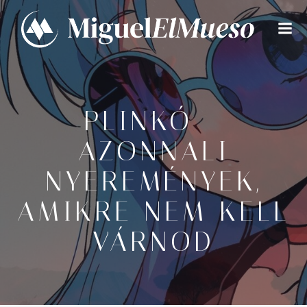
Skip
to
content
PLINKÓ –
AZONNALI
NYEREMÉNYEK,
AMIKRE NEM KELL
VÁRNOD