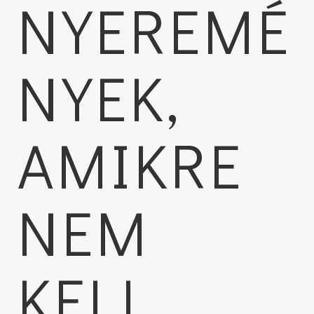
NYEREMÉ
NYEK,
AMIKRE
NEM
KELL