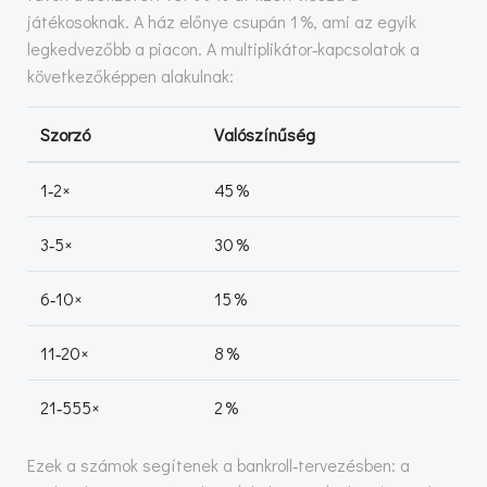
játékosoknak. A ház előnye csupán 1 %, ami az egyik
legkedvezőbb a piacon. A multiplikátor‑kapcsolatok a
következőképpen alakulnak:
Szorzó
Valószínűség
1‑2×
45 %
3‑5×
30 %
6‑10×
15 %
11‑20×
8 %
21‑555×
2 %
Ezek a számok segítenek a bankroll‑tervezésben: a