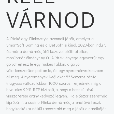
VÁRNOD
A Plinkó egy Plinko‑style azonnali játék, amelyet a
SmartSoft Gaming és a BetSoft is kínál. 2023-ban indult,
és már a demó módjától kezdve letölthetetlen,
mobilbarát élményt nyújt. A játék lényege egyszerű: egy
golyót ejtesz le egy tüskés táblán, a golyó
véletlenszerűen pattan le, és egy nyereményrekeszben
áll meg. A nyeremények 1‑től akár 555‑szoros tét-ig
(nagyobb változatokban 1000‑szoros) terjednek, míg a
hivatalos 99 % RTP biztosítja, hogy a hosszú távú
visszatérési arány kedvező legyen. Ha először szeretnéd
kipróbálni, a casino Plinko demó módja lehetővé teszi,
hogy kockázat nélkül tapasztald meg a játék dinamikáját.