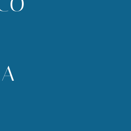
CO
ZA