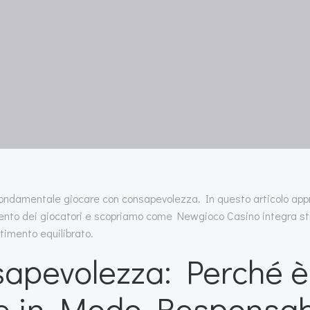
 fondamentale giocare con consapevolezza. In questo articolo ap
mento dei giocatori e scopriamo come Newgioco Casino integra s
rtimento equilibrato.
sapevolezza: Perché è
re in Modo Responsab