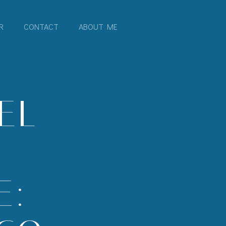
R
CONTACT
ABOUT ME
EL
E: