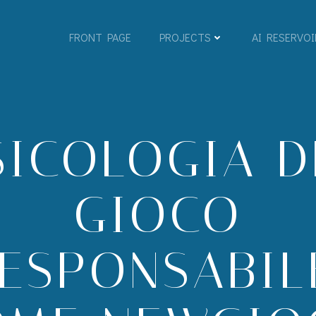
FRONT PAGE
PROJECTS
AI RESERVOI
SICOLOGIA D
GIOCO
ESPONSABIL