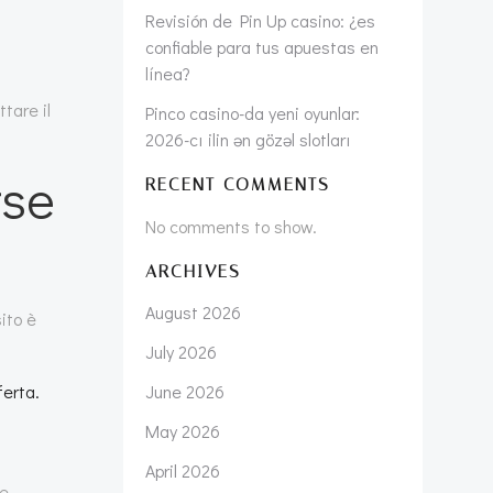
Revisión de Pin Up casino: ¿es
confiable para tus apuestas en
línea?
tare il
Pinco casino-da yeni oyunlar:
2026-cı ilin ən gözəl slotları
rse
RECENT COMMENTS
No comments to show.
ARCHIVES
August 2026
ito è
July 2026
erta.
June 2026
May 2026
April 2026
e.