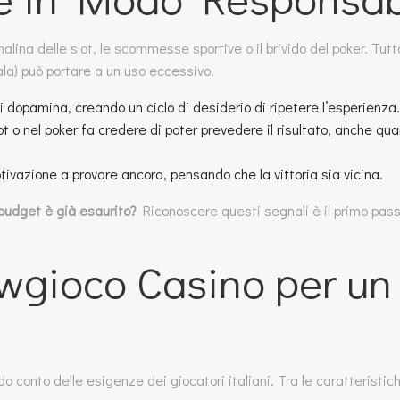
nalina delle slot, le scommesse sportive o il brivido del poker. Tutt
 sala) può portare a un uso eccessivo.
 di dopamina, creando un ciclo di desiderio di ripetere l’esperienza.
lot o nel poker fa credere di poter prevedere il risultato, anche qua
vazione a provare ancora, pensando che la vittoria sia vicina.
budget è già esaurito?
Riconoscere questi segnali è il primo pass
ewgioco Casino per un
conto delle esigenze dei giocatori italiani. Tra le caratteristich