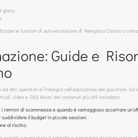
l gioco.
e.
tilizzare le funzioni di auto‑esclusione di Newgioco Casino o contat
mazione: Guide e Riso
no
ad altri operatori è l’impegno nell’educazione del giocatore. Sul s
coli, video e FAQ. Alcuni dei contenuti più utili includono:
i termini di scommessa e quando è vantaggioso accettare un’off
r suddividere il budget in piccole sessioni.
ne al rischio.
più esperti a mantenere il controllo e a prendere decisioni informat