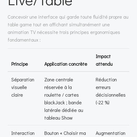
Concevoir une interface qui garde toute fluidité propre au
table game tout en affichant simultanément une
animation TV nécessite trois principes ergonomiques
fondamentaux :
Impact
Principe
Application concrète
attendu
Séparation
Zone centrale
Réduction
visuelle
réservée à la
erreurs
claire
roulette / cartes
décisionnelles
blackJack ; bande
(-22 %)
latérale dédiée au
tableau Show
Interaction
Bouton « Choisir ma
Augmentation