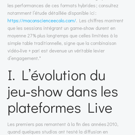
les performances de ces formats hybrides ; consultez
notamment l’étude détaillée disponible ici :
https://maconscienceecolo.com/
. Les chiffres montrent
que les sessions intégrant un game‑show durent en
moyenne 27 % plus longtemps que celles limitées à la
simple table traditionnelle, signe que la combinaison
vidéo‑live + pari est devenue un véritable levier
d’engagement.*
I. L’évolution du
jeu‑show dans les
plateformes Live
Les premiers pas remontent à la fin des années 2010,
quand quelques studios ont testé la diffusion en