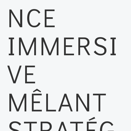
NCE
IMMERSI
VE
MÊLANT
STRATÉG