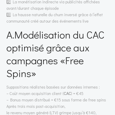
2️⃣ La monétisation indirecte via publicités affichées
avant/durant chaque épisode
3️⃣ La hausse naturelle du churn inversé grâce à l’effet
communauté créé autour des événements live
A.Modélisation du CAC
optimisé grâce aux
campagnes «Free
Spins»
Suppositions réalistes basées sur données internes :
– Coût moyen acquisition client (
CAC
) = €45
– Bonus moyen distribué = €15 sous forme de free spins
Après trois mois post‑acquisition,
le revenu moyen généré (LTV) grimpe jusqu’à €140,