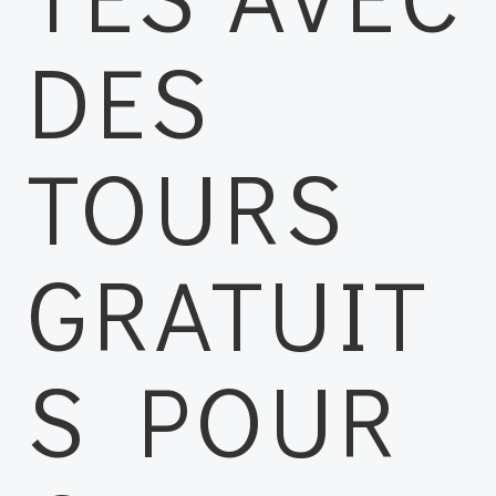
DES
TOURS
GRATUIT
S POUR