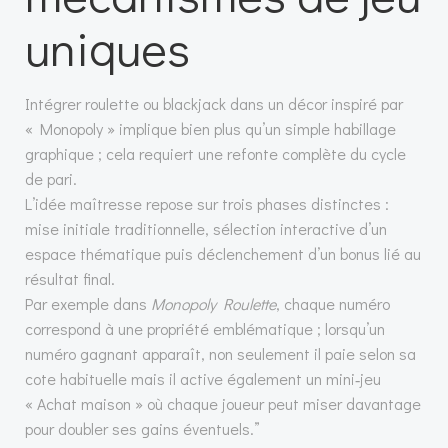
uniques
Intégrer roulette ou blackjack dans un décor inspiré par
« Monopoly » implique bien plus qu’un simple habillage
graphique ; cela requiert une refonte complète du cycle
de pari.
L’idée maîtresse repose sur trois phases distinctes :
mise initiale traditionnelle, sélection interactive d’un
espace thématique puis déclenchement d’un bonus lié au
résultat final.
Par exemple dans
Monopoly Roulette
, chaque numéro
correspond à une propriété emblématique ; lorsqu’un
numéro gagnant apparaît, non seulement il paie selon sa
cote habituelle mais il active également un mini‑jeu
« Achat maison » où chaque joueur peut miser davantage
pour doubler ses gains éventuels.”