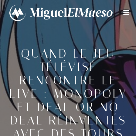
Skip
to
content
QUAND LE JEU
TÉLÉVISÉ
RENCONTRE LE
LIVE : MONOPOLY
ET DEAL OR NO
DEAL RÉINVENTÉS
AVEC DES TOURS