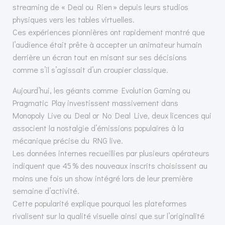
streaming de « Deal ou Rien » depuis leurs studios
physiques vers les tables virtuelles.
Ces expériences pionnières ont rapidement montré que
l’audience était prête à accepter un animateur humain
derrière un écran tout en misant sur ses décisions
comme s’il s’agissait d’un croupier classique.
Aujourd’hui, les géants comme Evolution Gaming ou
Pragmatic Play investissent massivement dans
Monopoly Live ou Deal or No Deal Live, deux licences qui
associent la nostalgie d’émissions populaires à la
mécanique précise du RNG live.
Les données internes recueillies par plusieurs opérateurs
indiquent que 45 % des nouveaux inscrits choisissent au
moins une fois un show intégré lors de leur première
semaine d’activité.
Cette popularité explique pourquoi les plateformes
rivalisent sur la qualité visuelle ainsi que sur l’originalité