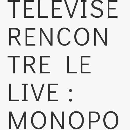
TÉLÉVISÉ
RENCON
TRE LE
LIVE :
MONOPO