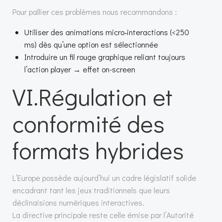
Pour pallier ces problèmes nous recommandons :
Utiliser des animations micro‑interactions (<250
ms) dès qu’une option est sélectionnée
Introduire un fil rouge graphique reliant toujours
l’action player → effet on-screen
VI.Régulation et
conformité des
formats hybrides
L’Europe possède aujourd’hui un cadre législatif solide
encadrant tant les jeux traditionnels que leurs
déclinaisions numériques interactives.
La directive principale reste celle émise par l’Autorité