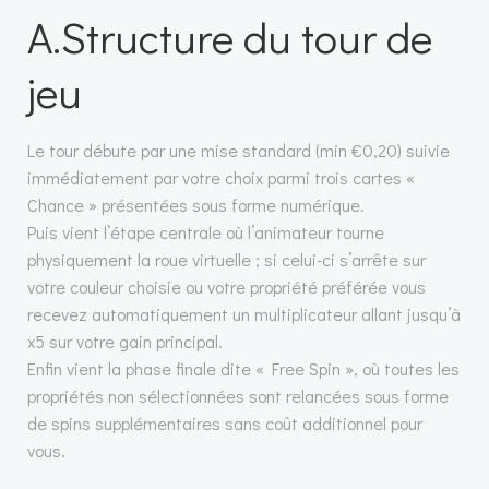
A.Structure du tour de
jeu
Le tour débute par une mise standard (min €0,20) suivie
immédiatement par votre choix parmi trois cartes «
Chance » présentées sous forme numérique.
Puis vient l’étape centrale où l’animateur tourne
physiquement la roue virtuelle ; si celui-ci s’arrête sur
votre couleur choisie ou votre propriété préférée vous
recevez automatiquement un multiplicateur allant jusqu’à
x5 sur votre gain principal.
Enfin vient la phase finale dite « Free Spin », où toutes les
propriétés non sélectionnées sont relancées sous forme
de spins supplémentaires sans coût additionnel pour
vous.