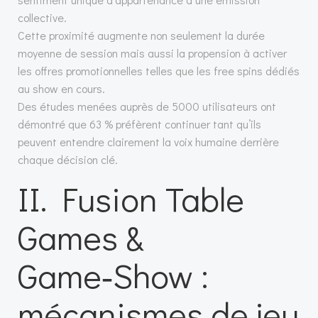
collective.
Cette proximité augmente non seulement la durée
moyenne de session mais aussi la propension à activer
les offres promotionnelles telles que les free spins dédiés
au show en cours.
Des études menées auprès de 5000 utilisateurs ont
démontré que 63 % préfèrent continuer tant qu’ils
peuvent entendre clairement la voix humaine derrière
chaque décision clé.
II. Fusion Table
Games &
Game‑Show :
mécanismes de jeu