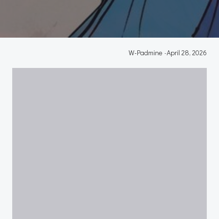
W-Padmine
-
April 28, 2026