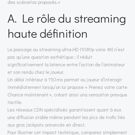
des scénarios proposés.«
A. Le rôle du streaming
haute définition
Le passage au streaming ultra‑HD (1080p voire 4K) n’est
pas qu’une question esthétique ; il réduit
significativement la latence entre l’action de l’animateur
et son rendu chez le joueur.
Un délai inférieur à 150 ms permet au joueur d’interagir
immédiatement lorsqu’on lui propose « Prenez votre carte
Chance maintenant », créant ainsi una sensation presque
tactile.
Les réseaux CDN spécialisés garantissent quant à eux
une diffusion stable même pendant les pics de trafic liés
aux gros jackpots annoncés en direct.
Pour illustrer cet impact technique, comparez simplement