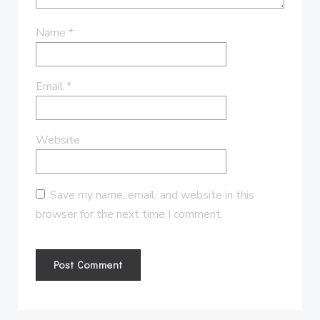
Name
*
Email
*
Website
Save my name, email, and website in this
browser for the next time I comment.