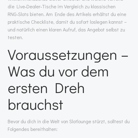
die Live‑Dealer‑Tische im Vergleich zu klassischen
RNG‑Slots bieten. Am Ende des Artikels erhältst du eine
praktische Checkliste, damit du sofort loslegen kannst –
und natürlich einen klaren Aufruf, das Angebot selbst zu
testen.
Voraussetzungen –
Was du vor dem
ersten Dreh
brauchst
Bevor du dich in die Welt von Slotlounge stürzt, solltest du
Folgendes bereithalten: