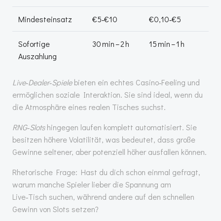
Mindesteinsatz
€5‑€10
€0,10‑€5
Sofortige
30 min – 2 h
15 min – 1 h
Auszahlung
Live‑Dealer‑Spiele
bieten ein echtes Casino‑Feeling und
ermöglichen soziale Interaktion. Sie sind ideal, wenn du
die Atmosphäre eines realen Tisches suchst.
RNG‑Slots
hingegen laufen komplett automatisiert. Sie
besitzen höhere Volatilität, was bedeutet, dass große
Gewinne seltener, aber potenziell höher ausfallen können.
Rhetorische Frage: Hast du dich schon einmal gefragt,
warum manche Spieler lieber die Spannung am
Live‑Tisch suchen, während andere auf den schnellen
Gewinn von Slots setzen?