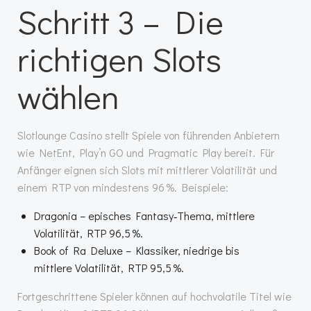
Schritt 3 – Die
richtigen Slots
wählen
Slotlounge Casino stellt Spiele von führenden Anbietern
wie NetEnt, Play’n GO und Pragmatic Play bereit. Für
Anfänger eignen sich Slots mit mittlerer Volatilität und
einem RTP von mindestens 96 %. Beispiele:
Dragonia – episches Fantasy‑Thema, mittlere
Volatilität, RTP 96,5 %.
Book of Ra Deluxe – Klassiker, niedrige bis
mittlere Volatilität, RTP 95,5 %.
Fortgeschrittene Spieler können auf hochvolatile Titel wie