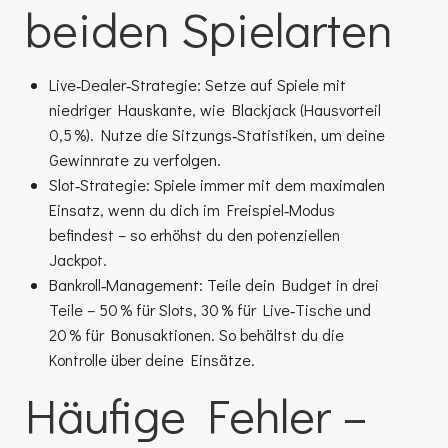
beiden Spielarten
Live‑Dealer‑Strategie: Setze auf Spiele mit
niedriger Hauskante, wie Blackjack (Hausvorteil
0,5 %). Nutze die Sitzungs‑Statistiken, um deine
Gewinnrate zu verfolgen.
Slot‑Strategie: Spiele immer mit dem maximalen
Einsatz, wenn du dich im Freispiel‑Modus
befindest – so erhöhst du den potenziellen
Jackpot.
Bankroll‑Management: Teile dein Budget in drei
Teile – 50 % für Slots, 30 % für Live‑Tische und
20 % für Bonusaktionen. So behältst du die
Kontrolle über deine Einsätze.
Häufige Fehler –