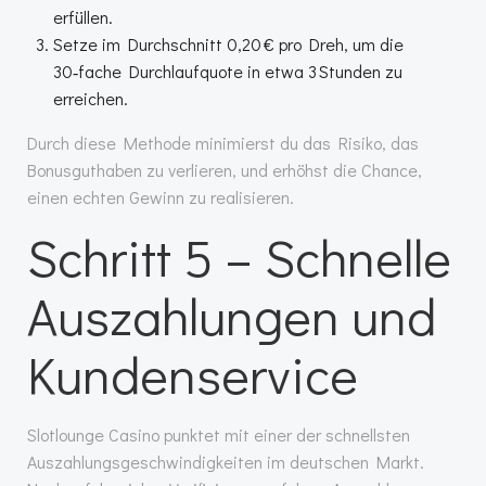
erfüllen.
Setze im Durchschnitt 0,20 € pro Dreh, um die
30‑fache Durchlaufquote in etwa 3 Stunden zu
erreichen.
Durch diese Methode minimierst du das Risiko, das
Bonusguthaben zu verlieren, und erhöhst die Chance,
einen echten Gewinn zu realisieren.
Schritt 5 – Schnelle
Auszahlungen und
Kundenservice
Slotlounge Casino punktet mit einer der schnellsten
Auszahlungsgeschwindigkeiten im deutschen Markt.