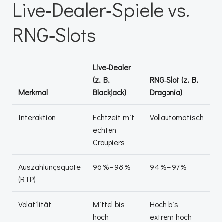
Live‑Dealer‑Spiele vs.
RNG‑Slots
Live‑Dealer
(z. B.
RNG‑Slot (z. B.
Merkmal
Blackjack)
Dragonia)
Interaktion
Echtzeit mit
Vollautomatisch
echten
Croupiers
Auszahlungsquote
96 % – 98 %
94 % – 97 %
(RTP)
Volatilität
Mittel bis
Hoch bis
hoch
extrem hoch