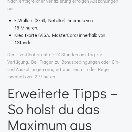
Nach erfolgreicher Verifizierung erfolgen Auszahlungen
per:
E‑Wallets (Skrill, Neteller) innerhalb von
15 Minuten.
Kreditkarte (VISA, MasterCard) innerhalb von
1 Stunde.
Der Live‑Chat steht dir 24 Stunden am Tag zur
Verfügung. Bei Fragen zu Bonusbedingungen oder Ein-
und Auszahlungen reagiert das Team in der Regel
innerhalb von 2 Minuten.
Erweiterte Tipps –
So holst du das
Maximum aus