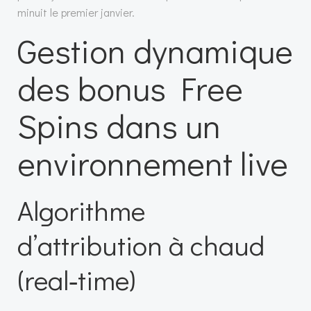
minuit le premier janvier.
Gestion dynamique
des bonus Free
Spins dans un
environnement live
Algorithme
d’attribution à chaud
(real‑time)