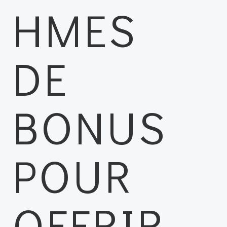
HMES
DE
BONUS
POUR
OFFRIR