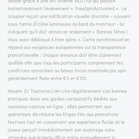
dealer grâce à une API interne RESTful qui pousse
instantanément l’événement « FreeSpinActivated ». Le
croupier reçoit une notification visuelle discrète – souvent
sous forme d’icône lumineuse au bord du moniteur – lui
indiquant qu’il doit annoncer oralement « Bonnes fêtes !
Vous avez débloqué X free spins ». Cette synchronisation
répond aux exigences européennes sur la transparence
promotionnelle : chaque annonce doit être clairement
audible afin que tous les participants comprennent les
conditions associées au bonus (mise maximale par spin
généralement fixée entre €5 et €10).
Noyers Et Tourisme.Com cite régulièrement ces bonnes
pratiques dans ses guides comparatifs dédiés aux
nouveaux casinos en ligne ; elles permettent aux
opérateurs de réduire les litiges liés aux promotions
festives tout en conservant une expérience fluide où le
joueur perçoit immédiatement son avantage sans
attendre que le back‑office traite manuellement la