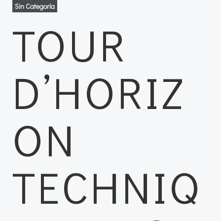
Sin Categoría
TOUR
D’HORIZ
ON
TECHNIQ