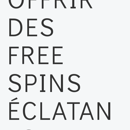
DES
FREE
SPINS
ÉCLATAN