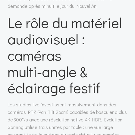
demande après minuit le jour du Nouvel An.
Le rôle du matériel
audiovisuel :
caméras
multi‑angle &
éclairage festif
Les studios live investissent massivement dans des
caméras PTZ (Pan‑Tilt‑Zoom) capables de basculer à plus
de 300°/s avec une résolution native 4K HDR. Evolution
Gaming utilise trois unités par table : une vue large
couvrant toute la surface du tapis virtuel, une caméra