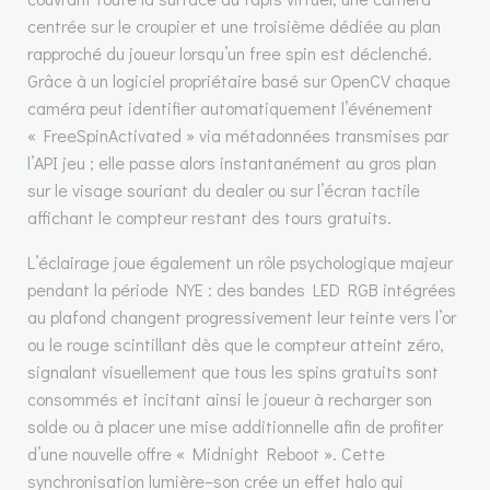
centrée sur le croupier et une troisième dédiée au plan
rapproché du joueur lorsqu’un free spin est déclenché.
Grâce à un logiciel propriétaire basé sur OpenCV chaque
caméra peut identifier automatiquement l’événement
« FreeSpinActivated » via métadonnées transmises par
l’API jeu ; elle passe alors instantanément au gros plan
sur le visage souriant du dealer ou sur l’écran tactile
affichant le compteur restant des tours gratuits.
L’éclairage joue également un rôle psychologique majeur
pendant la période NYE : des bandes LED RGB intégrées
au plafond changent progressivement leur teinte vers l’or
ou le rouge scintillant dès que le compteur atteint zéro,
signalant visuellement que tous les spins gratuits sont
consommés et incitant ainsi le joueur à recharger son
solde ou à placer une mise additionnelle afin de profiter
d’une nouvelle offre « Midnight Reboot ». Cette
synchronisation lumière–son crée un effet halo qui