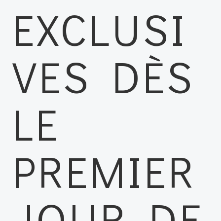
EXCLUSI
VES DÈS
LE
PREMIER
JOUR DE