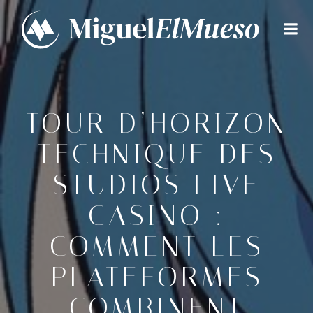
Skip
to
content
TOUR D’HORIZON
TECHNIQUE DES
STUDIOS LIVE
CASINO :
COMMENT LES
PLATEFORMES
COMBINENT