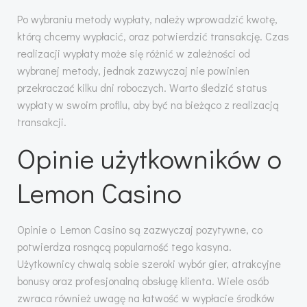
Po wybraniu metody wypłaty, należy wprowadzić kwotę,
którą chcemy wypłacić, oraz potwierdzić transakcję. Czas
realizacji wypłaty może się różnić w zależności od
wybranej metody, jednak zazwyczaj nie powinien
przekraczać kilku dni roboczych. Warto śledzić status
wypłaty w swoim profilu, aby być na bieżąco z realizacją
transakcji.
Opinie użytkowników o
Lemon Casino
Opinie o Lemon Casino są zazwyczaj pozytywne, co
potwierdza rosnącą popularność tego kasyna.
Użytkownicy chwalą sobie szeroki wybór gier, atrakcyjne
bonusy oraz profesjonalną obsługę klienta. Wiele osób
zwraca również uwagę na łatwość w wypłacie środków