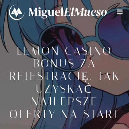
Skip
to
content
LEMON CASINO
BONUS ZA
REJESTRACJĘ: JAK
UZYSKAĆ
NAJLEPSZE
OFERTY NA START