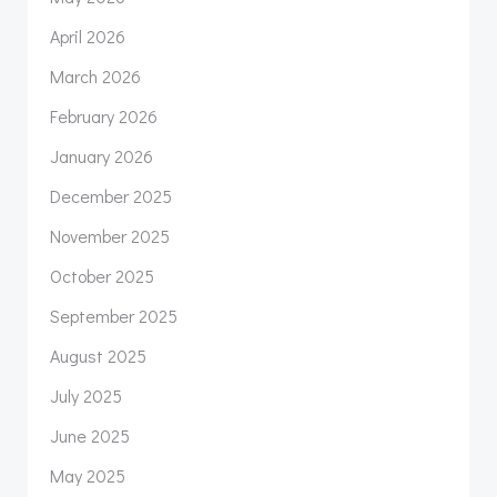
April 2026
March 2026
February 2026
January 2026
December 2025
November 2025
October 2025
September 2025
August 2025
July 2025
June 2025
May 2025