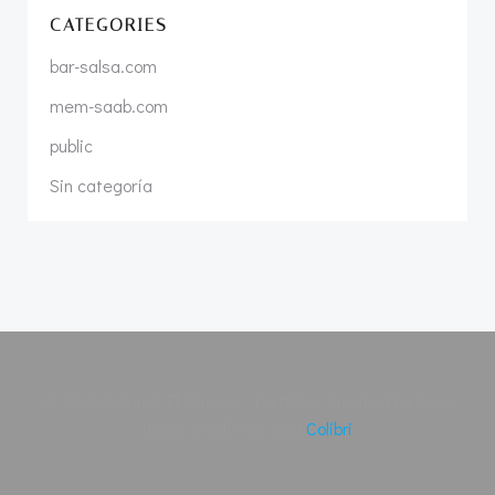
CATEGORIES
bar-salsa.com
mem-saab.com
public
Sin categoría
© 2026 Miguel El Mueso - Portfolio. Created for free
using WordPress and
Colibri