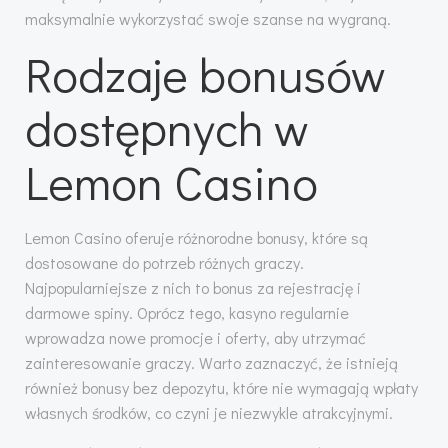
maksymalnie wykorzystać swoje szanse na wygraną.
Rodzaje bonusów
dostępnych w
Lemon Casino
Lemon Casino oferuje różnorodne bonusy, które są
dostosowane do potrzeb różnych graczy.
Najpopularniejsze z nich to bonus za rejestrację i
darmowe spiny. Oprócz tego, kasyno regularnie
wprowadza nowe promocje i oferty, aby utrzymać
zainteresowanie graczy. Warto zaznaczyć, że istnieją
również bonusy bez depozytu, które nie wymagają wpłaty
własnych środków, co czyni je niezwykle atrakcyjnymi.