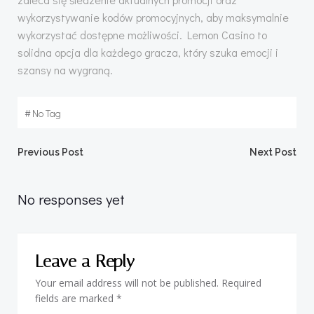
wykorzystywanie kodów promocyjnych, aby maksymalnie
wykorzystać dostępne możliwości. Lemon Casino to
solidna opcja dla każdego gracza, który szuka emocji i
szansy na wygraną.
#
No Tag
Post
Post
Previous Post
Next Post
navigation
navigation
No responses yet
Leave a Reply
Your email address will not be published.
Required
fields are marked
*