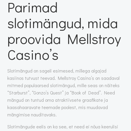
Parimad
slotimängud, mida
proovida Mellstroy
Casino’s
Slotimängud on sageli esimesed, millega algajad
kasiinos tutvust teevad. Mellstroy Casino’s on saadaval
mitmed populaarsed slotimängud, mille seas on näiteks
“Starburst”, “Gonzo’s Quest” ja “Book of Dead”. Need
mängud on tuntud oma atraktiivsete graafikate ja
kaasahaaravate teemade poolest, mis muudavad
mängimise nauditavaks.
Slotimängude eelis on ka see, et need ei nõua keerulisi