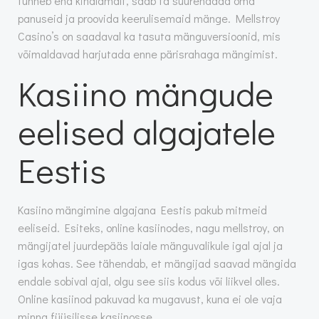
tunneb end kindlamalt, saab ta suurendada oma
panuseid ja proovida keerulisemaid mänge. Mellstroy
Casino’s on saadaval ka tasuta mänguversioonid, mis
võimaldavad harjutada enne pärisrahaga mängimist.
Kasiino mängude
eelised algajatele
Eestis
Kasiino mängimine algajana Eestis pakub mitmeid
eeliseid. Esiteks, online kasiinodes, nagu mellstroy, on
mängijatel juurdepääs laiale mänguvalikule igal ajal ja
igas kohas. See tähendab, et mängijad saavad mängida
endale sobival ajal, olgu see siis kodus või liikvel olles.
Online kasiinod pakuvad ka mugavust, kuna ei ole vaja
minna füüsilisse kasiinosse.