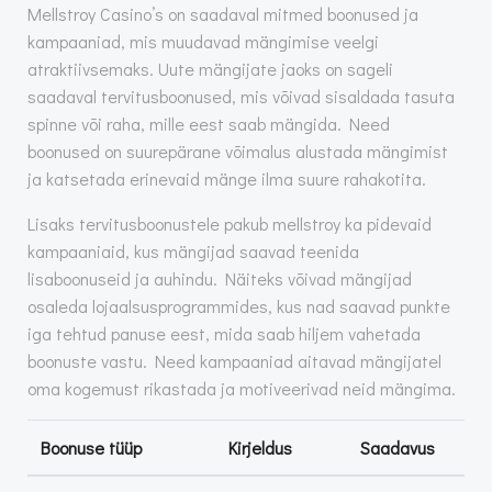
Mellstroy Casino’s on saadaval mitmed boonused ja
kampaaniad, mis muudavad mängimise veelgi
atraktiivsemaks. Uute mängijate jaoks on sageli
saadaval tervitusboonused, mis võivad sisaldada tasuta
spinne või raha, mille eest saab mängida. Need
boonused on suurepärane võimalus alustada mängimist
ja katsetada erinevaid mänge ilma suure rahakotita.
Lisaks tervitusboonustele pakub mellstroy ka pidevaid
kampaaniaid, kus mängijad saavad teenida
lisaboonuseid ja auhindu. Näiteks võivad mängijad
osaleda lojaalsusprogrammides, kus nad saavad punkte
iga tehtud panuse eest, mida saab hiljem vahetada
boonuste vastu. Need kampaaniad aitavad mängijatel
oma kogemust rikastada ja motiveerivad neid mängima.
Boonuse tüüp
Kirjeldus
Saadavus