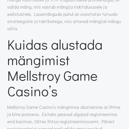
valida mäng, mis vastab mängija riskitaluvusele ja
eelistustele. Lauamängude puhul on soovitatav tutvuda
strateegiate ja taktikatega, mis aitavad mängijal mängu
võita.
Kuidas alustada
mängimist
Mellstroy Game
Casino’s
Mellstroy Game Casino’s mängimise alustamine on lihtne
ja kiire protsess. Esiteks peavad algajad registreerima
end kasiinos, täites lihtsa registreerimisvormi. Pärast
registreerimist saavad nad valida oma soovitud