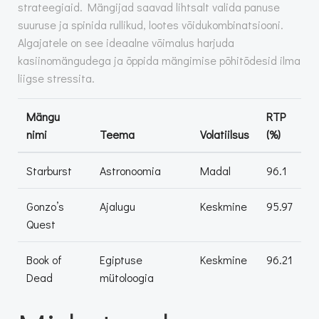
strateegiaid. Mängijad saavad lihtsalt valida panuse
suuruse ja spinida rullikud, lootes võidukombinatsiooni.
Algajatele on see ideaalne võimalus harjuda
kasiinomängudega ja õppida mängimise põhitõdesid ilma
liigse stressita.
Mängu
RTP
nimi
Teema
Volatiilsus
(%)
Starburst
Astronoomia
Madal
96.1
Gonzo’s
Ajalugu
Keskmine
95.97
Quest
Book of
Egiptuse
Keskmine
96.21
Dead
mütoloogia