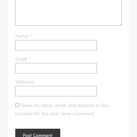
Name
*
Email
*
Website
Save my name, email, and website in this
browser for the next time I comment.