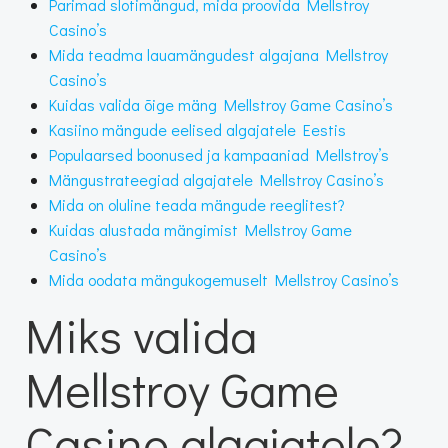
Parimad slotimängud, mida proovida Mellstroy
Casino’s
Mida teadma lauamängudest algajana Mellstroy
Casino’s
Kuidas valida õige mäng Mellstroy Game Casino’s
Kasiino mängude eelised algajatele Eestis
Populaarsed boonused ja kampaaniad Mellstroy’s
Mängustrateegiad algajatele Mellstroy Casino’s
Mida on oluline teada mängude reeglitest?
Kuidas alustada mängimist Mellstroy Game
Casino’s
Mida oodata mängukogemuselt Mellstroy Casino’s
Miks valida
Mellstroy Game
Casino algajatele?