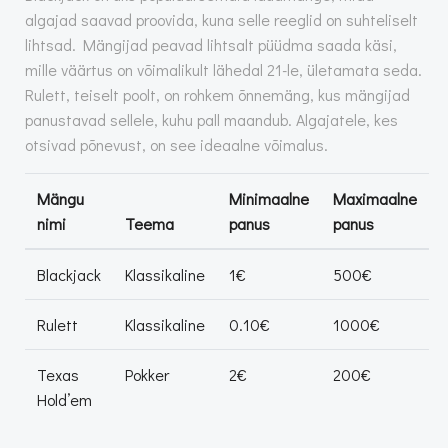
algajad saavad proovida, kuna selle reeglid on suhteliselt
lihtsad. Mängijad peavad lihtsalt püüdma saada käsi,
mille väärtus on võimalikult lähedal 21-le, ületamata seda.
Rulett, teiselt poolt, on rohkem õnnemäng, kus mängijad
panustavad sellele, kuhu pall maandub. Algajatele, kes
otsivad põnevust, on see ideaalne võimalus.
Mängu
Minimaalne
Maximaalne
nimi
Teema
panus
panus
Blackjack
Klassikaline
1€
500€
Rulett
Klassikaline
0.10€
1000€
Texas
Pokker
2€
200€
Hold’em