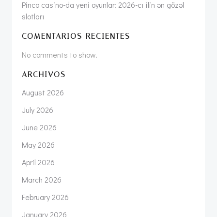
Pinco casino-da yeni oyunlar: 2026-cı ilin ən gözəl
slotları
COMENTARIOS RECIENTES
No comments to show.
ARCHIVOS
August 2026
July 2026
June 2026
May 2026
April 2026
March 2026
February 2026
January 2026