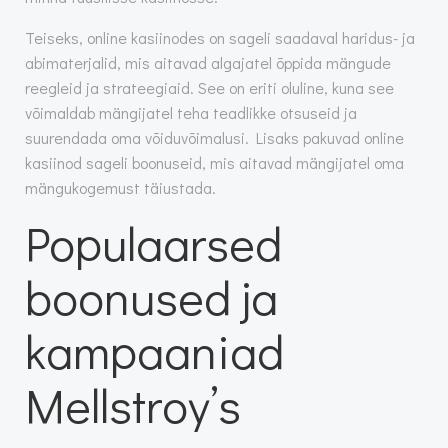
Teiseks, online kasiinodes on sageli saadaval haridus- ja
abimaterjalid, mis aitavad algajatel õppida mängude
reegleid ja strateegiaid. See on eriti oluline, kuna see
võimaldab mängijatel teha teadlikke otsuseid ja
suurendada oma võiduvõimalusi. Lisaks pakuvad online
kasiinod sageli boonuseid, mis aitavad mängijatel oma
mängukogemust täiustada.
Populaarsed
boonused ja
kampaaniad
Mellstroy’s