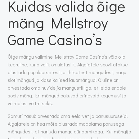
Kuidas valida õige
mäng Mellstroy
Game Casino’s
Õige mängu valimine Mellstroy Game Casino’s võib olla
keeruline, kuna valik on ulatuslik. Algajatele soovitatakse
alustada populaarsetest ja lihtsatest mängudest, nagu
slotimängud ja klassikalised lauamängud. Oluline on
arvestada oma huvide ja mängustiiliga, et leida endale
sobiv mäng. Eri mängud pakuvad erinevaid kogemusi ja
võimalusi võitmiseks.
Samuti tasub arvestada oma eelarvet ja panusuuruseid.
Algajatele on hea mõte alustada madalama panusega
mängudest, et harjuda mängu dünaamikaga. Kui mängija