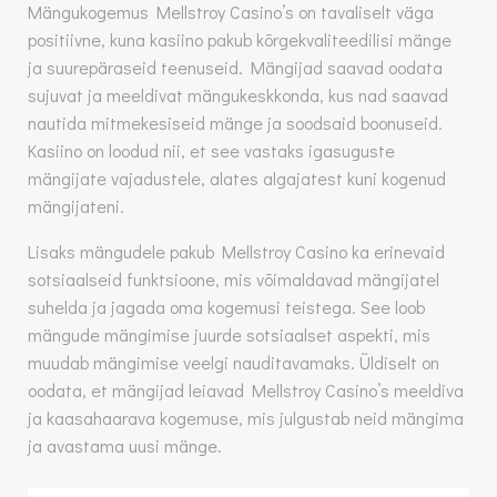
Mängukogemus Mellstroy Casino’s on tavaliselt väga
positiivne, kuna kasiino pakub kõrgekvaliteedilisi mänge
ja suurepäraseid teenuseid. Mängijad saavad oodata
sujuvat ja meeldivat mängukeskkonda, kus nad saavad
nautida mitmekesiseid mänge ja soodsaid boonuseid.
Kasiino on loodud nii, et see vastaks igasuguste
mängijate vajadustele, alates algajatest kuni kogenud
mängijateni.
Lisaks mängudele pakub Mellstroy Casino ka erinevaid
sotsiaalseid funktsioone, mis võimaldavad mängijatel
suhelda ja jagada oma kogemusi teistega. See loob
mängude mängimise juurde sotsiaalset aspekti, mis
muudab mängimise veelgi nauditavamaks. Üldiselt on
oodata, et mängijad leiavad Mellstroy Casino’s meeldiva
ja kaasahaarava kogemuse, mis julgustab neid mängima
ja avastama uusi mänge.