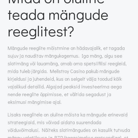
teada mängude
reeglitest?
Mängude reeglite mõistmine on hädavajalik, et tagada
sujuv ja nauditav mängukogemus. Iga mäng, olgu see
slotimäng või lauamäng, omab oma spetsiifilisi reegleid,
mida tuleb järgida. Mellstroy Casino pakub mängude
kirjeldusi ja juhendeid, kus on selgelt välja toodud kõik
vajalikud detailid. Algajad peaksid investeerima aega
nende reeglite õppimisse, et vältida segadust ja
eksimusi mängimise ajal.
Lisaks reeglitele on oluline mõista ka mängude erinevaid
strateegiaid, mis võivad aidata suurendada
võiduvõimalusi. Näiteks slotimängudes on kasulik tutvuda
mängu volatiilsuse ja RTP (tagasimakse protsendiga), et